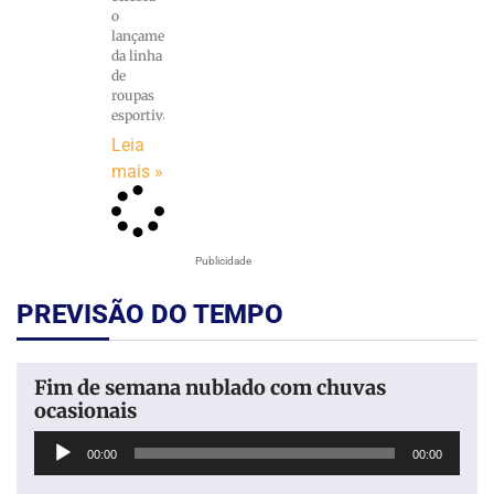
o
lançamento
da linha
de
roupas
esportivas
Leia
mais »
Publicidade
PREVISÃO DO TEMPO
Fim de semana nublado com chuvas
ocasionais
Tocador
00:00
00:00
de
áudio