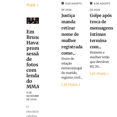
8 DE AGOSTO
8 DE AGOSTO
mais »
DE 2026
DE 2026
Justiça
Golpe após
manda
troca de
retirar
mensagens
Em
nome de
íntimas
Brusque,
mulher
termina
Havan
registrada
com...
promove
como...
Homem e
sessão
mulher terão
de
Fruto de
que devolver
relação
fotos
R$ 20...
extraconjugal
com
do marido,
Ler mais »
lendas
registro civil...
do
Ler mais »
MMA
5 DE
NOVEMBRO
DE 2024
O
encontro
celebra