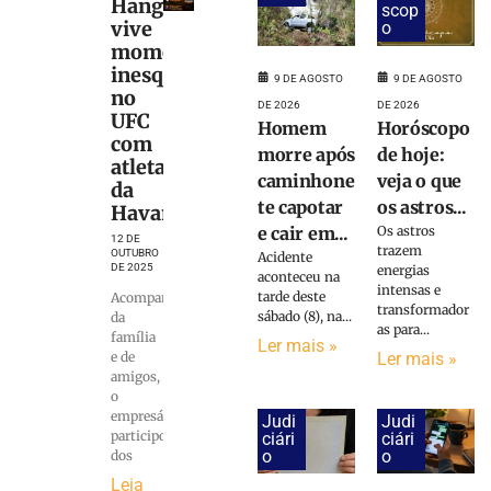
Hang
scop
vive
o
momento
inesquecível
9 DE AGOSTO
9 DE AGOSTO
no
DE 2026
DE 2026
UFC
Homem
Horóscopo
com
morre após
de hoje:
atleta
caminhone
veja o que
da
te capotar
os astros...
Havan
e cair em...
Os astros
12 DE
trazem
OUTUBRO
Acidente
DE 2025
energias
aconteceu na
intensas e
tarde deste
Acompanhado
transformador
sábado (8), na...
da
as para...
família
Ler mais »
Ler mais »
e de
amigos,
o
empresário
Judi
Judi
participou
ciári
ciári
o
o
dos
Leia