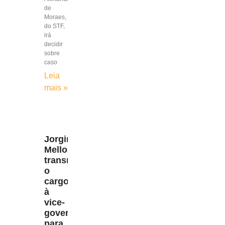
de
Moraes,
do STF,
irá
decidir
sobre
caso
Leia
mais »
Jorginho
Mello
transmite
o
cargo
à
vice-
governadora
para