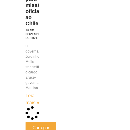
missão
oficial
ao
Chile
18 DE
NOVEMBRO
DE 2024
O
governador
Jorginho
Mello
transmitiu
o cargo
à vice-
governadora,
Marilisa
Leia
mais »
Carregar