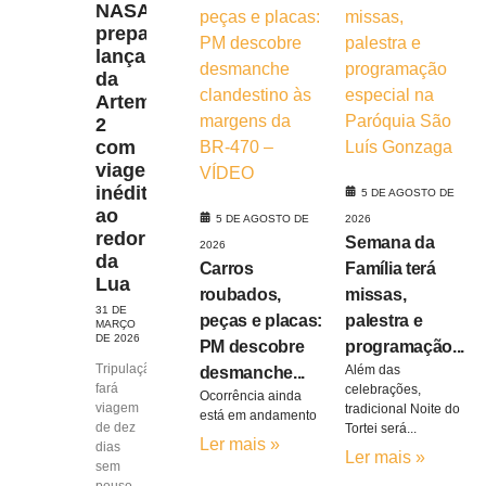
NASA
prepara
lançamento
da
Artemis
2
com
viagem
inédita
5 DE AGOSTO DE
ao
5 DE AGOSTO DE
2026
redor
Semana da
2026
da
Carros
Família terá
Lua
roubados,
missas,
31 DE
peças e placas:
palestra e
MARÇO
DE 2026
PM descobre
programação...
Tripulação
Além das
desmanche...
fará
celebrações,
Ocorrência ainda
viagem
tradicional Noite do
está em andamento
de dez
Tortei será...
Ler mais »
dias
Ler mais »
sem