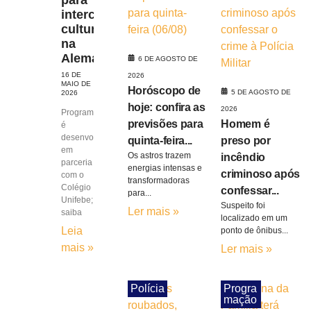
intercâmbio
cultural
na
Alemanha
6 DE AGOSTO DE
16 DE
2026
MAIO DE
Horóscopo de
5 DE AGOSTO DE
2026
hoje: confira as
2026
Programa
previsões para
Homem é
é
desenvolvido
quinta-feira...
preso por
em
Os astros trazem
incêndio
parceria
energias intensas e
criminoso após
com o
transformadoras
Colégio
confessar...
para...
Unifebe;
Suspeito foi
Ler mais »
saiba
localizado em um
Leia
ponto de ônibus...
mais »
Ler mais »
Polícia
Progra
mação