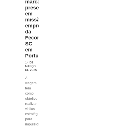
marca
presença
em
missão
empresarial
da
Fecomércio
SC
em
Portugal
14 DE
MARÇO
DE 2025
A
viagem
tem
como
objetivo
realizar
visitas
estratégicas
para
impulsionar