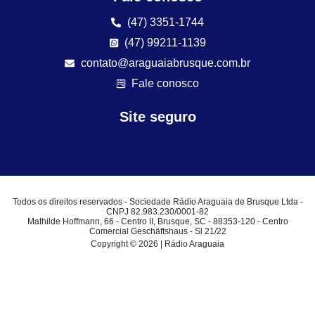
(47) 3351-1744
(47) 99211-1139
contato@araguaiabrusque.com.br
Fale conosco
Site seguro
Todos os direitos reservados - Sociedade Rádio Araguaia de Brusque Ltda -
CNPJ 82.983.230/0001-82
Mathilde Hoffmann, 66 - Centro II, Brusque, SC - 88353-120 - Centro
Comercial Geschäftshaus - Sl 21/22
Copyright © 2026 | Rádio Araguaia