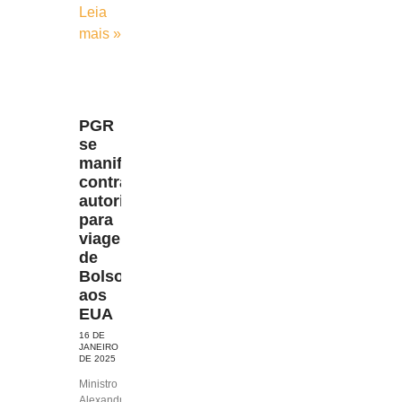
Leia
mais »
PGR
se
manifesta
contra
autorização
para
viagem
de
Bolsonaro
aos
EUA
16 DE
JANEIRO
DE 2025
Ministro
Alexandre