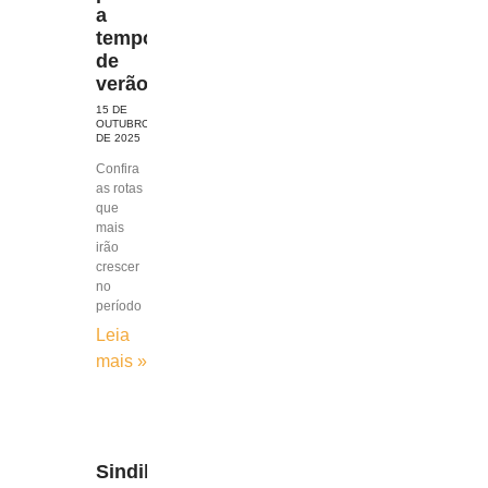
a
temporada
de
verão
15 DE
OUTUBRO
DE 2025
Confira
as rotas
que
mais
irão
crescer
no
período
Leia
mais »
Sindilojas