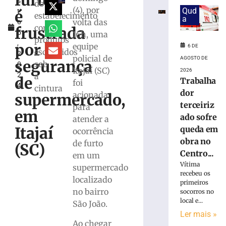
furto
s
queda
do
(4), por
Qud
é
t
em
estabelecimento
a
volta das
o
obra
com
frustrada
5
16h, uma
no
produtos
,
Centro
por
equipe
6 DE
escondidos
2
Administrativo
policial de
AGOSTO DE
segurança
sob
0
da
Itajaí (SC)
2026
2
a
Havan
de
Trabalha
foi
4
em
cintura
dor
acionada
supermercado,
Brusque
terceiriz
para
6
em
ado sofre
atender a
de
agosto
Itajaí
queda em
ocorrência
de
obra no
2026
de furto
(SC)
Ler
Centro...
em um
mais
Vítima
supermercado
recebeu os
»
localizado
primeiros
no bairro
socorros no
local e...
São João.
Funcionária
Ler mais »
morre
Ao chegar