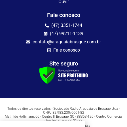
Ouvir
Fale conosco
(47) 3351-1744
(47) 99211-1139
contato@araguaiabrusque.com.br
Fale conosco
Site seguro
Todos os direitos reservados - Sociedade Rádio Araguaia de Brusque Ltda -
CNPJ 82.983.230/0001-82
Mathilde Hoffmann, 66 - Centro II, Brusque, SC - 88353-120 - Centro Comercial
Geschäftshaus - Sl 21/22
Copyright © 2026 | Rádio Araguaia