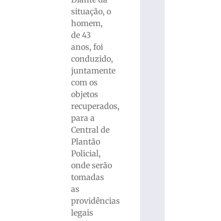
situação, o
homem,
de 43
anos, foi
conduzido,
juntamente
com os
objetos
recuperados,
para a
Central de
Plantão
Policial,
onde serão
tomadas
as
providências
legais