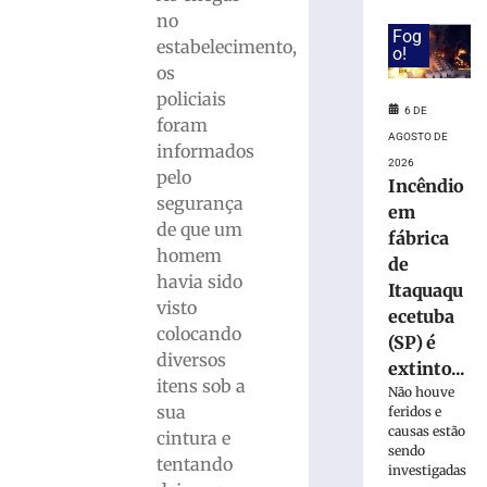
após
no
ônibus
Fog
invadir
estabelecimento,
o!
restaurante
os
às
policiais
margens
6 DE
foram
da
AGOSTO DE
informados
BR-
2026
pelo
116
Incêndio
segurança
em
em
Papanduva
de que um
fábrica
homem
6
de
de
havia sido
Itaquaqu
agosto
de
visto
ecetuba
2026
colocando
(SP) é
Ler
diversos
extinto...
mais
itens sob a
Não houve
»
sua
feridos e
causas estão
cintura e
sendo
Incêndio
tentando
investigadas
em