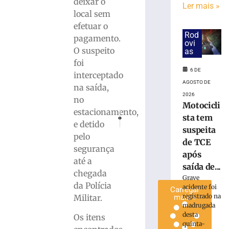
deixar o
Ler mais »
fábrica
local sem
de
efetuar o
Itaquaquecetub
Rod
pagamento.
(SP)
ovi
O suspeito
é
as
extinto
foi
6 DE
após
interceptado
33
AGOSTO DE
na saída,
horas
2026
no
Motocicli
6
estacionamento,
PRÓXIMO
ANTERIOR
de
sta tem
agosto
e detido
Honda C100 Biz furtada em Brusque é local
Átrios: Encontro vocacional reúne
suspeita
de
pelo
2026
de TCE
segurança
Ler
após
até a
mais
saída de...
chegada
»
Grave
da Polícia
acidente foi
Carregar
registrado na
Militar.
mais »
madrugada
desta
Os itens
quinta-