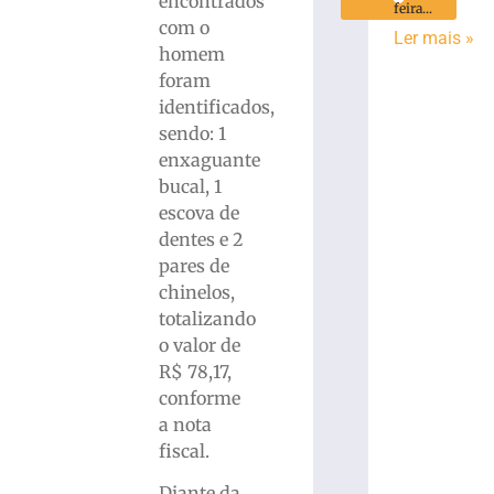
encontrados
feira...
com o
Ler mais »
homem
foram
identificados,
sendo: 1
enxaguante
bucal, 1
escova de
dentes e 2
pares de
chinelos,
totalizando
o valor de
R$ 78,17,
conforme
a nota
fiscal.
Diante da