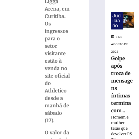
interditada
Ligga
neste
Arena, em
sábado
Jud
Curitiba.
(8)
iciá
Os
rio
para
ingressos
corrida
8 DE
para o
noturna
AGOSTO DE
setor
8
de
2026
visitante
agosto
Golpe
estão à
de
após
2026
venda no
Ler
troca de
site oficial
mais
mensage
do
»
ns
Athletico
íntimas
desde a
termina
Brusque
manhã de
com...
anuncia
sábado
Homem e
contratação
(17).
mulher
do
terão que
zagueiro
O valor da
devolver R$
João