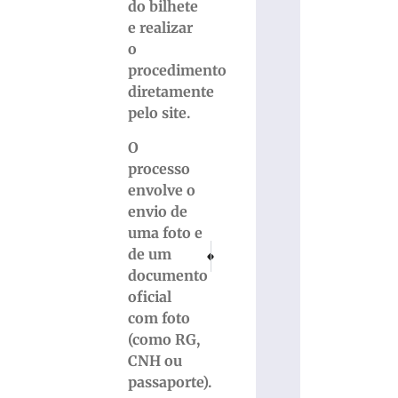
do bilhete
e realizar
o
procedimento
diretamente
pelo site.
O
processo
envolve o
envio de
uma foto e
PRÓXIMO
ANTERIOR
de um
Tráfico de drogas: dupla é flagrada com c
Familiares de Mano Menezes morr
documento
oficial
com foto
(como RG,
CNH ou
passaporte).