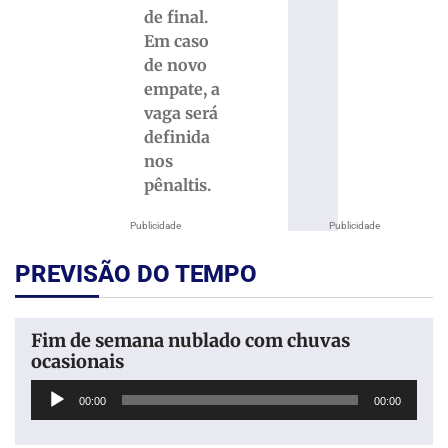
de final.
Em caso
de novo
empate, a
vaga será
definida
nos
pênaltis.
Publicidade
Publicidade
PREVISÃO DO TEMPO
Fim de semana nublado com chuvas
ocasionais
Tocador
00:00
00:00
de
áudio