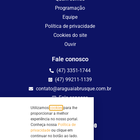
Programação
Equipe
Política de privacidade
Cookies do site
Ouvir
Fale conosco
(47) 3351-1744
(47) 99211-1139
contato@araguaiabrusque.com.br
Fale conosco
Utilizamos
cookies
para lhe
Site seguro
proporcionar a melhor
experiência no nosso portal.
Conheça nossa
Política de
privacidade
ou clique em
continuar no botão ao lado.