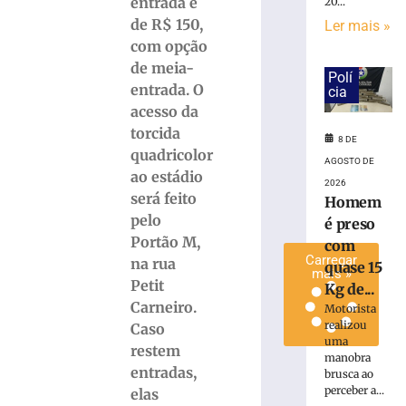
entrada é
20...
Maistro
de R$ 150,
Ler mais »
para
com opção
a
de meia-
Série
Polí
entrada. O
C
cia
acesso da
7
de
torcida
agosto
8 DE
quadricolor
de
AGOSTO DE
2026
ao estádio
2026
Ler
será feito
Homem
mais
pelo
é preso
»
Portão M,
com
Carregar
na rua
quase 15
mais »
Petit
Kg de...
Carneiro.
Motorista
realizou
Caso
uma
restem
manobra
entradas,
brusca ao
perceber a...
elas