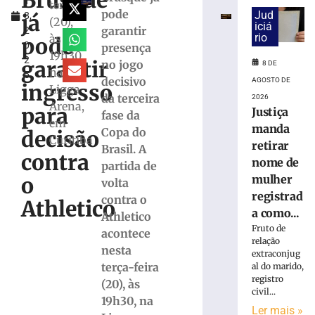
Brusque
1
estreia
terça
pode
Jud
já
8,
com
(20),
iciá
garantir
2
vitória
rio
às
pode
0
presença
no
19h30,
2
Campeonato
garantir
no jogo
8 DE
na
5
Catarinense
decisivo
AGOSTO DE
ingresso
Ligga
8
da terceira
2026
Arena,
de
para
Justiça
fase da
agosto
em
de
manda
Copa do
decisão
2026
Curitiba
retirar
Brasil. A
Ler
contra
nome de
partida de
mais
mulher
o
volta
»
registrad
contra o
Athletico
a como...
Athletico
Serra
Fruto de
acontece
do
relação
nesta
extraconjug
Rio
terça-feira
al do marido,
do
registro
(20), às
Rastro
civil...
será
19h30, na
Ler mais »