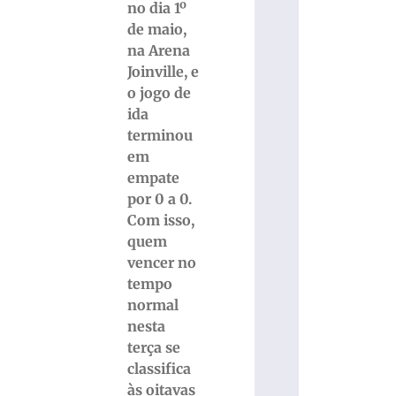
no dia 1º
de maio,
na Arena
Joinville, e
o jogo de
ida
terminou
em
empate
por 0 a 0.
Com isso,
quem
vencer no
tempo
normal
nesta
terça se
classifica
às oitavas