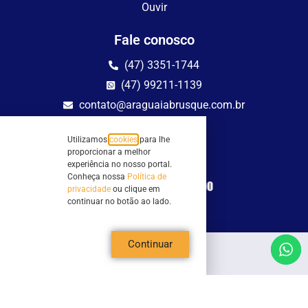
Ouvir
Fale conosco
(47) 3351-1744
(47) 99211-1139
contato@araguaiabrusque.com.br
Fale conosco
Utilizamos
cookies
para lhe
proporcionar a melhor
Site seguro
experiência no nosso portal.
Conheça nossa
Política de
privacidade
ou clique em
continuar no botão ao lado.
Continuar
Todos os direitos reservados - Sociedade Rádio Araguaia de Brusque Ltda -
CNPJ 82.983.230/0001-82
Mathilde Hoffmann, 66 - Centro II, Brusque, SC - 88353-120 - Centro Comercial
Geschäftshaus - Sl 21/22