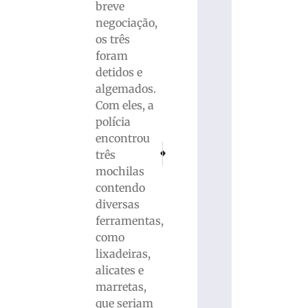
breve
negociação,
os três
foram
detidos e
algemados.
Com eles, a
polícia
encontrou
PRÓXIMO
ANTERIOR
três
Criança é hospitalizada após ser picada po
Grave acidente com quatro veículo
mochilas
contendo
diversas
ferramentas,
como
lixadeiras,
alicates e
marretas,
que seriam