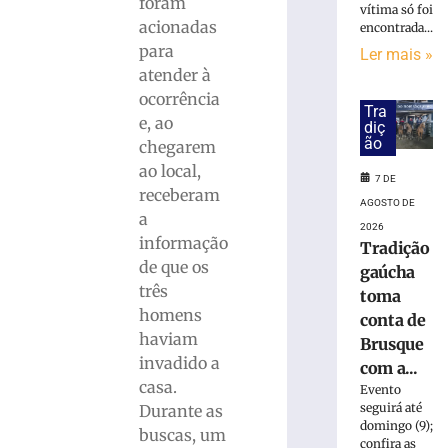
»
foram
vítima só foi
acionadas
encontrada...
para
Ler mais »
PF
atender à
prende
ocorrência
mulher
Tra
suspeita
e, ao
diç
de
ão
chegarem
tráfico
ao local,
7 DE
de
receberam
pessoas
AGOSTO DE
a
para
2026
informação
exploração
Tradição
de que os
sexual
gaúcha
em
três
toma
SC
homens
conta de
7
haviam
Brusque
de
invadido a
agosto
com a...
de
casa.
Evento
2026
seguirá até
Durante as
Ler
domingo (9);
buscas, um
mais
confira as