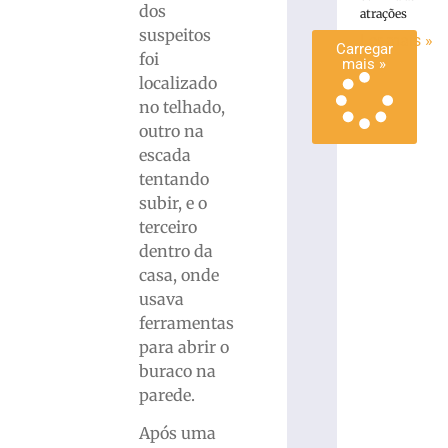
dos
atrações
»
suspeitos
Ler mais »
Carregar
foi
mais »
localizado
no telhado,
outro na
escada
tentando
subir, e o
terceiro
dentro da
casa, onde
usava
ferramentas
para abrir o
buraco na
parede.
Após uma