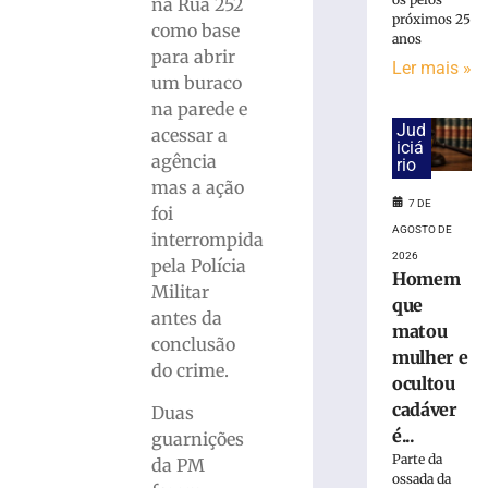
na Rua 252
próximos 25
como base
anos
Carro
para abrir
Ler mais »
capota
um buraco
e
na parede e
fica
Jud
acessar a
parcialmente
iciá
submerso
agência
rio
em
mas a ação
área
7 DE
foi
de
AGOSTO DE
interrompida
mangue
2026
pela Polícia
na
Homem
Militar
SC-
que
antes da
401
matou
conclusão
7
mulher e
de
do crime.
agosto
ocultou
de
cadáver
Duas
2026
é...
Ler
guarnições
Parte da
mais
da PM
ossada da