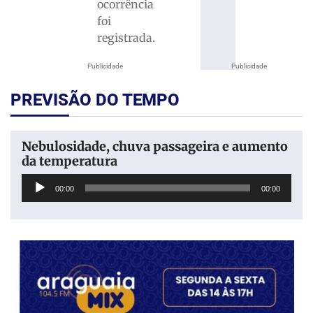
ocorrência
foi
registrada.
Publicidade
Publicidade
PREVISÃO DO TEMPO
Nebulosidade, chuva passageira e aumento
da temperatura
Tocador
00:00
00:00
de
áudio