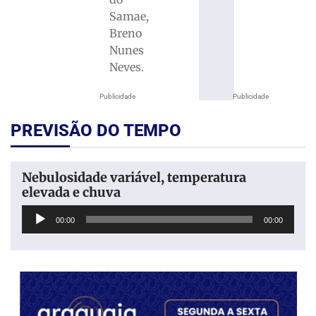
Samae,
Breno
Nunes
Neves.
Publicidade
Publicidade
PREVISÃO DO TEMPO
Nebulosidade variável, temperatura
elevada e chuva
Tocador
00:00
00:00
de
áudio