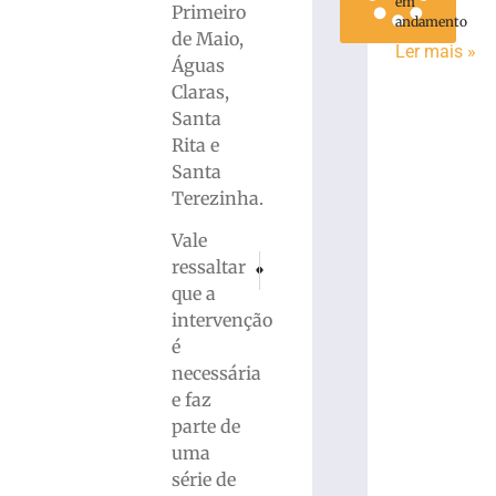
em
Primeiro
andamento
de Maio,
Ler mais »
Águas
Claras,
Santa
Rita e
Santa
Terezinha.
Vale
PRÓXIMO
ANTERIOR
ressaltar
Apae na Rua promove integração entre inst
Brusque x Ypiranga-RS: Informações
que a
intervenção
é
necessária
e faz
parte de
uma
série de