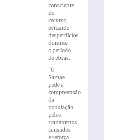
consciente
do
recurso,
evitando
desperdícios
durante
o período
de obras.
“O
Samae
pede a
compreensão
da
população
pelos
transtornos
causados
e reforça