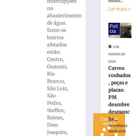
»
interrupções
ônibus...
no
Ler mais »
abastecimento
Defesa
de água.
Civil
Polí
Entre os
do
cia
estado
bairros
alerta
afetados
5 DE
para
estão:
AGOSTO DE
possíveis
Centro,
temporais
2026
Guarani,
Carros
5
Rio
de
roubados
agosto
Branco,
, peças e
de
São Luiz,
2026
placas:
Ler
São
PM
mais
Pedro,
descobre
»
Steffen,
desmanc
Bateas,
he...
Carregar
mais »
Dom
Ocorrência
ainda está
Joaquim,