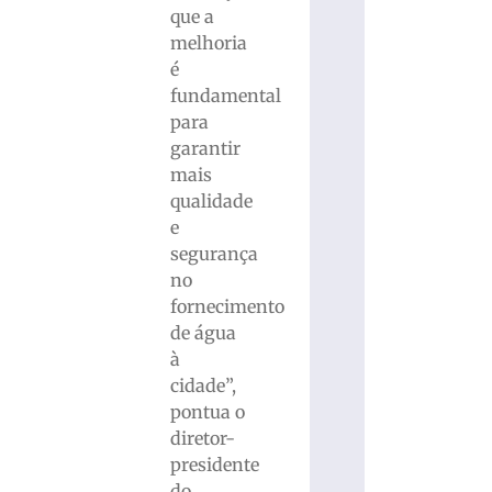
que a
melhoria
é
fundamental
para
garantir
mais
qualidade
e
segurança
no
fornecimento
de água
à
cidade”,
pontua o
diretor-
presidente
do