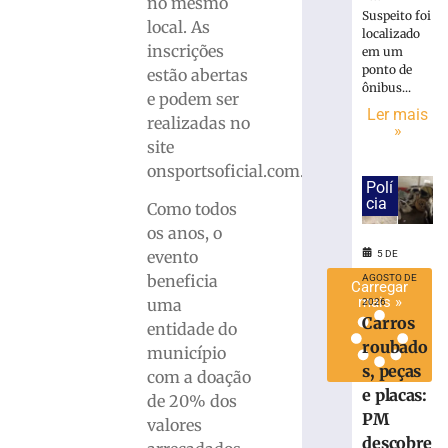
no mesmo
R$
Suspeito foi
local. As
localizado
10
inscrições
em um
mil
ponto de
estão abertas
em
ônibus...
e podem ser
premiação
Ler mais
realizadas no
5
»
de
site
agosto
onsportsoficial.com.br.
de
2026
Polí
cia
Ler
Como todos
mais
os anos, o
»
evento
5 DE
beneficia
AGOSTO DE
Carregar
mais »
uma
2026
Carros
entidade do
roubado
município
s, peças
com a doação
e placas:
de 20% dos
PM
valores
descobre