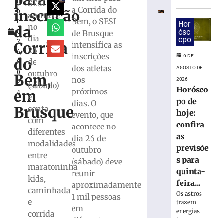
para
m
olho
SESI
a Corrida do
inscrição
b
no
acontece
Bem, o SESI
r
próximo
Hor
no
da
o
ósc
de Brusque
adversário
dia
opo
2
do
Corrida
intensifica as
26
6,
Brasileiro
inscrições
6 DE
do
de
2
Série
dos atletas
AGOSTO DE
0
outubro
C
Bem,
nos
2026
2
(sábado)
5
Horósco
próximos
em
4
de
e
po de
agosto
dias. O
Brusque
conta
de
hoje:
evento, que
2026
com
confira
acontece no
Ler
diferentes
as
dia 26 de
mais
modalidades
previsõe
outubro
»
entre
s para
(sábado) deve
maratoninha
quinta-
reunir
Guabiruba
kids,
feira...
aproximadamente
realiza
caminhada
Os astros
1 mil pessoas
finais
e
trazem
do
em
energias
corrida