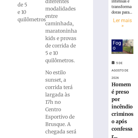
Campeonato
diferentes
intensas e
de 5
Municipal
transforma
modalidades
e 10
de
doras para...
entre
quilômetros
Futsal
Ler mais
caminhada,
»
neste
maratoninha
sábado
kids e provas
5
Fog
de
de corrida de
o
agosto
5 e 10
de
2026
quilômetros.
5 DE
Ler
AGOSTO DE
No estilo
mais
2026
sunset, a
»
Homem
corrida terá
é preso
largada às
17ª
por
17h no
Volta
incêndio
Centro
Ciclística
criminos
Esportivo de
Cidade
o após
de
Brusque. A
confessa
Brusque
chegada será
r...
distribuirá