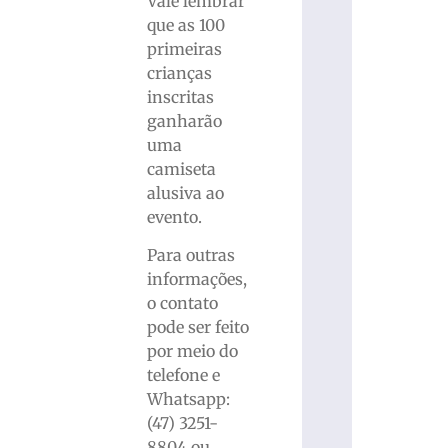
Vale lembrar
que as 100
primeiras
crianças
inscritas
ganharão
uma
camiseta
alusiva ao
evento.
Para outras
informações,
o contato
pode ser feito
por meio do
telefone e
Whatsapp:
(47) 3251-
8804 ou