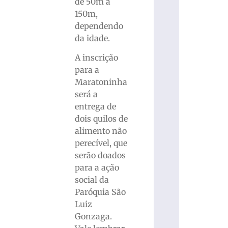
de 50m a
150m,
dependendo
da idade.
A inscrição
para a
Maratoninha
será a
entrega de
dois quilos de
alimento não
perecível, que
serão doados
para a ação
social da
Paróquia São
Luiz
Gonzaga.