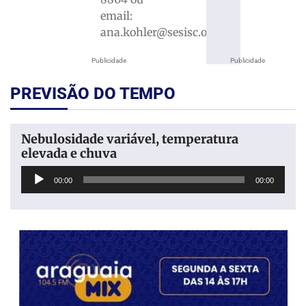
email:
ana.kohler@sesisc.org.br.
Publicidade
Publicidade
PREVISÃO DO TEMPO
Nebulosidade variável, temperatura
elevada e chuva
Tocador
00:00
00:00
de
áudio