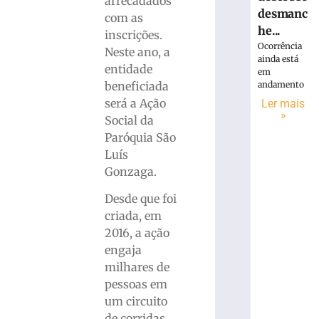
arrecadados
desmanc
com as
he...
inscrições.
Ocorrência
Neste ano, a
ainda está
entidade
em
andamento
beneficiada
será a Ação
Ler mais
»
Social da
Paróquia São
Luís
Gonzaga.
Desde que foi
criada, em
2016, a ação
engaja
milhares de
pessoas em
um circuito
de corridas