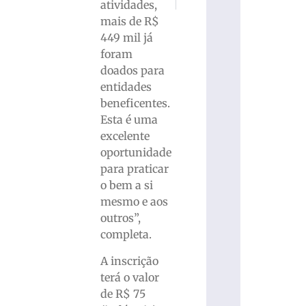
atividades,
Golpe de venda de veículos: Polícia Civ
AmpeBr realiza palestra sobre
mais de R$
449 mil já
foram
doados para
entidades
beneficentes.
Esta é uma
excelente
oportunidade
para praticar
o bem a si
mesmo e aos
outros”,
completa.
A inscrição
terá o valor
de R$ 75