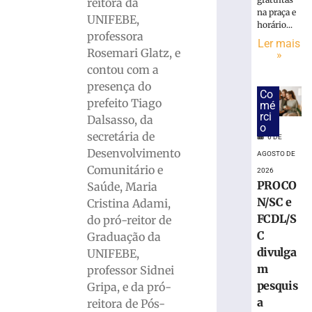
abre
reitora da
na praça e
Processo
UNIFEBE,
horário...
de
professora
Ler mais
Bolsas
Rosemari Glatz, e
»
de
contou com a
Estudos
presença do
para
Co
o
prefeito Tiago
mé
rci
ano
Dalsasso, da
o
letivo
secretária de
6 DE
de
Desenvolvimento
AGOSTO DE
2027
Comunitário e
2026
PROCO
Saúde, Maria
3
N/SC e
Cristina Adami,
de
agosto
FCDL/S
do pró-reitor de
de
C
2026
Graduação da
Ler
divulga
UNIFEBE,
mais
m
professor Sidnei
»
pesquis
Gripa, e da pró-
a
reitora de Pós-