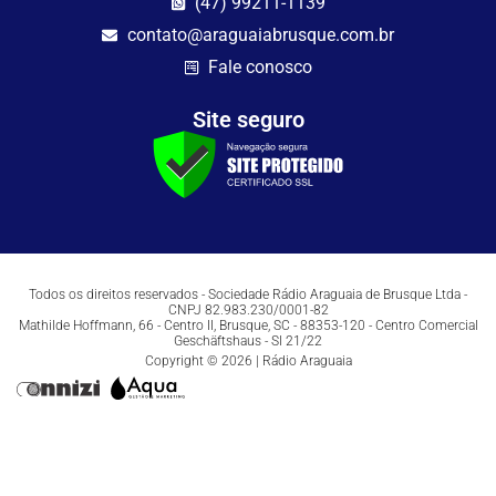
(47) 99211-1139
contato@araguaiabrusque.com.br
Fale conosco
Site seguro
Todos os direitos reservados - Sociedade Rádio Araguaia de Brusque Ltda -
CNPJ 82.983.230/0001-82
Mathilde Hoffmann, 66 - Centro II, Brusque, SC - 88353-120 - Centro Comercial
Geschäftshaus - Sl 21/22
Copyright © 2026 | Rádio Araguaia