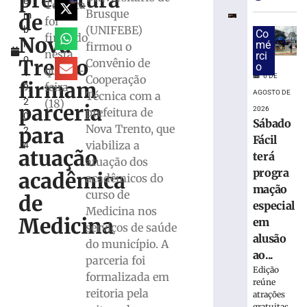
prefeitura
e
para
Técnica
Brusque
de
m
nova
foi
(UNIFEBE)
b
turma
Co
firmado
Nova
r
mé
firmou o
gratuita
nesta
rci
o
do
Trento
Convênio de
o
quarta-
1
EJA
6 DE
Cooperação
firmam
feira
9,
com
AGOSTO DE
Técnica com a
2
(18)
início
parceria
2026
prefeitura de
0
em
Sábado
Nova Trento, que
para
2
agosto
Fácil
viabiliza a
4
4
atuação
terá
atuação dos
de
agosto
progra
acadêmica
acadêmicos do
de
mação
2026
curso de
de
especial
Ler
Medicina nos
Medicina
em
mais
serviços de saúde
alusão
»
do município. A
ao...
parceria foi
Edição
formalizada em
Colégio
reúne
Cônsul
reitoria pela
atrações
gratuitas