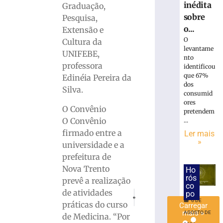
inédita
Graduação,
Programa
sobre
Pesquisa,
de
o...
intercâmbio
Extensão e
leva
O
Cultura da
levantame
estudantes
UNIFEBE,
nto
de
professora
identificou
Brusque
que 67%
Edinéia Pereira da
para
dos
Silva.
experiência
consumid
na
ores
O Convênio
pretendem
Alemanha
O Convênio
...
2
firmado entre a
de
Ler mais
agosto
»
universidade e a
de
2026
prefeitura de
Ler
Nova Trento
Ho
rós
mais
prevê a realização
co
»
de atividades
po
PRÓXIMO
ANTERIOR
6 DE
Havan lança pedra fundamental para 
Polícia Rodoviária Federal 
práticas do curso
Carregar
mais »
AGOSTO DE
de Medicina. “Por