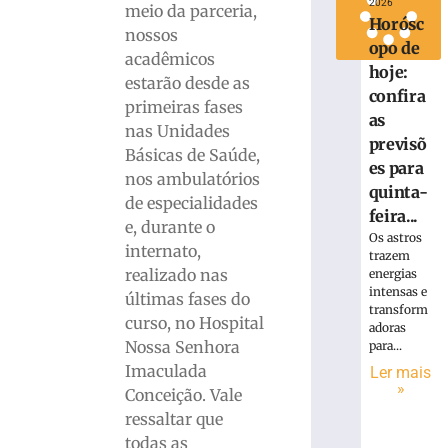
2026
meio da parceria,
Horósc
nossos
opo de
acadêmicos
hoje:
estarão desde as
confira
primeiras fases
as
nas Unidades
previsõ
Básicas de Saúde,
es para
nos ambulatórios
quinta-
de especialidades
feira...
e, durante o
Os astros
internato,
trazem
realizado nas
energias
intensas e
últimas fases do
transform
curso, no Hospital
adoras
Nossa Senhora
para...
Imaculada
Ler mais
»
Conceição. Vale
ressaltar que
todas as