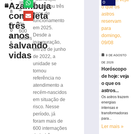
23
o
atendeu
Azambuja
2
completou três
casos
a
8
de
completa
anos de
mais
,
sarampo;
funcionamento
três
de
2
16
em 2025.
0
600
não
anos
Desde a
2
se
bebês
inauguração,
salvando
5
vacinaram
em 28 de junho
8
vidas
de
9 DE AGOSTO
de 2022, a
agosto
DE 2026
unidade se
de
Horóscopo
2026
tornou
Ler
de hoje: veja
referência no
mais
o que os
atendimento a
»
astros...
recém-nascidos
Os astros trazem
em situação de
energias
risco. Nesse
DIA
intensas e
INTERNACIONA
transformadoras
período, já
para...
DA
foram mais de
CERVEJA:
Ler mais »
600 internações
Médico