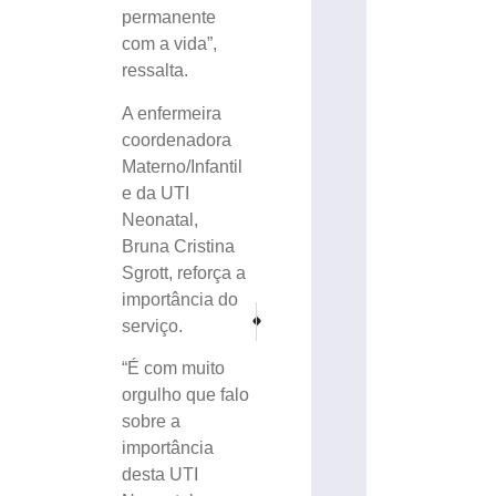
permanente
com a vida”,
ressalta.
A enfermeira
coordenadora
Materno/Infantil
e da UTI
Neonatal,
Bruna Cristina
Sgrott, reforça a
importância do
PRÓXIMO
ANTERIOR
serviço.
Brusque recebe R$ 250 mil para reforçar ações
Alimentação equilibrada é chave para u
“É com muito
orgulho que falo
sobre a
importância
desta UTI