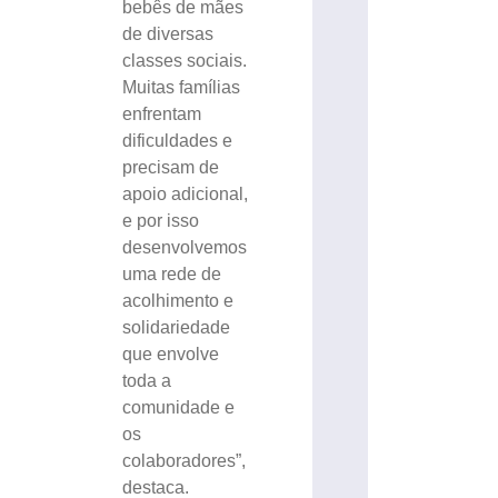
bebês de mães
de diversas
classes sociais.
Muitas famílias
enfrentam
dificuldades e
precisam de
apoio adicional,
e por isso
desenvolvemos
uma rede de
acolhimento e
solidariedade
que envolve
toda a
comunidade e
os
colaboradores”,
destaca.