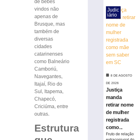
de bebês
fala
vindos não
Judic
sobre
iário
apenas de
consumo
Brusque, mas
moderado
também de
7
de
diversas
agosto
cidades
de
2026
catarinenses
Ler
como Balneário
mais
Camboriú,
»
Navegantes,
8 DE AGOSTO
Itajaí, Rio do
DE 2026
Justiça
Hospital
Sul, Itapema,
atualiza
manda
Chapecó,
estado
retirar nome
Criciúma, entre
de
de mulher
outras.
saúde
registrada
de
Estrutura
como...
trabalhador
Fruto de relação
ferido
extraconjugal do