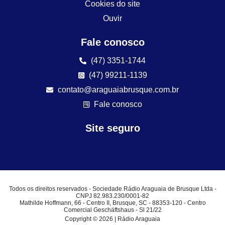
Cookies do site
Ouvir
Fale conosco
(47) 3351-1744
(47) 99211-1139
contato@araguaiabrusque.com.br
Fale conosco
Site seguro
Todos os direitos reservados - Sociedade Rádio Araguaia de Brusque Ltda -
CNPJ 82.983.230/0001-82
Mathilde Hoffmann, 66 - Centro II, Brusque, SC - 88353-120 - Centro
Comercial Geschäftshaus - Sl 21/22
Copyright © 2026 | Rádio Araguaia