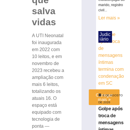
que
durante
marido, registro
salva
montagem
civil...
de
Ler mais »
vidas
estrutura
em
Brusque
Judic
A UTI Neonatal
iário
4
foi inaugurada
de
em 2022 com
agosto
de
10 leitos, e em
2026
novembro de
Ler
2023 recebeu a
mais
ampliação com
»
mais 6 leitos,
totalizando os
Carregar
8 DE AGOSTO
atuais 16. O
mais »
DE 2026
espaço está
Golpe após
equipado com
troca de
tecnologia de
mensagens
ponta —
íntimas