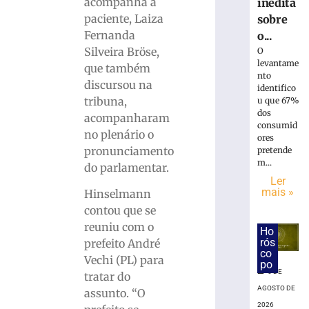
»
acompanha a
inédita
paciente, Laiza
sobre
Fernanda
o...
Município
Silveira Bröse,
O
do
levantame
que também
litoral
nto
indenizará
discursou na
identifico
jovem
tribuna,
u que 67%
que
dos
acompanharam
perdeu
consumid
no plenário o
ores
testículo
pronunciamento
pretende
por
m...
do parlamentar.
atraso
Ler
no
mais »
Hinselmann
diagnóstico
contou que se
médico
reuniu com o
Ho
4
de
rós
prefeito André
agosto
co
Vechi (PL) para
de
po
2026
6 DE
tratar do
Ler
AGOSTO DE
assunto. “O
mais
2026