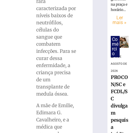
rara
na praça e
Hospital
caracterizada por
horário...
atualiza
níveis baixos de
Ler
estado
neutrófilos,
mais »
de
células do
saúde
sangue que
de
Co
trabalhador
combatem
mé
rci
ferido
infecções. Para se
o
durante
6 DE
curar dessa
montagem
AGOSTO DE
enfermidade, a
de
2026
criança precisa
estrutura
PROCO
de um
em
N/SC e
transplante de
Brusque
FCDL/S
medula óssea.
4
C
de
agosto
A mãe de Emilie,
divulga
de
Edimara G.
m
2026
Ler
Cavalheiro, e a
pesquis
mais
médica que
a