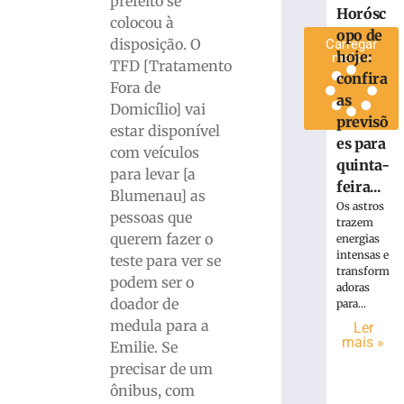
prefeito se
Horósc
»
colocou à
opo de
disposição. O
Carregar
hoje:
mais »
TFD [Tratamento
confira
Fora de
as
Domicílio] vai
previsõ
estar disponível
es para
com veículos
quinta-
para levar [a
feira...
Blumenau] as
Os astros
pessoas que
trazem
querem fazer o
energias
intensas e
teste para ver se
transform
podem ser o
adoras
doador de
para...
medula para a
Ler
mais »
Emilie. Se
precisar de um
ônibus, com