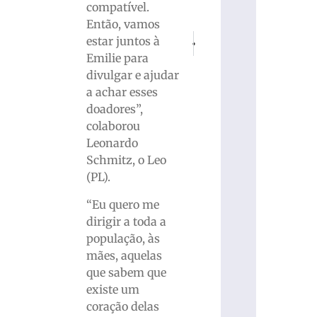
compatível.
Então, vamos
PRÓXIMO
ANTERIOR
estar juntos à
Paulinho Sestrem destaca a atuação
Confira como foi a terça-fe
Emilie para
divulgar e ajudar
a achar esses
doadores”,
colaborou
Leonardo
Schmitz, o Leo
(PL).
“Eu quero me
dirigir a toda a
população, às
mães, aquelas
que sabem que
existe um
coração delas