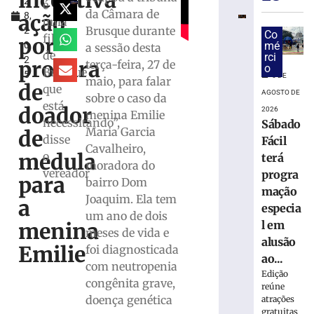
incentiva
2
de
é
da Câmara de
ação
8,
Jucineia
uma
Brusque durante
2
Ribeiro
Co
filha
por
0
mé
a sessão desta
Eckart
de
rci
2
à
procura
terça-feira, 27 de
o
Brusque
5
Deputada
6 DE
maio, para falar
de
que
Estadual
AGOSTO DE
sobre o caso da
está
e
doador
2026
menina Emilie
Vagner
necessitando”,
Sábado
Maria Garcia
de
Tebalde
disse
Fácil
Cavalheiro,
a
medula
o
terá
moradora do
Deputado
vereador
progra
para
Federal
bairro Dom
mação
Joaquim. Ela tem
5
a
especia
de
um ano de dois
agosto
menina
l em
de
meses de vida e
2026
alusão
Emilie
foi diagnosticada
Ler
ao...
com neutropenia
mais
Edição
congênita grave,
reúne
»
doença genética
atrações
gratuitas