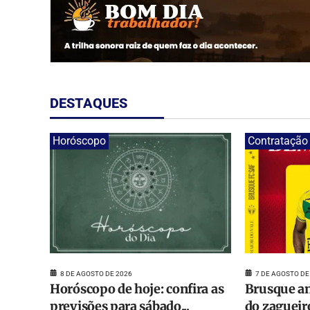
DESTAQUES
Horóscopo
Contratação
8 DE AGOSTO DE 2026
7 DE AGOSTO DE
Horóscopo de hoje: confira as
Brusque an
previsões para sábado...
do zagueir