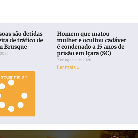
oas são detidas
Homem que matou
ita de tráfico de
mulher e ocultou cadáver
m Brusque
é condenado a 15 anos de
prisão em Içara (SC)
 2026
7 de agosto de 2026
Ler mais »
rregar mais »