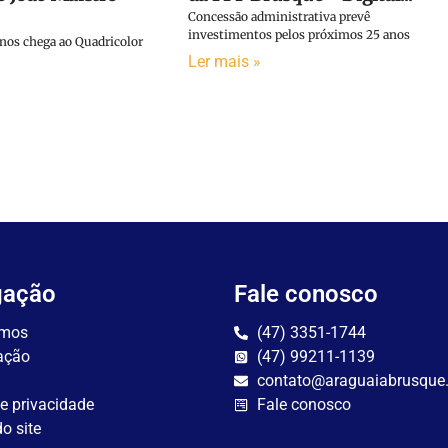
Concessão administrativa prevê
investimentos pelos próximos 25 anos
anos chega ao Quadricolor
Ler mais »
gação
Fale conosco
mos
(47) 3351-1744
ação
(47) 99211-1139
contato@araguaiabrusque
de privacidade
Fale conosco
o site