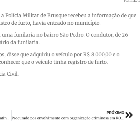
Publicidad
 a Polícia Militar de Brusque recebeu a informação de que
tro de furto, havia entrado no município.
 uma funilaria no bairro São Pedro. O condutor, de 26
rio da funilaria.
s, disse que adquiriu o veículo por R$ 8.000,00 e o
nhecer que o veículo tinha registro de furto.
a Civil.
PRÓXIMO
Motorista com sinais de embriaguez invade pista contrária, atinge motociclista e desacata policiais, em Brusque
Procurado por envolvimento com organização criminosa em RO é preso no litoral catarinense