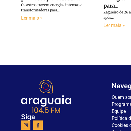
para...
Os astros trazem energias intensas e
transformadoras para...
Zagueiro de 26 
Ler mais »
após...
Ler mais »
Nave
Quem so
Program
Equipe
Siga
Política 
Cookies d