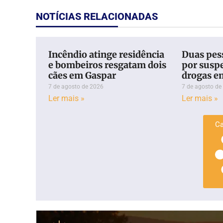
NOTÍCIAS RELACIONADAS
Incêndio atinge residência
Duas pess
e bombeiros resgatam dois
por suspe
cães em Gaspar
drogas e
7 de agosto de 2026
7 de agosto de
Ler mais »
Ler mais »
Ca