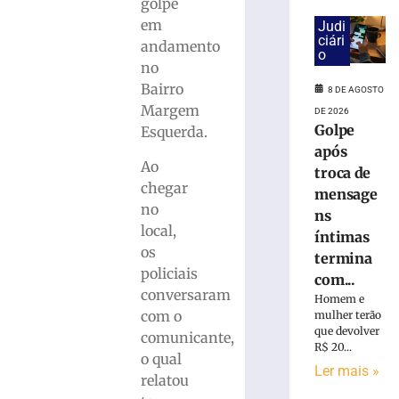
cai
golpe
na
em
Judi
pista
ciári
andamento
o
e
no
é
Bairro
atropelado
8 DE AGOSTO
Margem
em
DE 2026
Golpe
São
Esquerda.
Bento
após
Ao
do
troca de
Sul
chegar
mensage
(SC)
no
ns
8
local,
íntimas
de
os
agosto
termina
de
policiais
com...
2026
conversaram
Homem e
Ler
com o
mulher terão
mais
que devolver
comunicante,
»
R$ 20...
o qual
Ler mais »
relatou
Homem