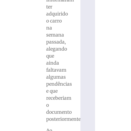
ter
adquirido
o carro
na
semana
passada,
alegando
que
ainda
faltavam
algumas
pendências
e que
receberiam
o
documento
posteriormente.
Ao