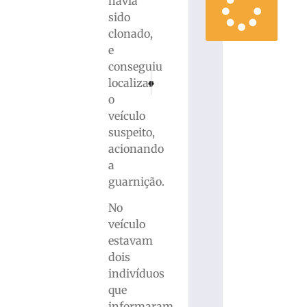
havia
sido
clonado,
e
conseguiu
PRÓXIMO
ANTERIOR
localizar
Eleitores com deficiência podem solicitar mu
Câmara de Brusque aprova orçamento
o
veículo
suspeito,
acionando
a
guarnição.
No
veículo
estavam
dois
indivíduos
que
informaram