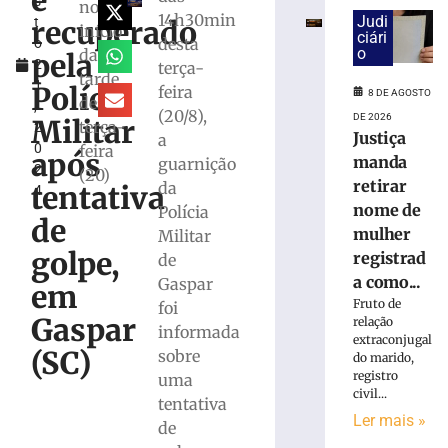
é
s
e
no
14h30min
Judi
recuperado
t
exige
início
ciári
desta
o
transferências
o
da
pela
2
terça-
bancárias
tarde
1
após
Polícia
feira
8 DE AGOSTO
desta
,
carro
(20/8),
DE 2026
Militar
terça-
2
apresentar
Justiça
a
0
feira
problemas
após
manda
guarnição
2
(20)
8
retirar
da
tentativa
4
de
agosto
nome de
Polícia
de
de
mulher
Militar
2026
golpe,
registrad
de
Ler
a como...
Gaspar
mais
em
Fruto de
foi
»
Gaspar
relação
informada
extraconjugal
(SC)
sobre
do marido,
Homem
registro
uma
tropeça
civil...
tentativa
na
Ler mais »
calçada,
de