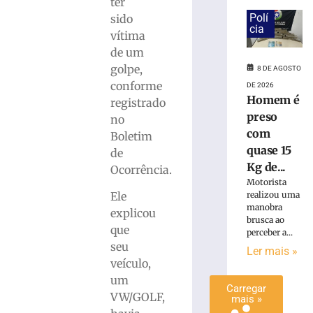
ter
é
Polí
sido
preso
cia
vítima
com
de um
quase
golpe,
15
8 DE AGOSTO
Kg
conforme
DE 2026
de
Homem é
registrado
maconha
preso
no
em
com
Boletim
Blumenau
quase 15
de
(SC)
Kg de...
Ocorrência.
8
Motorista
de
realizou uma
Ele
agosto
de
manobra
explicou
2026
brusca ao
que
Ler
perceber a...
seu
mais
Ler mais »
veículo,
»
um
Carregar
VW/GOLF,
mais »