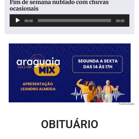
Fim de semana nublado com chuvas
ocasionais
Tocador
00:00
00:00
de
áudio
Publicidade
OBITUÁRIO