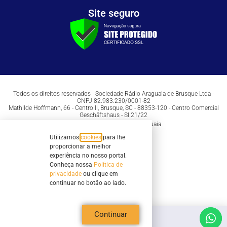
Site seguro
Todos os direitos reservados - Sociedade Rádio Araguaia de Brusque Ltda -
CNPJ 82.983.230/0001-82
Mathilde Hoffmann, 66 - Centro II, Brusque, SC - 88353-120 - Centro Comercial
Geschäftshaus - Sl 21/22
Copyright © 2026 | Rádio Araguaia
Utilizamos
cookies
para lhe
proporcionar a melhor
experiência no nosso portal.
Conheça nossa
Política de
privacidade
ou clique em
continuar no botão ao lado.
Continuar