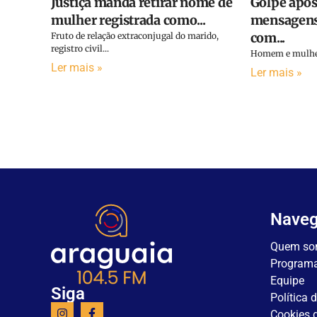
Justiça manda retirar nome de
Golpe após
mulher registrada como...
mensagens
com...
Fruto de relação extraconjugal do marido,
registro civil...
Homem e mulher 
Ler mais »
Ler mais »
Nave
Quem so
Program
Equipe
Siga
Política 
Cookies d