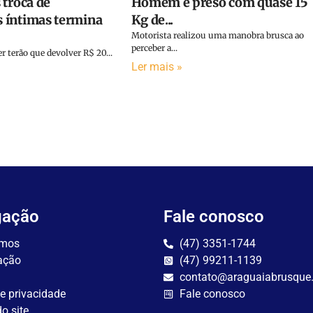
 troca de
Homem é preso com quase 15
 íntimas termina
Kg de...
Motorista realizou uma manobra brusca ao
perceber a...
terão que devolver R$ 20...
Ler mais »
gação
Fale conosco
mos
(47) 3351-1744
ação
(47) 99211-1139
contato@araguaiabrusque
de privacidade
Fale conosco
o site