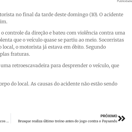
Publicidad
ista no final da tarde deste domingo (10). O acidente
xim.
o controle da direção e bateu com violência contra uma
lenta que o veículo quase se partiu ao meio. Socorristas
local, o motorista já estava em óbito. Segundo
plas fraturas.
da uma retroescavadeira para desprender o veículo, que
corpo do local. As causas do acidente não estão sendo
PRÓXIMO
Secretário da Infraestrutura detalha os investimentos históricos pelo Programa Estrada Boa
Brusque realiza último treino antes do jogo contra o Paysandu