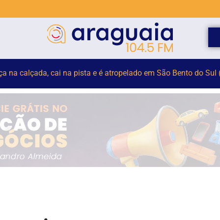
elho para monitorar desinformação e IA nas eleições