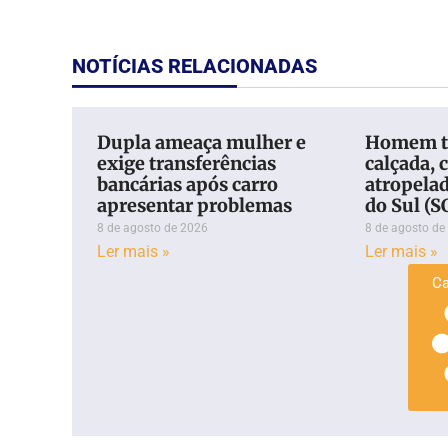
NOTÍCIAS RELACIONADAS
Dupla ameaça mulher e
Homem t
exige transferências
calçada, c
bancárias após carro
atropela
apresentar problemas
do Sul (S
8 de agosto de 2026
8 de agosto de
Ler mais »
Ler mais »
Ca