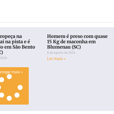
ropeça na
Homem é preso com quase
ai na pista e é
15 Kg de maconha em
do em São Bento
Blumenau (SC)
C)
8 de agosto de 2026
 2026
Ler mais »
rregar mais »