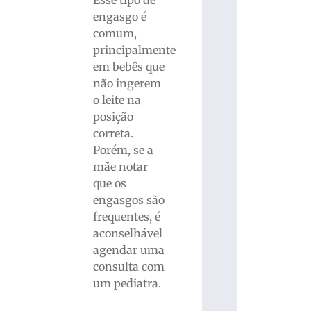
engasgo é
comum,
principalmente
em bebês que
não ingerem
o leite na
posição
correta.
Porém, se a
mãe notar
que os
engasgos são
frequentes, é
aconselhável
agendar uma
consulta com
um pediatra.