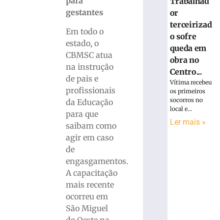
para
Trabalhad
gestantes
or
terceirizad
Em todo o
o sofre
estado, o
queda em
CBMSC atua
obra no
na instrução
Centro...
de pais e
Vítima recebeu
profissionais
os primeiros
socorros no
da Educação
local e...
para que
Ler mais »
saibam como
agir em caso
de
engasgamentos.
A capacitação
mais recente
ocorreu em
São Miguel
do Oeste na