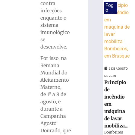
do
contra
Fog
litoral
o
infecções
indenizará
enquanto o
jovem
sistema
que
imunológico
perdeu
se
testículo
por
desenvolve.
atraso
Por isso, na
no
diagnóstico
Semana
6 DE AGOSTO
médico
Mundial do
DE 2026
4
Aleitamento
Princípio
de
Materno,
agosto
de
de
de 1º a 8 de
incêndio
2026
agosto, e
em
Ler
durante a
máquina
mais
Campanha
de lavar
»
Agosto
mobiliza...
Dourado, que
Bombeiros