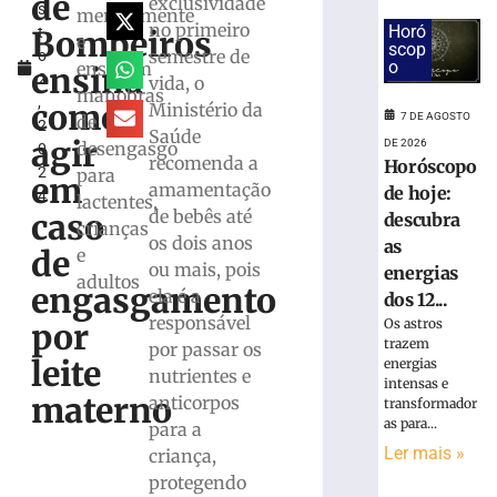
de
exclusividade
s
de
mensalmente
no primeiro
Horó
Bombeiros
t
saúde
e
scop
semestre de
o
de
o
ensinam
ensina
2
vida, o
trabalhador
manobras
,
ferido
como
Ministério da
7 DE AGOSTO
de
2
durante
Saúde
agir
DE 2026
desengasgo
0
montagem
recomenda a
Horóscopo
2
para
de
em
amamentação
de hoje:
4
estrutura
lactentes,
de bebês até
caso
descubra
em
crianças
os dois anos
Brusque
as
de
e
ou mais, pois
energias
4
adultos
engasgamento
de
ela é a
dos 12...
agosto
responsável
de
Os astros
por
2026
trazem
por passar os
leite
Ler
energias
nutrientes e
intensas e
mais
materno
anticorpos
transformador
»
as para...
para a
Ler mais »
criança,
Município
protegendo