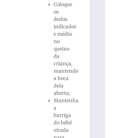
Coloque
os
dedos
indicador
e médio
no
queixo
da
criança,
mantendo
a boca
dela
aberta;
Mantenha
a
barriga
do bebê
virada
para