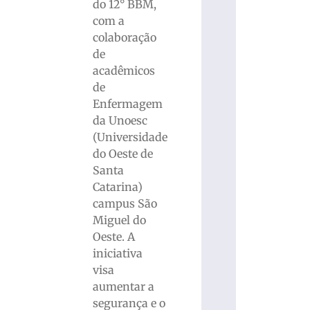
do 12° BBM,
com a
colaboração
de
acadêmicos
de
Enfermagem
da Unoesc
(Universidade
do Oeste de
Santa
Catarina)
campus São
Miguel do
Oeste. A
iniciativa
visa
aumentar a
segurança e o