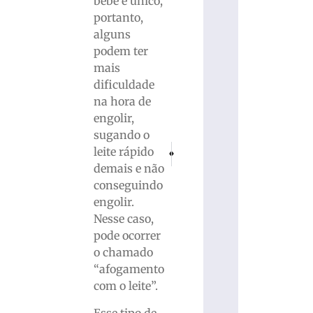
bebê é único,
portanto,
alguns
podem ter
mais
dificuldade
na hora de
engolir,
sugando o
PRÓXIMO
ANTERIOR
leite rápido
Forças de Segurança intensificam ações d
Cópias de fuzil, pistola e submet
demais e não
conseguindo
engolir.
Nesse caso,
pode ocorrer
o chamado
“afogamento
com o leite”.
Esse tipo de