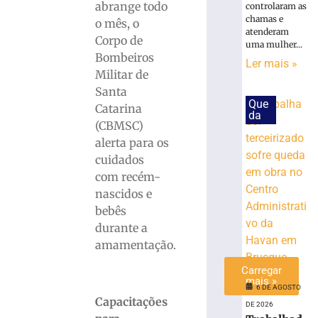
Casos
abrange todo
controlaram as
de
chamas e
o mês, o
sarampo
atenderam
Corpo de
sobem
uma mulher...
Bombeiros
para
Ler mais »
Militar de
16
em
Santa
Que
São
Catarina
da
Paulo
(CBMSC)
4
alerta para os
de
cuidados
agosto
de
com recém-
2026
nascidos e
Ler
bebês
mais
durante a
»
amamentação.
Carregar
mais »
6 DE AGOSTO
Capacitações
DE 2026