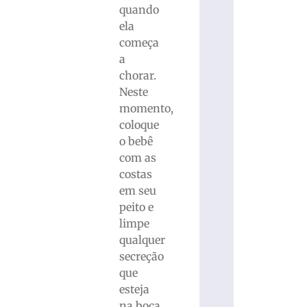
quando
ela
começa
a
chorar.
Neste
momento,
coloque
o bebê
com as
costas
em seu
peito e
limpe
qualquer
secreção
que
esteja
na boca