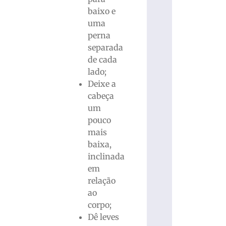
baixo e
uma
perna
separada
de cada
lado;
Deixe a
cabeça
um
pouco
mais
baixa,
inclinada
em
relação
ao
corpo;
Dê leves