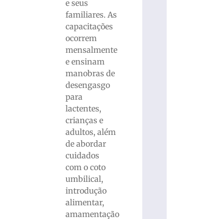
e seus
familiares. As
capacitações
ocorrem
mensalmente
e ensinam
manobras de
desengasgo
para
lactentes,
crianças e
adultos, além
de abordar
cuidados
com o coto
umbilical,
introdução
alimentar,
amamentação