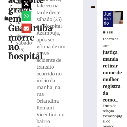
acidente
e
e
22
faleceu na
grave
ir
exige
anos,
tarde deste
o
transferências
Jud
faleceu
em
2
iciá
sábado (25),
bancárias
na
rio
6
após
Guabiruba
no Hospital
tarde
,
carro
Azambuja,
8 DE
morre
deste
2
apresentar
após ser
AGOSTO DE
0
sábado
problemas
no
vítima de um
2026
2
(25)
8
Justiça
grave
hospital
5
de
manda
agosto
acidente de
de
retirar
trânsito
2026
nome de
ocorrido no
Ler
mulher
início da
mais
registra
manhã, na
»
da
rua
como...
Orlandina
Homem
Fruto de
Romani
tropeça
relação
Vicentini, no
na
extraconjug
calçada,
bairro
al do
marido,