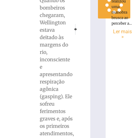
Quando os
realizou
uma
bombeiros
manobra
chegaram,
brusca ao
Wellington
perceber a...
PRÓXIMO
ANTERIOR
estava
Ler mais
Acidente com capotamento é registrado 
Unidades de saúde de Brusque t
»
deitado às
margens do
rio,
inconsciente
e
apresentando
respiração
agônica
(gasping). Ele
sofreu
ferimentos
graves e, após
os primeiros
atendimentos,