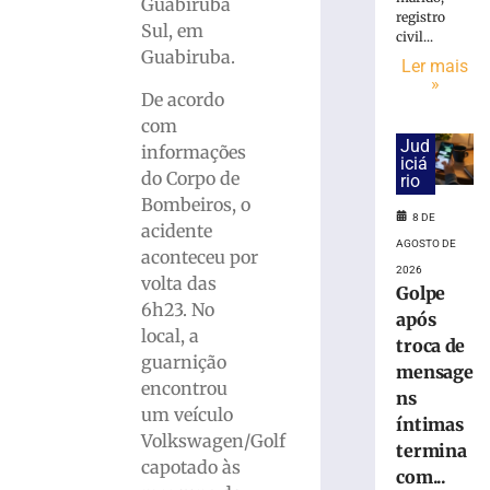
cai
Guabiruba
registro
na
Sul, em
civil...
pista
Guabiruba.
Ler mais
e
»
é
De acordo
atropelado
com
em
Jud
informações
São
iciá
do Corpo de
rio
Bento
Bombeiros, o
do
8 DE
Sul
acidente
AGOSTO DE
(SC)
aconteceu por
2026
8
volta das
Golpe
de
6h23. No
agosto
após
de
local, a
troca de
2026
guarnição
Ler
mensage
encontrou
mais
ns
um veículo
»
íntimas
Volkswagen/Golf
termina
capotado às
com...
Homem