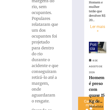
margens do
Homem e
é
rio, sem
mulher
preso
terão que
ocupantes.
com
devolver R$
Populares
quase
20...
relataram que
15
Ler mais
Kg
um dos
»
de
ocupantes foi
maconha
projetado
Polí
em
para dentro
cia
Blumenau
do rio
(SC)
durante o
8 DE
8
acidente e que
de
AGOSTO DE
agosto
conseguiram
de
2026
2026
retirá-lo até a
Homem
Ler
margem,
é preso
mais
onde
com
»
aguardaram
quase 15
o resgate.
Kg de...
Carregar
mais »
Motorista