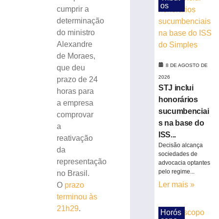
os
em
cumprir a
SC
determinação
8
do ministro
de
Alexandre
agosto
de
de Moraes,
2026
8 DE AGOSTO DE
que deu
Ler
2026
prazo de 24
mais
STJ inclui
horas para
»
honorários
a empresa
sucumbenciai
comprovar
Cratera
s na base do
a
se
ISS...
reativação
abre
Decisão alcança
da
e
sociedades de
representação
“engole”
advocacia optantes
pelo regime...
roda
no Brasil.
de
Ler mais »
O
prazo
caminhão
terminou às
de
21h29
.
Horós
lixo