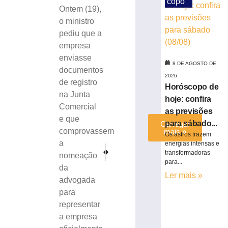
copo
em
Ontem (19),
Brusque
o ministro
8
pediu que a
de
agosto
empresa
de
enviasse
2026
8 DE AGOSTO DE
documentos
Ler
2026
de registro
mais
Horóscopo de
na Junta
»
hoje: confira
Comercial
as previsões
e que
para sábado...
Carregar
comprovassem
mais »
Os astros trazem
a
energias intensas e
PRÓXIMO
ANTERIOR
transformadoras
nomeação
STF tem maioria para rejeitar revisão da vida toda do
Resgate Aéreo na BR-470: Mulher é salva apó
para...
da
Ler mais »
advogada
para
representar
a empresa