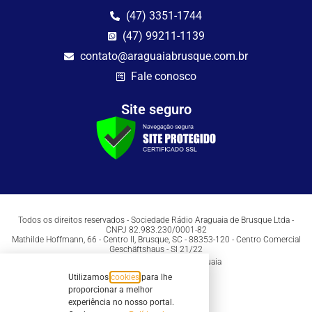
(47) 3351-1744
(47) 99211-1139
contato@araguaiabrusque.com.br
Fale conosco
Site seguro
Todos os direitos reservados - Sociedade Rádio Araguaia de Brusque Ltda -
CNPJ 82.983.230/0001-82
Mathilde Hoffmann, 66 - Centro II, Brusque, SC - 88353-120 - Centro Comercial
Geschäftshaus - Sl 21/22
Copyright © 2026 | Rádio Araguaia
Utilizamos
cookies
para lhe
proporcionar a melhor
experiência no nosso portal.