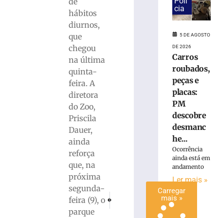
Polí
»
de
cia
hábitos
diurnos,
Defesa
que
5 DE AGOSTO
Civil
chegou
DE 2026
do
Carros
estado
na última
roubados,
alerta
quinta-
para
peças e
feira. A
possíveis
placas:
diretora
temporais
PM
do Zoo,
5
descobre
Priscila
de
desmanc
agosto
Dauer,
de
he...
ainda
2026
Ocorrência
Ler
reforça
ainda está em
mais
que, na
andamento
»
próxima
Ler mais »
segunda-
Carregar
PRÓXIMO
ANTERIOR
mais »
feira (9), o
Suspeito por duplo homicídio é detido pela po
Carro colide em barranco e capota,
parque