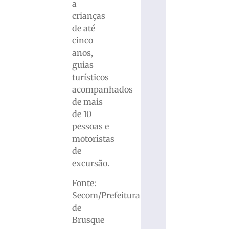
a
crianças
de até
cinco
anos,
guias
turísticos
acompanhados
de mais
de 10
pessoas e
motoristas
de
excursão.
Fonte:
Secom/Prefeitura
de
Brusque