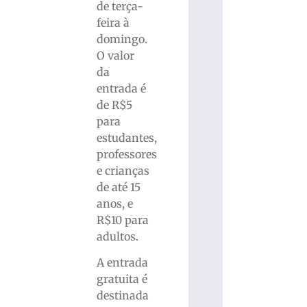
de terça-
feira à
domingo.
O valor
da
entrada é
de R$5
para
estudantes,
professores
e crianças
de até 15
anos, e
R$10 para
adultos.
A entrada
gratuita é
destinada