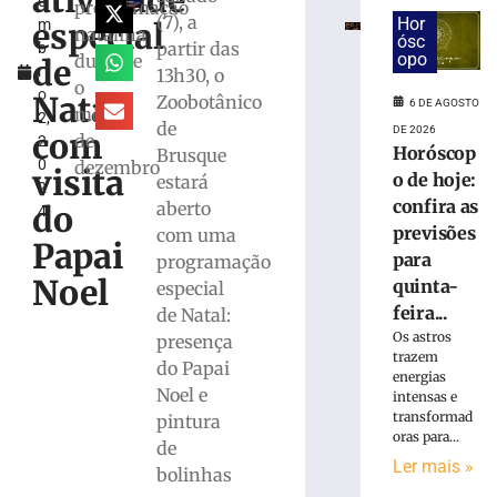
atividade
e
confira
programação
(7), a
Hor
especial
m
as
natalina
ósc
partir das
b
previsões
opo
durante
de
r
13h30, o
para
o
o
quinta-
Natal
Zoobotânico
6 DE AGOSTO
mês
2,
feira
de
DE 2026
com
de
2
(06/08)
Horóscop
Brusque
0
dezembro
visita
6
o de hoje:
estará
2
de
confira as
aberto
agosto
do
4
de
previsões
com uma
2026
Papai
para
programação
Ler
Noel
quinta-
especial
mais
feira...
de Natal:
»
Os astros
presença
trazem
do Papai
energias
Brusque
Noel e
intensas e
lança
transformad
pintura
pacote
oras para...
de
de
Ler mais »
mais
bolinhas