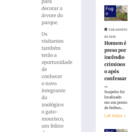
de
para
R$
decorar a
Fog
100
o
árvore do
milhões
parque.
com
5 DE AGOSTO
obras,
Os
nova
DE 2026
visitantes
Homem é
UBS,
também
Beira
preso por
terão a
Rio
incêndio
e
oportunidade
criminos
projeto
de
o após
de
conhecer
confessar
Cidade
o novo
...
Inteligente
integrante
Suspeito foi
5
do
localizado
de
em um ponto
agosto
zoológico:
de
de ônibus...
o gato-
2026
Ler mais »
Ler
mourisco,
mais
um felino