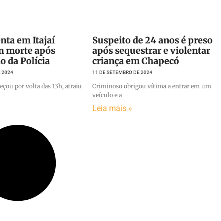
nta em Itajaí
Suspeito de 24 anos é preso
m morte após
após sequestrar e violentar
o da Polícia
criança em Chapecó
 2024
11 DE SETEMBRO DE 2024
eçou por volta das 13h, atraiu
Criminoso obrigou vítima a entrar em um
veículo e a
Leia mais »