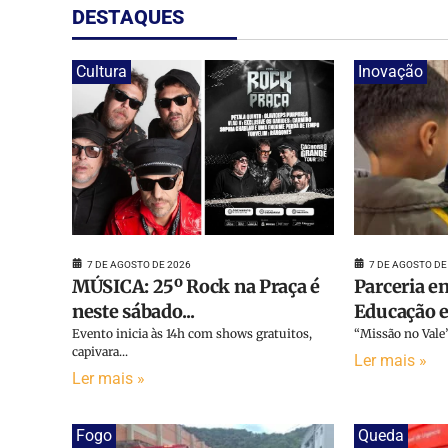
DESTAQUES
Cultura
Inovação
7 DE AGOSTO DE
7 DE AGOSTO DE 2026
Parceria en
MÚSICA: 25º Rock na Praça é
Educação e 
neste sábado...
“Missão no Vale”
Evento inicia às 14h com shows gratuitos,
capivara...
Ler mais »
Ler mais »
Fogo
Queda