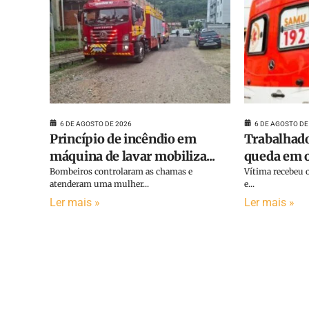
6 DE AGOSTO DE 2026
6 DE AGOSTO DE
Princípio de incêndio em
Trabalhado
máquina de lavar mobiliza...
queda em o
Bombeiros controlaram as chamas e
Vítima recebeu o
atenderam uma mulher...
e...
Ler mais »
Ler mais »