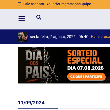
Fale conosco
Anuncie
Programação
Equipe
STF suspe
Polícia Fe
sexta-feira, 7 agosto, 2026 | 06:38
11/09/2024