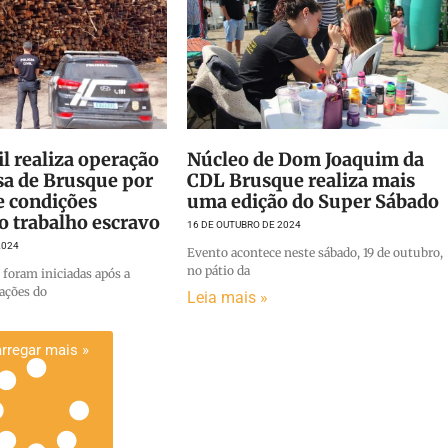
il realiza operação
Núcleo de Dom Joaquim da
a de Brusque por
CDL Brusque realiza mais
e condições
uma edição do Super Sábado
o trabalho escravo
16 DE OUTUBRO DE 2024
2024
Evento acontece neste sábado, 19 de outubro,
no pátio da
 foram iniciadas após a
mações do
Leia mais »
rregar mais »