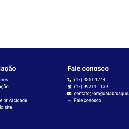
gação
Fale conosco
mos
(47) 3351-1744
ação
(47) 99211-1139
contato@araguaiabrusque
de privacidade
Fale conosco
o site