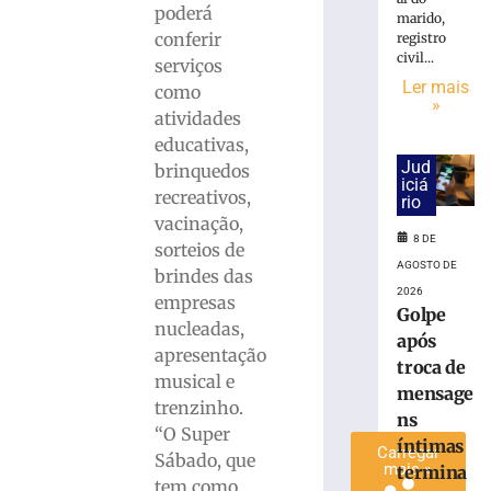
poderá
conta
marido,
conferir
registro
de
civil...
Brusque
serviços
com
Ler mais
como
»
a
atividades
38ª
educativas,
edição
Jud
brinquedos
do
iciá
recreativos,
Rodeio
rio
vacinação,
Crioulo
8 DE
Nacional
sorteios de
AGOSTO DE
brindes das
7
de
2026
empresas
agosto
Golpe
de
nucleadas,
após
2026
apresentação
Ler
troca de
musical e
mais
mensage
trenzinho.
»
ns
“O Super
íntimas
Carregar
Sábado, que
mais »
termina
tem como