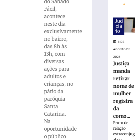
do Sábado
»
75ª
Fácil,
Pronegócio:
acontece
AmpeBr
Jud
neste dia
projeta
iciá
exclusivamente
rio
expectativas
no bairro,
positivas
8 DE
para
das 8h às
AGOSTO DE
a
13h, com
2026
rodada
diversas
Justiça
8
ações para
manda
de
adultos e
agosto
retirar
de
crianças, no
nome de
2026
pátio da
Ler
mulher
paróquia
mais
registra
Santa
»
da
Catarina.
como...
Na
Fruto de
Tradição
oportunidade
relação
gaúcha
extraconjug
o público
toma
al do