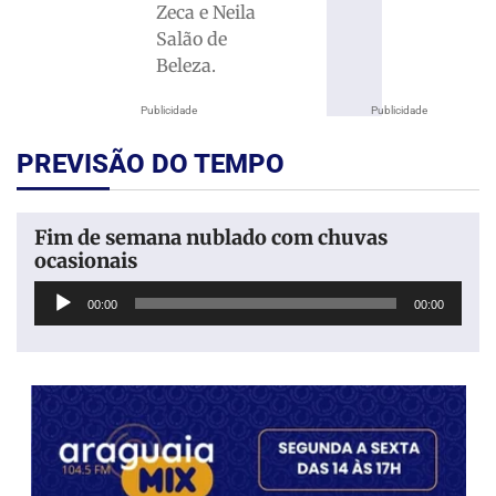
Zeca e Neila
Salão de
Beleza.
Publicidade
Publicidade
PREVISÃO DO TEMPO
Fim de semana nublado com chuvas
ocasionais
Tocador
00:00
00:00
de
áudio