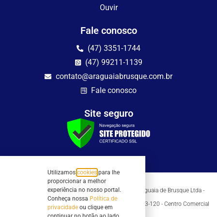
Ouvir
Fale conosco
(47) 3351-1744
(47) 99211-1139
contato@araguaiabrusque.com.br
Fale conosco
Site seguro
Utilizamos
cookies
para lhe
proporcionar a melhor
experiência no nosso portal.
Todos os direitos reservados - Sociedade Rádio Araguaia de Brusque Ltda -
CNPJ 82.983.230/0001-82
Conheça nossa
Política de
Mathilde Hoffmann, 66 - Centro II, Brusque, SC - 88353-120 - Centro Comercial
privacidade
ou clique em
Geschäftshaus - Sl 21/22
continuar no botão ao lado.