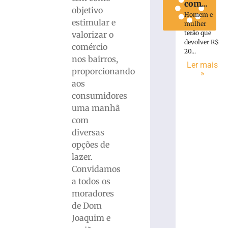
com...
objetivo
Homem e
estimular e
mulher
terão que
valorizar o
devolver R$
comércio
20...
nos bairros,
Ler mais
proporcionando
»
aos
consumidores
uma manhã
com
diversas
opções de
lazer.
Convidamos
a todos os
moradores
de Dom
Joaquim e