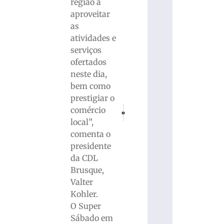
região a
aproveitar
as
atividades e
serviços
ofertados
neste dia,
bem como
prestigiar o
PRÓXIMO
ANTERIOR
comércio
Polícia Civil realiza operação em empres
Estudo aponta que passar tempo 
local”,
comenta o
presidente
da CDL
Brusque,
Valter
Kohler.
O Super
Sábado em