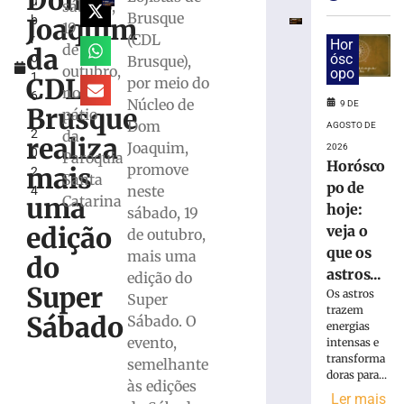
Dom
u
de
sábado,
Brusque
Joaquim
b
Mães
19
(CDL
r
da
Hor
de
da
o
ósc
Brusque),
Apae
outubro,
opo
1
de
CDL
por meio do
no
6
Brusque
Núcleo de
9 DE
Brusque
pátio
,
acontece
Dom
AGOSTO DE
2
da
na
realiza
Joaquim,
2026
0
próxima
Paróquia
Horósco
promove
mais
2
terça,
Santa
po de
neste
4
11
uma
Catarina
hoje:
sábado, 19
de
edição
veja o
agosto
de outubro,
que os
mais uma
8
do
de
astros...
edição do
agosto
Super
Os astros
de
Super
2026
trazem
Sábado
Sábado. O
energias
Ler
evento,
intensas e
mais
transforma
semelhante
»
doras para...
às edições
Ler mais