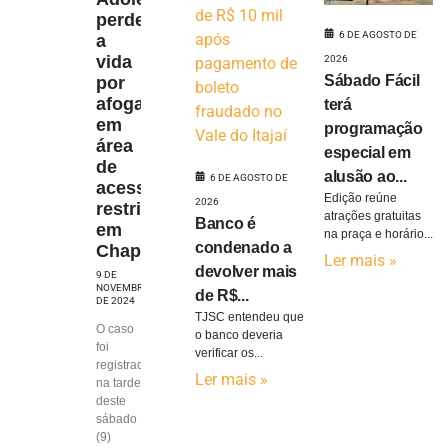
perde
6 DE AGOSTO DE
a
vida
2026
Sábado Fácil
por
afogamento
terá
em
programação
área
especial em
de
alusão ao...
6 DE AGOSTO DE
acesso
Edição reúne
2026
restrito
atrações gratuitas
Banco é
em
na praça e horário...
condenado a
Chapecó
Ler mais »
devolver mais
9 DE
NOVEMBRO
de R$...
DE 2024
TJSC entendeu que
O caso
o banco deveria
foi
verificar os...
registrado
Ler mais »
na tarde
deste
sábado
(9)