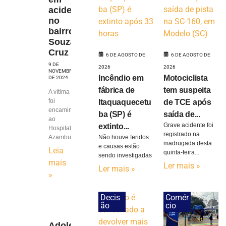
acidente
no
bairro
Souza
Cruz
6 DE AGOSTO DE
6 DE AGOSTO DE
9 DE
2026
2026
NOVEMBRO
Incêndio em
Motociclista
DE 2024
fábrica de
tem suspeita
A vítima
foi
Itaquaquecetu
de TCE após
encaminhada
ba (SP) é
saída de...
ao
Grave acidente foi
extinto...
Hospital
registrado na
Azambuja
Não houve feridos
madrugada desta
e causas estão
Leia
quinta-feira...
sendo investigadas
mais
Ler mais »
Ler mais »
»
Decis
Comér
ão
cio
Adolescente