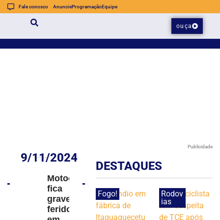
Fale conosco
Anuncie
Programação
Equipe
ouça
Publicidade
9/11/2024
DESTAQUES
Motociclista
fica
Fogo!
Rodov
gravemente
ias
ferido
em