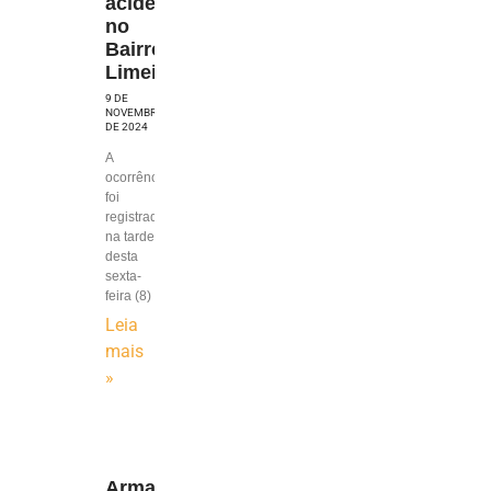
acidente
no
Bairro
Limeira
9 DE
NOVEMBRO
DE 2024
A
ocorrência
foi
registrada
na tarde
desta
sexta-
feira (8)
Leia
mais
»
Armado,