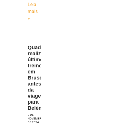
Leia
mais
»
Quadricolor
realiza
último
treino
em
Brusque,
antes
da
viagem
para
Belém
9 DE
NOVEMBRO
DE 2024