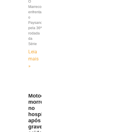
O
Marreco
enfrenta
o
Paysandu
pela 36ª
rodada
da
Série
Leia
mais
»
Motociclista
morre
no
hospital
após
grave