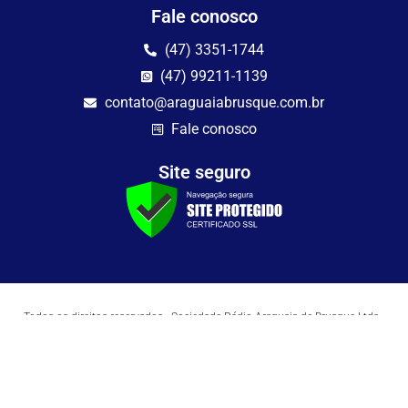
Fale conosco
(47) 3351-1744
(47) 99211-1139
contato@araguaiabrusque.com.br
Fale conosco
Site seguro
Todos os direitos reservados - Sociedade Rádio Araguaia de Brusque Ltda -
CNPJ 82.983.230/0001-82
Mathilde Hoffmann, 66 - Centro II, Brusque, SC - 88353-120 - Centro Comercial
Geschäftshaus - Sl 21/22
Copyright © 2026 | Rádio Araguaia