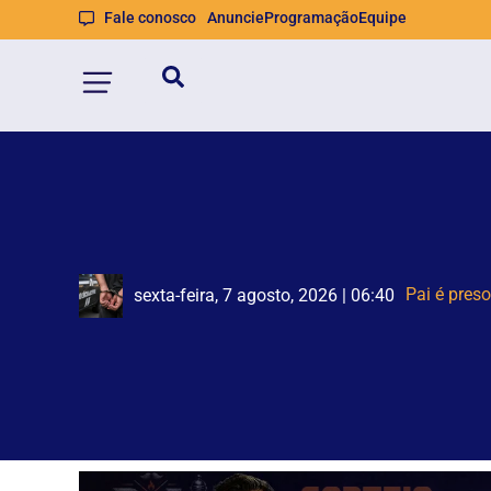
Fale conosco
Anuncie
Programação
Equipe
STF su
Polícia Fe
sexta-feira, 7 agosto, 2026 | 06:40
sexta-feira, 7 agosto, 2026 | 06:38