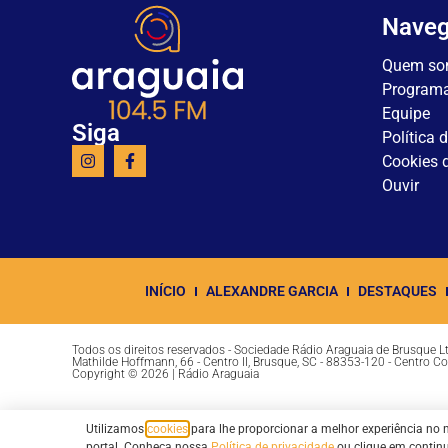
Nave
Quem so
Program
Equipe
Siga
Política 
Cookies d
Ouvir
INÍCIO
ALEXANDRE GARCIA
DESTAQUES
Todos os direitos reservados - Sociedade Rádio Araguaia de Brusque 
Mathilde Hoffmann, 66 - Centro II, Brusque, SC - 88353-120 - Centro C
Copyright © 2026 | Rádio Araguaia
Utilizamos
cookies
para lhe proporcionar a melhor experiência no 
portal. Conheça nossa
Política de privacidade
ou clique em contin