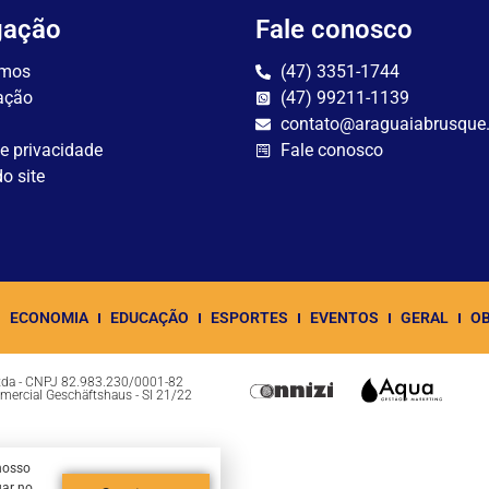
gação
Fale conosco
mos
(47) 3351-1744
ação
(47) 99211-1139
contato@araguaiabrusque
de privacidade
Fale conosco
o site
ECONOMIA
EDUCAÇÃO
ESPORTES
EVENTOS
GERAL
OB
Ltda - CNPJ 82.983.230/0001-82
omercial Geschäftshaus - Sl 21/22
nosso
uar no