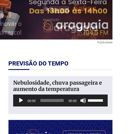
Publicidade
PREVISÃO DO TEMPO
Nebulosidade, chuva passageira e
aumento da temperatura
Tocador
Use
00:00
00:00
de
as
áudio
setas
para
cima
ou