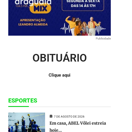
para
baixo
para
aumentar
ou
diminuir
o
Publicidade
volume.
OBITUÁRIO
Clique aqui
ESPORTES
7 DE AGOSTO DE 2026
Em casa, ABEL Vôlei estreia
hoje...