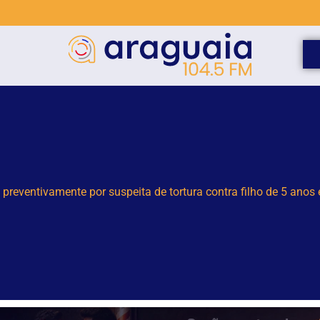
deral indicia 16 pessoas por queda de avião da Voepass