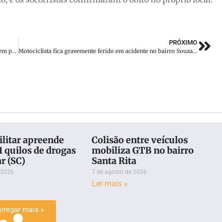
PRÓXIMO
Quadricolor realiza último treino em Brusque, antes da viagem para Belém
Motociclista fica gravemente ferido em acidente no bairro Souza Cruz
ilitar apreende
Colisão entre veículos
1 quilos de drogas
mobiliza GTB no bairro
r (SC)
Santa Rita
 2026
7 de agosto de 2026
Ler mais »
rregar mais »