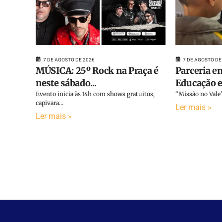
7 DE AGOSTO DE
7 DE AGOSTO DE 2026
Parceria en
MÚSICA: 25º Rock na Praça é
Educação e 
neste sábado...
“Missão no Vale”
Evento inicia às 14h com shows gratuitos,
capivara...
Ler mais »
Ler mais »