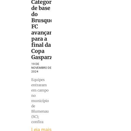
Categorias
de base
do
Brusque
FC
avançam
para a
final da
Copa
Gasparzinho
19 DE
NOVEMBRO DE
2024
Equipes
entraram
em campo
no
município
de
Blumenau
(SC);
confira
Leia mais