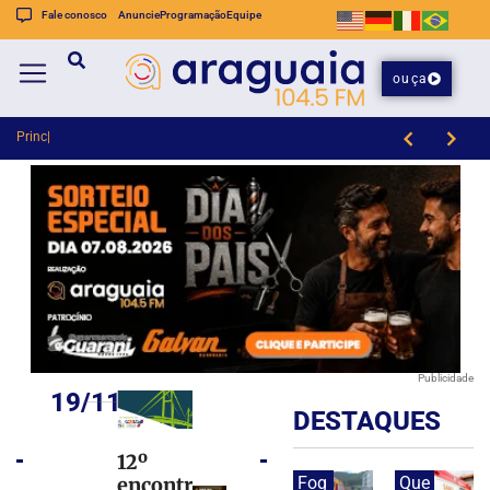
Fale conosco
Anuncie
Programação
Equipe
ouça
Princípio de incênd
Trabalhador terceirizado sofre queda em obra no Centro Administrativo da Havan em Brusque
Publicidade
19/11/2024
DESTAQUES
12º
encontro
Fog
Que