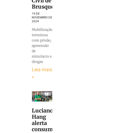
Civil de
Brusque
19 DE
NOVEMBRO DE
2024
Mobilização
terminou
com prisão,
apreensão
de
simulacro e
drogas
Leia mais
»
Luciano
Hang
alerta
consumidores