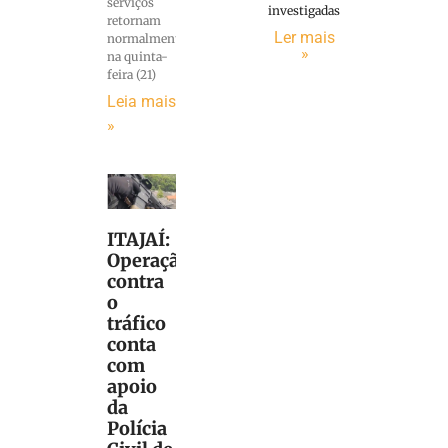
serviços
investigadas
retornam
Ler mais
normalmente
»
na quinta-
feira (21)
Leia mais
»
ITAJAÍ:
Operação
contra
o
tráfico
conta
com
apoio
da
Polícia