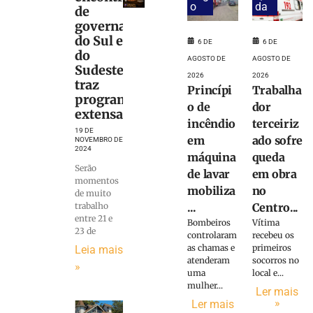
o
da
de
governadores
do Sul e
6 DE
6 DE
do
AGOSTO DE
AGOSTO DE
Sudeste
2026
2026
traz
Princípi
Trabalha
programação
o de
dor
extensa
incêndio
terceiriz
19 DE
em
ado sofre
NOVEMBRO DE
2024
máquina
queda
Serão
de lavar
em obra
momentos
mobiliza
no
de muito
trabalho
...
Centro...
entre 21 e
Bombeiros
Vítima
23 de
controlaram
recebeu os
as chamas e
primeiros
Leia mais
atenderam
socorros no
»
uma
local e...
mulher...
Ler mais
»
Ler mais