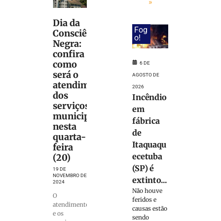
»
Dia da
Fog
Consciência
o!
Negra:
confira
como
6 DE
será o
AGOSTO DE
atendimento
2026
dos
Incêndio
serviços
em
municipais
fábrica
nesta
de
quarta-
Itaquaqu
feira
ecetuba
(20)
(SP) é
19 DE
NOVEMBRO DE
extinto...
2024
Não houve
O
feridos e
atendimento
causas estão
e os
sendo