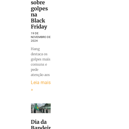
sobre
golpes
na
Black
Friday
19 DE
NOVEMBRO DE
2024
Hang
destaca os
golpes mais
comuns e
pede
atenção aos
Leia mais
»
Dia da
Bandeira: