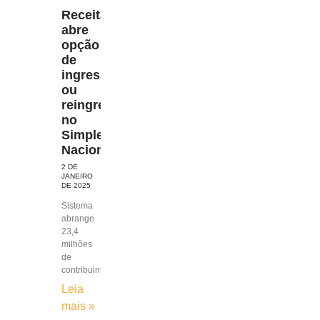
Receita
abre
opção
de
ingresso
ou
reingresso
no
Simples
Nacional
2 DE
JANEIRO
DE 2025
Sistema
abrange
23,4
milhões
de
contribuintes
Leia
mais »