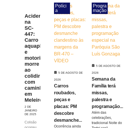
Políci
Progra
a
mação
Acidente
na
SC-
447:
Carro
aquaplana
e
motorista
morre
5 DE AGOSTO DE
ao
5 DE AGOSTO DE
2026
colidir
Semana da
2026
com
Carros
Família terá
caminhão
roubados,
missas,
em
peças e
palestra e
Meleiro
placas: PM
programação...
2 DE
JANEIRO
Além das
descobre
DE 2025
celebrações,
desmanche...
Colisão
tradicional Noite do
Ocorrência ainda
ocorreu