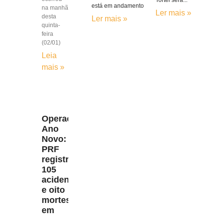
Tortei será...
está em andamento
na manhã
Ler mais »
desta
Ler mais »
quinta-
feira
(02/01)
Leia
mais »
Operação
Ano
Novo:
PRF
registra
105
acidentes
e oito
mortes
em