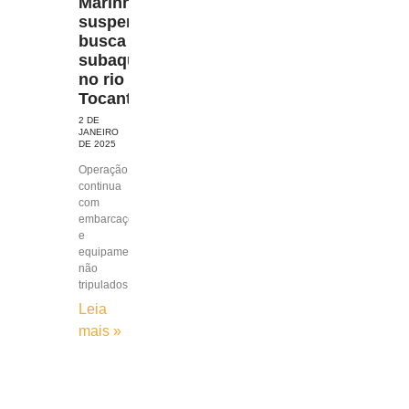
Marinha
suspende
busca
subaquática
no rio
Tocantins
2 DE
JANEIRO
DE 2025
Operação
continua
com
embarcações
e
equipamentos
não
tripulados
Leia
mais »