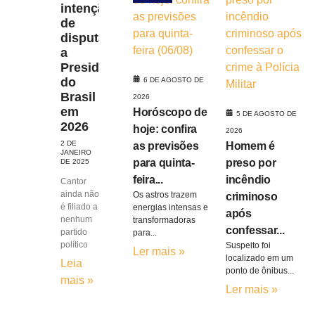
intenção
de
disputar
a
Presidência
do
6 DE AGOSTO DE
Brasil
2026
em
Horóscopo de
5 DE AGOSTO DE
2026
hoje: confira
2026
2 DE
as previsões
Homem é
JANEIRO
para quinta-
preso por
DE 2025
feira...
incêndio
Cantor
ainda não
Os astros trazem
criminoso
é filiado a
energias intensas e
após
nenhum
transformadoras
confessar...
partido
para...
político
Suspeito foi
Ler mais »
localizado em um
Leia
ponto de ônibus...
mais »
Ler mais »