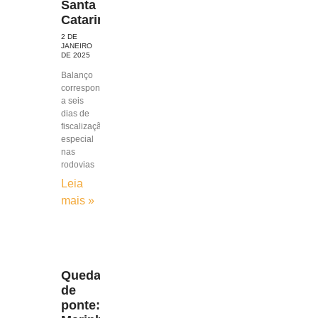
Santa
Catarina
2 DE
JANEIRO
DE 2025
Balanço
corresponde
a seis
dias de
fiscalização
especial
nas
rodovias
Leia
mais »
Queda
de
ponte: