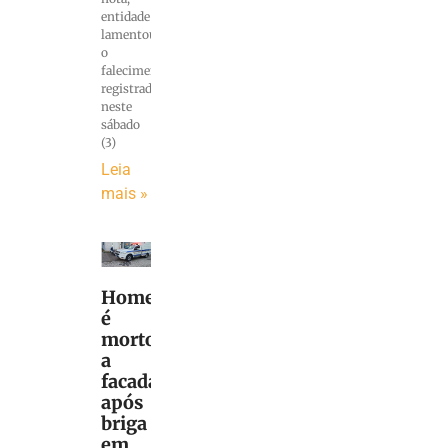
entidade
lamentou
o
falecimento
registrado
neste
sábado
(3)
Leia
mais »
Homem
é
morto
a
facadas
após
briga
em