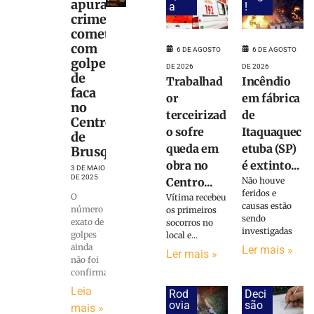
apura
a
!
crime
cometido
com
6 DE AGOSTO
6 DE AGOSTO
golpe
DE 2026
DE 2026
de
Trabalhad
Incêndio
faca
or
em fábrica
no
terceirizad
de
Centro
o sofre
Itaquaquec
de
queda em
etuba (SP)
Brusque
obra no
é extinto...
3 DE MAIO
DE 2025
Centro...
Não houve
feridos e
O
Vítima recebeu
causas estão
número
os primeiros
sendo
exato de
socorros no
investigadas
golpes
local e...
ainda
Ler mais »
Ler mais »
não foi
confirmado
Leia
Rod
Deci
ovia
são
mais »