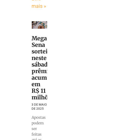
mais »
Mega-
Sena
sorteia
neste
sábado
prêmio
acumulado
em
R$ 11
milhões
3 DE MAIO
DE 2025
Apostas
podem
ser
feitas
até as