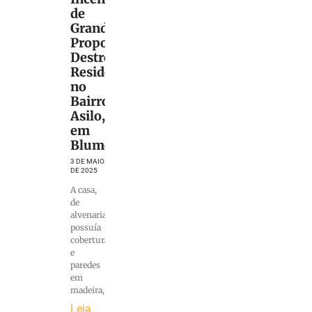
de
Grandes
Proporções
Destrói
Residência
no
Bairro
Asilo,
em
Blumenau
3 DE MAIO
DE 2025
A casa,
de
alvenaria,
possuía
cobertura
e
paredes
em
madeira,
Leia