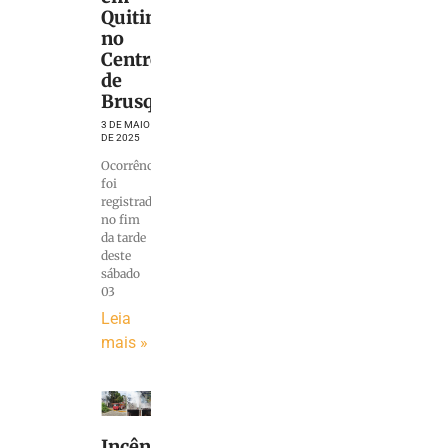
Quitinete
no
Centro
de
Brusque
3 DE MAIO
DE 2025
Ocorrência
foi
registrada
no fim
da tarde
deste
sábado
03
Leia
mais »
Incêndio