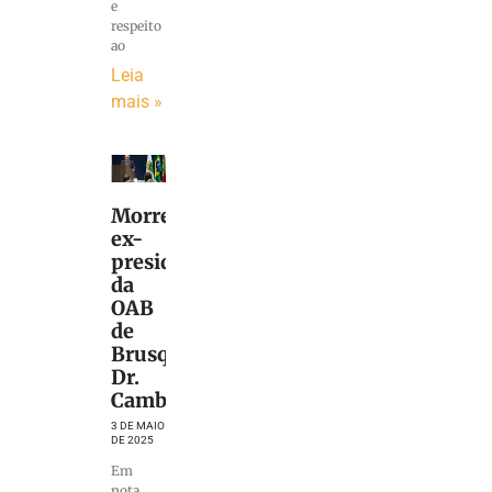
e
respeito
ao
Leia
mais »
Morre
ex-
presidente
da
OAB
de
Brusque,
Dr.
Cambises
3 DE MAIO
DE 2025
Em
nota,