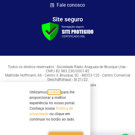
Fale conosco
Site seguro
Todos os direitos reservados - Sociedade Rádio Araguaia de Brusque Ltda -
CNPJ 82.983.230/0001-82
Mathilde Hoffmann, 66 - Centro II, Brusque, SC - 88353-120 - Centro Comercial
Geschäftshaus - Sl 21/22
Copyright © 2026 | Rádio Araguaia
Utilizamos
cookies
para lhe
proporcionar a melhor
experiência no nosso portal.
Conheça nossa
Política de
privacidade
ou clique em
continuar no botão ao lado.