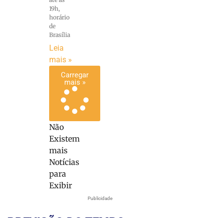
19h,
horário
de
Brasília
Leia
mais »
Carregar
mais »
Não
Existem
mais
Notícias
para
Exibir
Publicidade