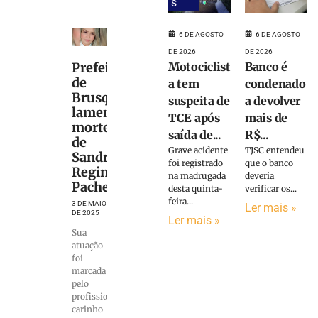
s
6 DE AGOSTO
6 DE AGOSTO
DE 2026
DE 2026
Motociclist
Banco é
Prefeitura
de
a tem
condenado
Brusque
suspeita de
a devolver
lamenta
TCE após
mais de
morte
saída de...
R$...
de
Grave acidente
TJSC entendeu
Sandra
foi registrado
que o banco
Regina
na madrugada
deveria
Pacheco
desta quinta-
verificar os...
feira...
3 DE MAIO
Ler mais »
DE 2025
Ler mais »
Sua
atuação
foi
marcada
pelo
profissionalismo,
carinho