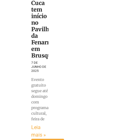
Cuca
tem
início
no
Pavilhão
da
Fenarreco,
em
Brusque
7 DE
JUNHO DE
2025
Evento
gratuito
segue até
domingo
com
programação
cultural,
feira de
Leia
mais »