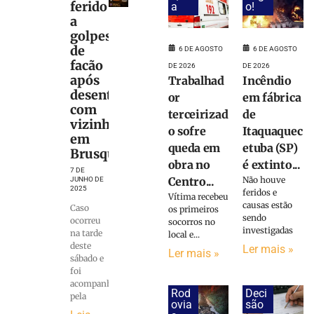
ferido
a
o!
a
golpes
de
6 DE AGOSTO
6 DE AGOSTO
facão
DE 2026
DE 2026
após
Trabalhad
Incêndio
desentendimento
or
em fábrica
com
terceirizad
de
vizinho
o sofre
Itaquaquec
em
queda em
etuba (SP)
Brusque
obra no
é extinto...
7 DE
Centro...
Não houve
JUNHO DE
2025
feridos e
Vítima recebeu
causas estão
Caso
os primeiros
sendo
ocorreu
socorros no
investigadas
na tarde
local e...
deste
Ler mais »
Ler mais »
sábado e
foi
acompanhado
Rod
Deci
pela
ovia
são