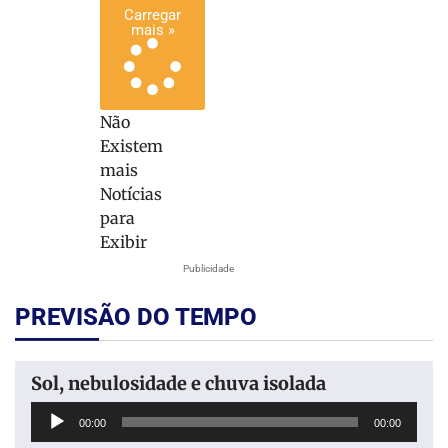
Carregar
mais »
Não
Existem
mais
Notícias
para
Exibir
Publicidade
PREVISÃO DO TEMPO
Sol, nebulosidade e chuva isolada
Tocador
00:00
00:00
de