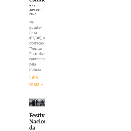
7 DE
JUNHO DE
2025
Na
quinta-
feira
(05/06), a
operação
“Veritas
Pecuniae”,
coordenada
pela
Polícia
Leia
mais »
Festival
Nacional
da