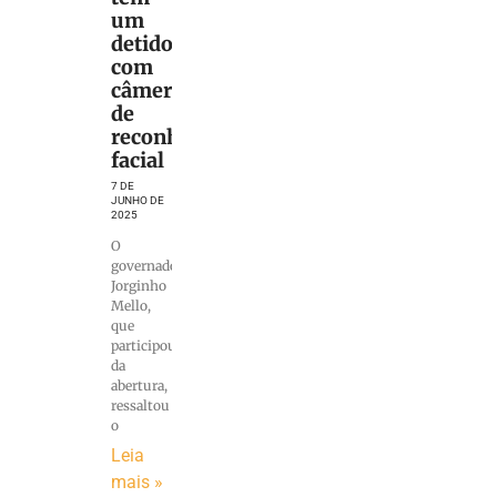
um
detido
com
câmeras
de
reconhecimento
facial
7 DE
JUNHO DE
2025
O
governador
Jorginho
Mello,
que
participou
da
abertura,
ressaltou
o
Leia
mais »