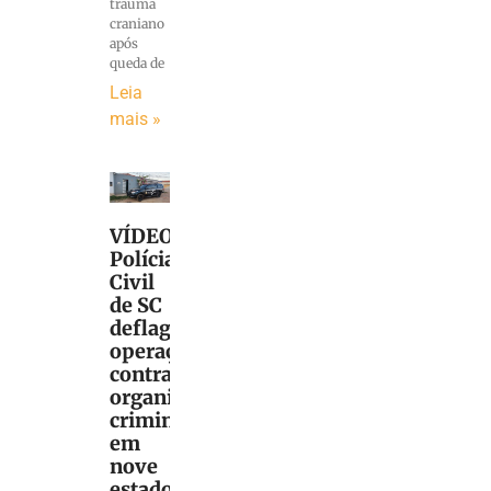
trauma
craniano
após
queda de
Leia
mais »
VÍDEO:
Polícia
Civil
de SC
deflagra
operação
contra
organização
criminosa
em
nove
estados