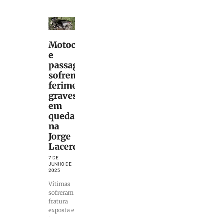
Motociclista
e
passageira
sofrem
ferimentos
graves
em
queda
na
Jorge
Lacerda
7 DE
JUNHO DE
2025
Vítimas
sofreram
fratura
exposta e