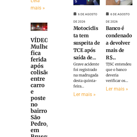
Leia
s
mais »
6 DE AGOSTO
6 DE AGOSTO
DE 2026
DE 2026
Motociclis
Banco é
ta tem
condenado
VÍDEO:
suspeita de
a devolver
Mulher
TCE após
mais de
fica
saída de...
R$...
ferida
Grave acidente
TJSC entendeu
após
foi registrado
que o banco
colisão
na madrugada
deveria
entre
desta quinta-
verificar os...
carro
feira...
Ler mais »
e
Ler mais »
poste
no
bairro
São
Pedro,
em
Brusque