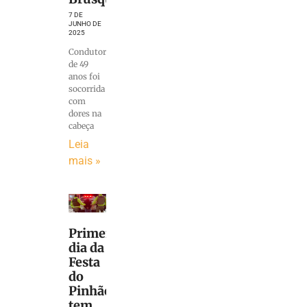
7 DE
JUNHO DE
2025
Condutora
de 49
anos foi
socorrida
com
dores na
cabeça
Leia
mais »
Primeiro
dia da
Festa
do
Pinhão
tem