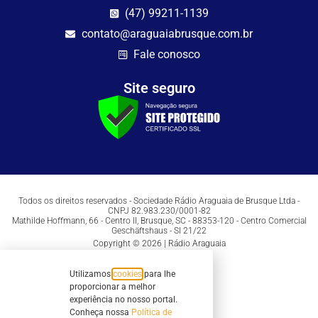
(47) 99211-1139
contato@araguaiabrusque.com.br
Fale conosco
Site seguro
Todos os direitos reservados - Sociedade Rádio Araguaia de Brusque Ltda -
CNPJ 82.983.230/0001-82
Mathilde Hoffmann, 66 - Centro II, Brusque, SC - 88353-120 - Centro Comercial
Geschäftshaus - Sl 21/22
Copyright © 2026 | Rádio Araguaia
Utilizamos
cookies
para lhe
proporcionar a melhor
experiência no nosso portal.
Conheça nossa
Política de