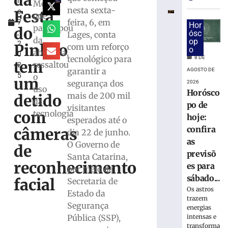
da
h
com
Mello,
nesta sexta-
Festa
o
quase
que
feira, 6, em
7
15
Hor
participou
do
,
ósc
Lages, conta
Kg
da
op
2
de
Pinhão
com um reforço
o
abertura,
0
maconha
tecnológico para
8 DE
tem
ressaltou
2
em
garantir a
AGOSTO DE
5
o
Blumenau
um
segurança dos
2026
(SC)
uso
Horósco
mais de 200 mil
detido
da
8
po de
visitantes
de
com
tecnologia
hoje:
agosto
esperados até o
de
confira
câmeras
dia 22 de junho.
2026
as
Ler
O Governo de
de
previsõ
mais
Santa Catarina,
reconhecimento
es para
»
por meio da
sábado...
facial
Secretaria de
Os astros
Estado da
Presa
trazem
Segurança
por
energias
tráfico
intensas e
Pública (SSP),
transforma