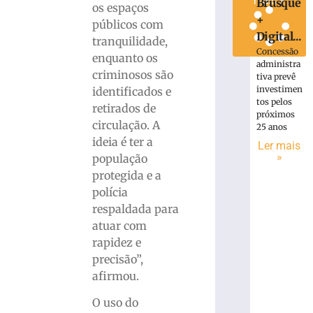
mais »
Brusque
os espaços
+
públicos com
Digital...
tranquilidade,
Concessão
enquanto os
administra
criminosos são
tiva prevê
investimen
identificados e
tos pelos
retirados de
próximos
circulação. A
25 anos
ideia é ter a
Ler mais
»
população
protegida e a
polícia
respaldada para
atuar com
rapidez e
precisão”,
afirmou.
O uso do