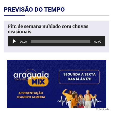
PREVISÃO DO TEMPO
Fim de semana nublado com chuvas
ocasionais
Tocador
00:00
00:00
de
áudio
Publicidade