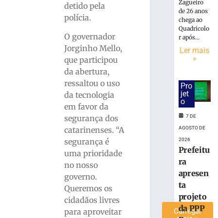
Zagueiro
detido pela
Polícia
de 26 anos
polícia.
Civil
chega ao
realiza
Quadricolo
O governador
r após...
ação
Jorginho Mello,
contra
Ler mais
»
o
que participou
tráfico
da abertura,
de
ressaltou o uso
Pro
drogas
jet
da tecnologia
no
o
em favor da
Bairro
segurança dos
7 DE
Azambuja
catarinenses. “A
AGOSTO DE
8
de
segurança é
2026
agosto
Prefeitu
uma prioridade
de
ra
2026
no nosso
Ler
apresen
governo.
mais
ta
Queremos os
»
projeto
cidadãos livres
da PPP
para aproveitar
Carregar