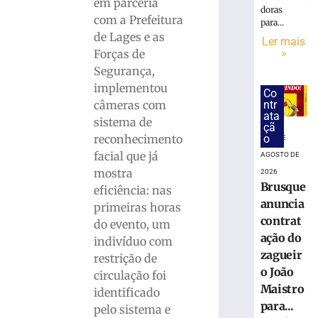
há
em parceria
doras
pouco
com a Prefeitura
para...
mais
de Lages e as
Ler mais
de
»
Forças de
30
Segurança,
dias,
implementou
jovem
Co
volta
ntr
câmeras com
ata
a
sistema de
çã
ser
o
reconhecimento
7 DE
detida
facial que já
AGOSTO DE
em
mostra
2026
Brusque
Brusque
eficiência: nas
8
anuncia
primeiras horas
de
agosto
contrat
do evento, um
de
ação do
2026
indivíduo com
zagueir
Ler
restrição de
o João
mais
circulação foi
Maistro
»
identificado
para...
pelo sistema e