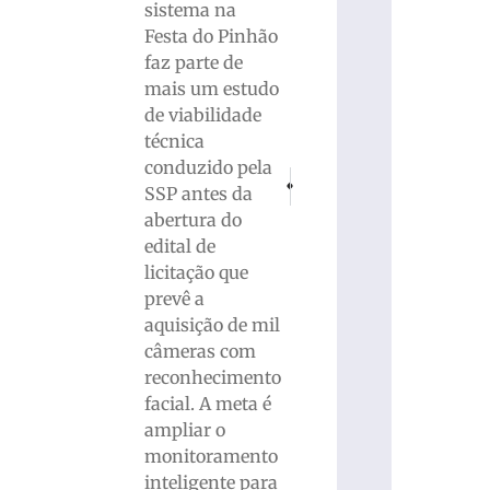
sistema na
Festa do Pinhão
faz parte de
mais um estudo
de viabilidade
técnica
conduzido pela
PRÓXIMO
ANTERIOR
SSP antes da
VÍDEO: Mulher fica ferida após colisã
Motociclista e passageira so
abertura do
edital de
licitação que
prevê a
aquisição de mil
câmeras com
reconhecimento
facial. A meta é
ampliar o
monitoramento
inteligente para