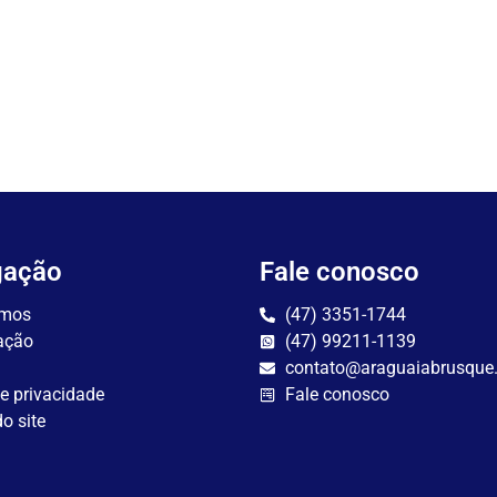
gação
Fale conosco
mos
(47) 3351-1744
ação
(47) 99211-1139
contato@araguaiabrusque
de privacidade
Fale conosco
o site