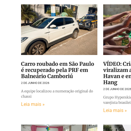
Carro roubado em São Paulo
VÍDEO: Cr
é recuperado pela PRF em
viralizam
Balneário Camboriú
Havan e e
Hang
2 DE JUNHO DE 2026
2 DE JUNHO DE 202
A equipe localizou a numeração original do
chassi
Grupo Hyperski
varejista brasile
Leia mais »
Leia mais »