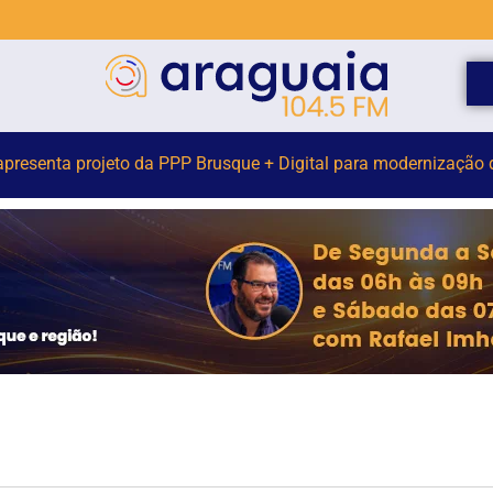
venida Arno Carlos Gracher terá interdição nesta sexta-feira (7