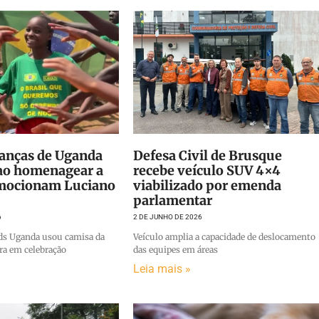
ianças de Uganda
Defesa Civil de Brusque
 ao homenagear a
recebe veículo SUV 4×4
mocionam Luciano
viabilizado por emenda
parlamentar
6
2 DE JUNHO DE 2026
ds Uganda usou camisa da
Veículo amplia a capacidade de deslocamento
ira em celebração
das equipes em áreas
Leia mais »