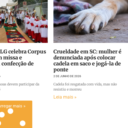
SLG celebra Corpus
Crueldade em SC: mulher é
m missa e
denunciada após colocar
l confecção de
cadela em saco e jogá-la de
ponte
6
2 DE JUNHO DE 2026
soas devem participar da
Cadela foi resgatada com vida, mas não
5
resistiu e morreu
Leia mais »
rregar mais »