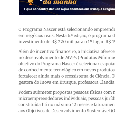
O Programa Nascer está selecionando empreende
em negócios reais. Nesta 6.ª edição, o programa
investimento de R$ 220 mil para o 1.º lugar, R$ 15
Além do incentivo financeiro, a iniciativa oferec
no desenvolvimento de MVPs (Produtos Mínimos Vi
objetivo do Programa Nascer é selecionar e apoi
de conhecimento tecnológico em novos produtos, 
fortalecer ainda mais o ecossistema de Ciência, T
gestora do Inova em Brusque, professora Claudia
Podem submeter propostas pessoas físicas com ma
microempreendedores individuais; pessoas jurídi
constituída há no máximo 12 meses e faturamento
aos Objetivos de Desenvolvimento Sustentável (O