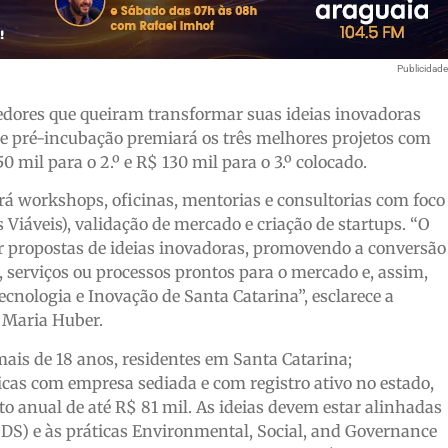
Publicidad
dores que queiram transformar suas ideias inovadoras
 de pré-incubação premiará os três melhores projetos com
0 mil para o 2.º e R$ 130 mil para o 3.º colocado.
erá workshops, oficinas, mentorias e consultorias com foco
áveis), validação de mercado e criação de startups. “O
ar propostas de ideias inovadoras, promovendo a conversão
serviços ou processos prontos para o mercado e, assim,
ecnologia e Inovação de Santa Catarina”, esclarece a
 Maria Huber.
is de 18 anos, residentes em Santa Catarina;
cas com empresa sediada e com registro ativo no estado,
 anual de até R$ 81 mil. As ideias devem estar alinhadas
DS) e às práticas Environmental, Social, and Governance