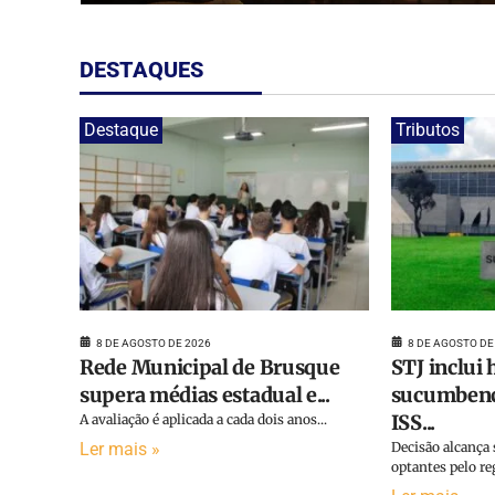
DESTAQUES
Destaque
Tributos
8 DE AGOSTO DE 2026
8 DE AGOSTO DE
Rede Municipal de Brusque
STJ inclui
supera médias estadual e...
sucumbenci
ISS...
A avaliação é aplicada a cada dois anos...
Ler mais »
Decisão alcança 
optantes pelo re