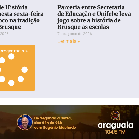
e História
Parceria entre Secretaria
esta sexta-feira
de Educação e Unifebe leva
oco na tradição
jogo sobre a história de
 Brusque
Brusque às escolas
 2026
7 de agosto de 2026
Ler mais »
rregar mais »