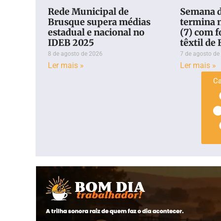
Rede Municipal de
Semana d
Brusque supera médias
termina n
estadual e nacional no
(7) com f
IDEB 2025
têxtil de
8 de agosto de 2026
7 de agosto de
Ler mais »
Ler mais »
Ca