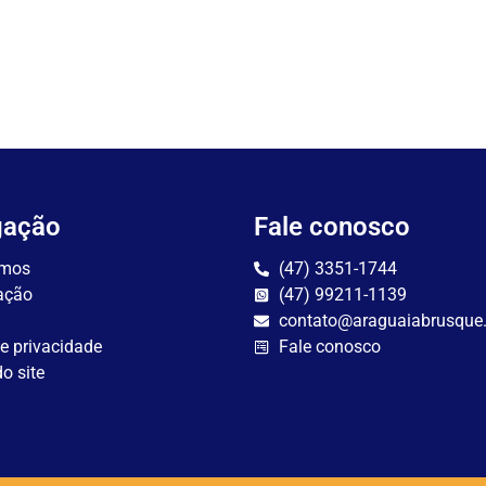
gação
Fale conosco
mos
(47) 3351-1744
ação
(47) 99211-1139
contato@araguaiabrusque
de privacidade
Fale conosco
o site