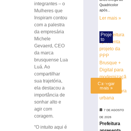
nesta
integrantes – o
Quadricolor
sexta-
Mulheres que
após...
feira
Inspiram contou
Ler mais »
(7/8)
com a palestra
7
da empresária
de
Proje
agosto
Michele
to
de
Gevaerd, CEO
2026
da marca
Ler
brusquense Lua
mais
Luá. Ao
»
compartilhar
sua trajetória,
Carregar
ela destacou a
mais »
importância de
sonhar alto e
agir com
7 DE AGOSTO
coragem.
DE 2026
Prefeitura
“O intuito aqui é
apresenta