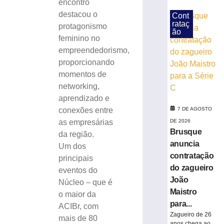
encontro
modernização
destacou o
Cont
da
rataç
protagonismo
infraestrutura
ão
feminino no
urbana
empreendedorismo,
7
de
proporcionando
agosto
momentos de
de
2026
networking,
Ler
aprendizado e
mais
conexões entre
7 DE AGOSTO
»
as empresárias
DE 2026
Brusque
da região.
anuncia
Trecho
Um dos
da
contratação
principais
Avenida
do zagueiro
eventos do
Arno
João
Núcleo – que é
Carlos
Maistro
o maior da
Gracher
para...
ACIBr, com
terá
Zagueiro de 26
mais de 80
interdição
anos chega ao