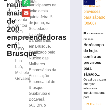
previsões
o
Empresárias
reúne
,
participantes na
para
da
2
sábado
mais
noite desta
ACIBr,
0
(08/08)
quinta-feira, 5
de
evento
2
8
de junho, na
5
contou
de
200
Sociedade
agosto
com
de
8 DE AGOSTO
Esportiva
empreendedoras
2026
palestra
DE 2026
Bandeirante,
Ler
da
em
Horóscopo
em Brusque.
mais
CEO
de hoje:
Brusque
Realizado pelo
»
da
confira as
Núcleo das
Lua
previsões
Mulheres
Luá,
Prefeitura
para
Empresárias da
Michele
apresenta
sábado...
Associação
projeto
Gevaerd
Os astros trazem
Empresarial de
da
energias
Brusque,
PPP
intensas e
Brusque
transformadoras
Guabiruba e
para...
+
Botuverá
Digital
Ler mais »
(ACIBr), o
para