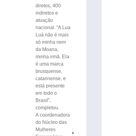
diretos, 400
indiretos e
atuação
nacional. “A Lua
Luá não é mais
só minha nem
da Moana,
minha irmã. Ela
é uma marca
brusquense,
catarinense, e
está presente
em todo o
Brasil”,
completou.
A coordenadora
do Núcleo das
Mulheres
PRÓXIMO
ANTERIOR
Caminhão da prefeitura ajuda a controlar fogo e
Festa da Integração reúne grande pú