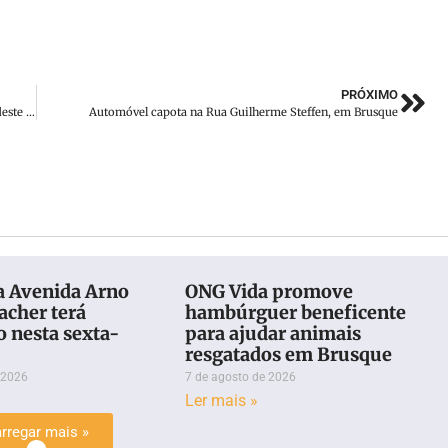
PRÓXIMO
Brasil terá 155 milhões de eleitores nas eleições municipais deste ano
Automóvel capota na Rua Guilherme Steffen, em Brusque
a Avenida Arno
ONG Vida promove
acher terá
hambúrguer beneficente
o nesta sexta-
para ajudar animais
)
resgatados em Brusque
 2026
7 de agosto de 2026
Ler mais »
rregar mais »