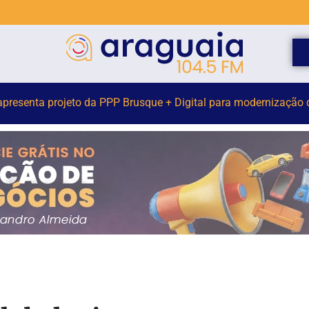
venida Arno Carlos Gracher terá interdição nesta sexta-feira (7