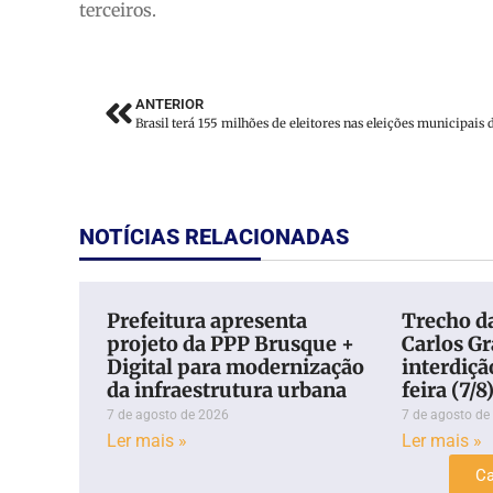
terceiros.
ANTERIOR
NOTÍCIAS RELACIONADAS
Prefeitura apresenta
Trecho d
projeto da PPP Brusque +
Carlos Gr
Digital para modernização
interdiçã
da infraestrutura urbana
feira (7/8
7 de agosto de 2026
7 de agosto de
Ler mais »
Ler mais »
Ca