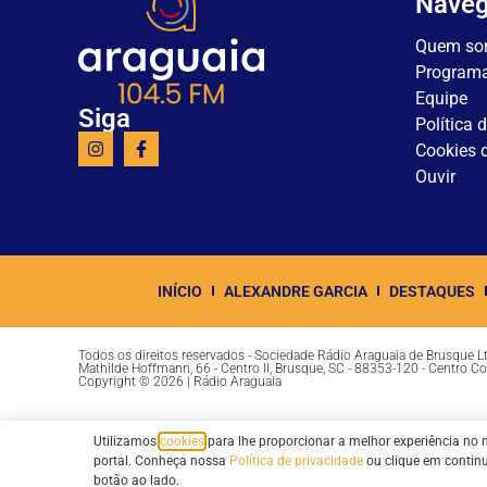
Nave
Quem so
Program
Equipe
Siga
Política 
Cookies d
Ouvir
INÍCIO
ALEXANDRE GARCIA
DESTAQUES
Todos os direitos reservados - Sociedade Rádio Araguaia de Brusque 
Mathilde Hoffmann, 66 - Centro II, Brusque, SC - 88353-120 - Centro C
Copyright © 2026 | Rádio Araguaia
Utilizamos
cookies
para lhe proporcionar a melhor experiência no 
portal. Conheça nossa
Política de privacidade
ou clique em contin
botão ao lado.