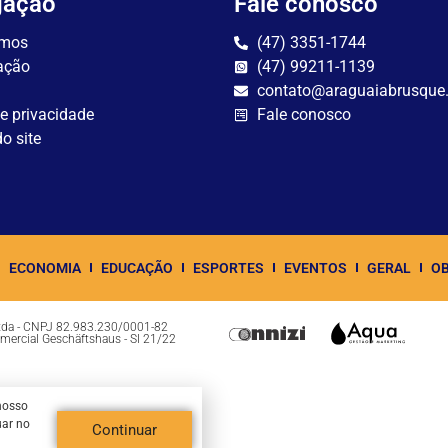
gação
Fale conosco
mos
(47) 3351-1744
ação
(47) 99211-1139
contato@araguaiabrusque
de privacidade
Fale conosco
o site
ECONOMIA
EDUCAÇÃO
ESPORTES
EVENTOS
GERAL
OB
Ltda - CNPJ 82.983.230/0001-82
omercial Geschäftshaus - Sl 21/22
nosso
uar no
Continuar