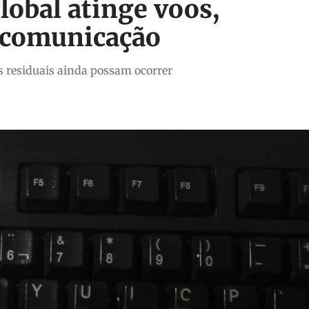
lobal atinge voos,
e comunicação
s residuais ainda possam ocorrer