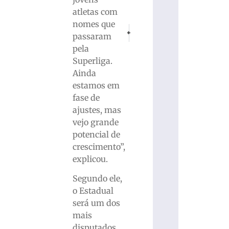
atletas com
nomes que
PRÓXIMO
ANTERIOR
passaram
Mulher morre baleada durante confrater
3º Encontro da agricultura fami
pela
Superliga.
Ainda
estamos em
fase de
ajustes, mas
vejo grande
potencial de
crescimento”,
explicou.
Segundo ele,
o Estadual
será um dos
mais
disputados