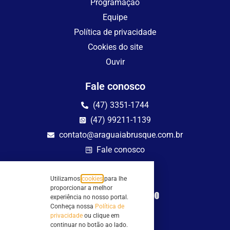
Programação
Equipe
Política de privacidade
Cookies do site
Ouvir
Fale conosco
(47) 3351-1744
(47) 99211-1139
contato@araguaiabrusque.com.br
Fale conosco
Site seguro
Utilizamos
cookies
para lhe
proporcionar a melhor
experiência no nosso portal.
Conheça nossa
Política de
privacidade
ou clique em
continuar no botão ao lado.