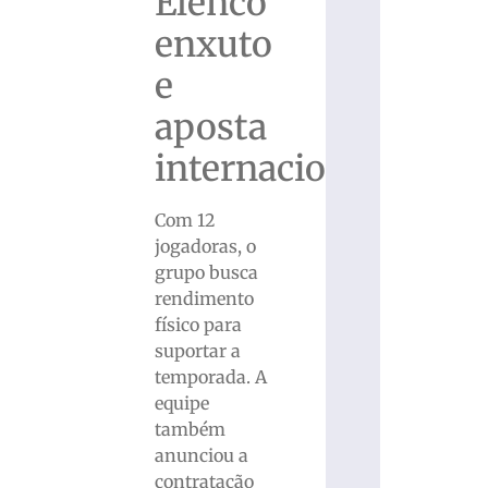
Elenco
enxuto
e
aposta
internacional
Com 12
jogadoras, o
grupo busca
rendimento
físico para
suportar a
temporada. A
equipe
também
anunciou a
contratação