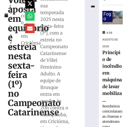
Vôlei
s
das
às
sua
aposta
t
competições
20h,
temporada
o
durante
Fog
contra
em
1
o
2025 nesta
Copa
o
,
Feminina
equilíbrio
sexta-feira
Mampituba,
2
em
(1º), com a
6 DE
e
em
0
2027
estreia no
AGOSTO DE
2
Criciúma
estreia
6
Campeonato
2026
5
de
Princípi
Catarinense
agosto
nesta
de
o de
de Vôlei
2026
sexta-
incêndio
Feminino
Ler
feira
em
Adulto. A
mais
máquina
equipe de
»
(1º)
de lavar
Brusque
no
mobiliza
entra em
Maiores
...
Campeonato
quadra às
campeões,
Bombeiros
20h contra o
Cruzeiro
Catarinense
controlaram
Mampituba,
e
as chamas e
Grêmio
em Criciúma,
atenderam
uma