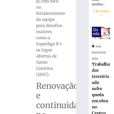
vão
já com foco
mulher...
às
no
quartas
Ler mais
fortalecimento
»
da
da equipe
Copa
para desafios
do
Qu
maiores
Brasil
eda
como a
6
de
Superliga B e
agosto
6 DE
os Jogos
de
AGOSTO DE
2026
Abertos de
Ler
2026
Santa
Trabalha
mais
Catarina
dor
»
(JASC).
terceiriz
ado
Renovação
Bruscão
sofre
trabalha
e
queda
de
em obra
olho
continuidade
no
no
próximo
Centro...