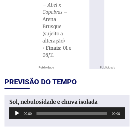
–
Abel x
Copabras
–
Arena
Brusque
(sujeito a
alteração)
•
Finais:
01 e
08/11
Publicidade
Publicidade
PREVISÃO DO TEMPO
Sol, nebulosidade e chuva isolada
Tocador
00:00
00:00
de
áudio