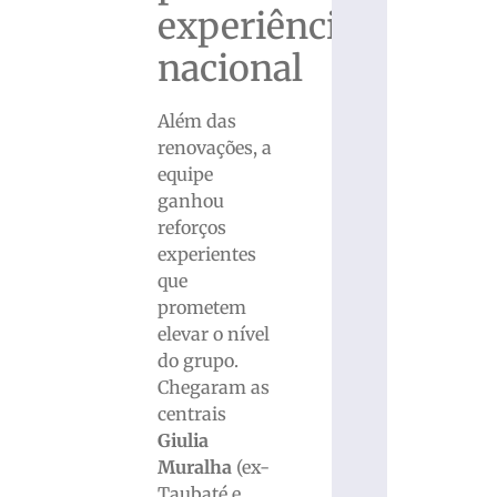
experiência
nacional
Além das
renovações, a
equipe
ganhou
reforços
experientes
que
prometem
elevar o nível
do grupo.
Chegaram as
centrais
Giulia
Muralha
(ex-
Taubaté e