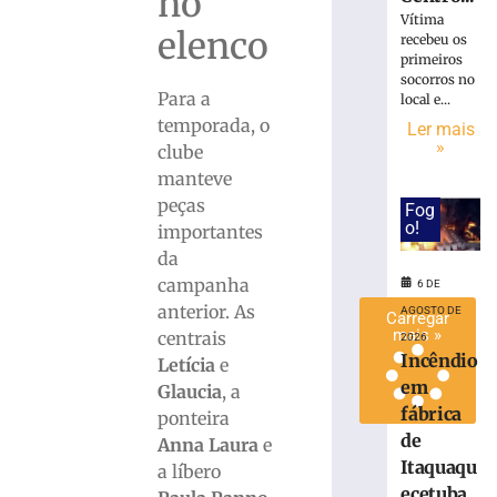
no
adversário
Vítima
elenco
do
recebeu os
primeiros
Brasileiro
socorros no
Série
Para a
local e...
C
temporada, o
Ler mais
5
»
clube
de
agosto
manteve
de
peças
2026
Fog
o!
Ler
importantes
mais
da
»
campanha
6 DE
anterior. As
AGOSTO DE
Carregar
mais »
centrais
2026
Incêndio
Letícia
e
em
Glaucia
, a
fábrica
ponteira
de
Anna Laura
e
Itaquaqu
a líbero
ecetuba