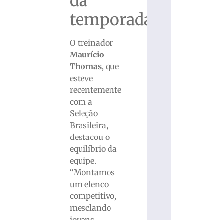
da
temporada
O treinador
Maurício
Thomas
, que
esteve
recentemente
com a
Seleção
Brasileira,
destacou o
equilíbrio da
equipe.
“Montamos
um elenco
competitivo,
mesclando
jovens