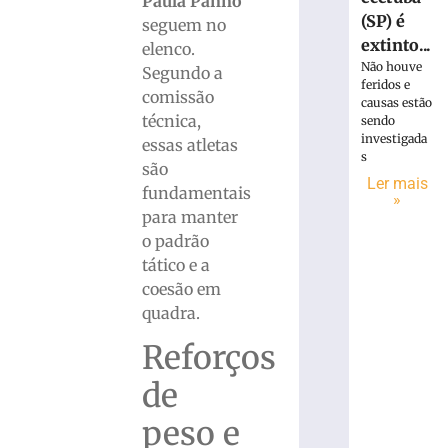
Paula Panno
(SP) é
seguem no
extinto...
elenco.
Não houve
Segundo a
feridos e
comissão
causas estão
técnica,
sendo
investigada
essas atletas
s
são
Ler mais
fundamentais
»
para manter
o padrão
tático e a
coesão em
quadra.
Reforços
de
peso e