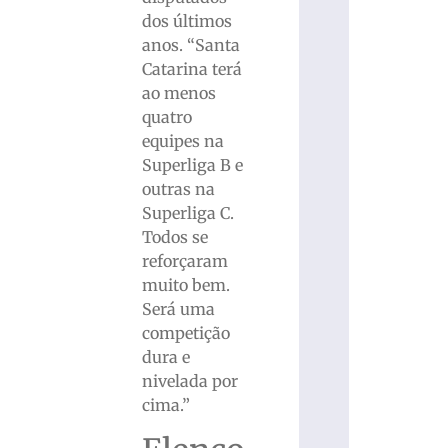
dos últimos
anos. “Santa
Catarina terá
ao menos
quatro
equipes na
Superliga B e
outras na
Superliga C.
Todos se
reforçaram
muito bem.
Será uma
competição
dura e
nivelada por
cima.”