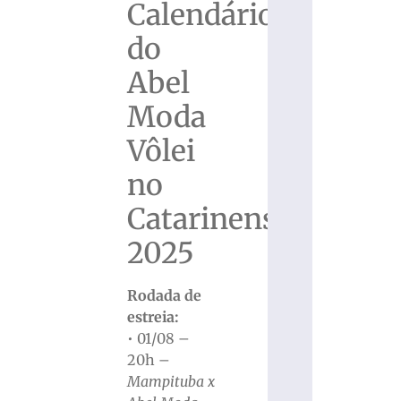
Calendário
do
Abel
Moda
Vôlei
no
Catarinense
2025
Rodada de
estreia:
• 01/08 –
20h –
Mampituba x