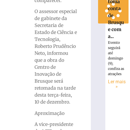
comparecer.
mais »
toma
conta
O assessor especial
de
de gabinete da
Brusqu
Secretaria de
e com
Estado de Ciência e
a...
Tecnologia,
Evento
Roberto Prudêncio
seguirá
Neto, informou
até
domingo
que a obra do
(9);
Centro de
confira as
Inovação de
atrações
Brusque será
Ler mais
»
retomada na tarde
desta terça-feira,
10 de dezembro.
Aproximação
A vice-presidente