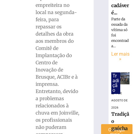
altera
empreiteira no
cadáver
o
local na segunda-
é...
trânsito
feira, para
Parte da
com
ossada da
repassar os
interdição
vítima só
detalhes da obra
foi
parcial
aos membros do
encontrad
de
a...
Comitê de
rua
Ler mais
no
Implantação do
»
Centro
Centro de
de
Inovação de
Brusque
Tr
Brusque, ACIBr e à
adi
7
imprensa.
çã
de
o
agosto
Entretanto, devido
7 DE
de
a problemas
2026
AGOSTO DE
relacionados à
Ler
2026
chuva em Joinville,
mais
Tradiçã
os profissionais
»
o
não puderam
gaúcha
Carregar