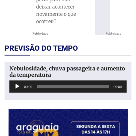
deixar acontecer
novamente o que
ocorreu”.
Publicidade
Publicidade
PREVISÃO DO TEMPO
Nebulosidade, chuva passageira e aumento
da temperatura
Tocador
00:00
00:00
de
áudio