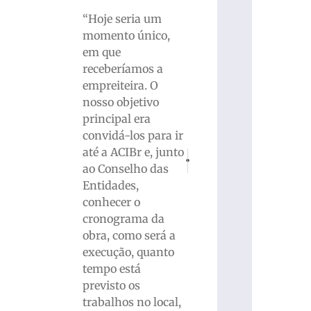
“Hoje seria um
momento único,
em que
receberíamos a
empreiteira. O
nosso objetivo
principal era
convidá-los para ir
até a ACIBr e, junto
PRÓXIMO
ANTERIOR
ao Conselho das
Atrações de Natal: “Dois duendes pr
Audiência Pública discute n
Entidades,
conhecer o
cronograma da
obra, como será a
execução, quanto
tempo está
previsto os
trabalhos no local,