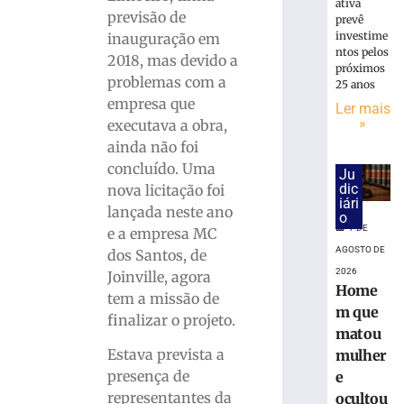
Livre
ativa
previsão de
Schlosser
prevê
investime
terá
inauguração em
ntos pelos
horário
2018, mas devido a
próximos
especial
problemas com a
25 anos
neste
empresa que
Ler mais
sábado
»
executava a obra,
(8),
ainda não foi
em
concluído. Uma
Brusque
Ju
dic
nova licitação foi
7
iári
de
lançada neste ano
o
agosto
7 DE
e a empresa MC
de
2026
AGOSTO DE
dos Santos, de
Ler
2026
Joinville, agora
mais
Home
tem a missão de
»
m que
finalizar o projeto.
matou
Estava prevista a
mulher
Rock
presença de
e
na
representantes da
ocultou
Praça