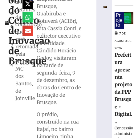
obras
e
conta
os
Brusque,
do
m
de
detalhes
Guabiruba e
b
Brusque
Pr
da
Centro
r
oje
Botuverá (ACIBr),
com
construção
to
o
a
de
Rita Cassia Conti, e
que
1
38ª
7 DE
o diretor executivo
Inovação
será
1,
edição
AGOSTO DE
da entidade,
2
retomada
do
de
2026
Cândido Horácio
0
Rodeio
pela
Prefeit
Godoy, visitaram
Brusque
2
Crioulo
empresa
ura
na tarde de
4
Nacional
MC
aprese
segunda-feira, 9
7
dos
nta
de
de dezembro, as
Santos,
agosto
projeto
obras do Centro de
de
de
da PPP
2026
Inovação de
Joinville
Brusqu
Ler
Brusque.
e +
mais
Digital.
O prédio,
»
..
construído na rua
Concessão
Itajaí, no bairro
Feira
administr
Limoeiro, tinha