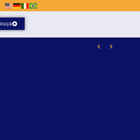
ouça
au