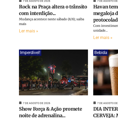
7 DE AGOSTO DE
7 DE AGOSTO DE 2026
Havan tem 
Rock na Praça altera o trânsito
megaloja d
com interdição...
protocolado
Mudança acontece neste sábado (8/8); saiba
mais
Com investiment
unidade...
Ler mais »
Ler mais »
Imperdível!
Bebida
7 DE AGOSTO DE
7 DE AGOSTO DE 2026
DIA INTE
Show Força & Ação promete
CERVEJA: M
noite de adrenalina...