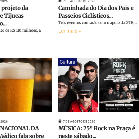
 2026
7 DE AGOSTO DE 2026
projeto da
Caminhada do Dia dos Pais e
e Tijucas
Passeios Ciclísticos...
...
Três eventos contarão com o apoio da GTB;...
o de R$ 110 milhões, a
Ler mais »
Cultura
 2026
7 DE AGOSTO DE 2026
RNACIONAL DA
MÚSICA: 25º Rock na Praça é
édico fala sobre
neste sábado...