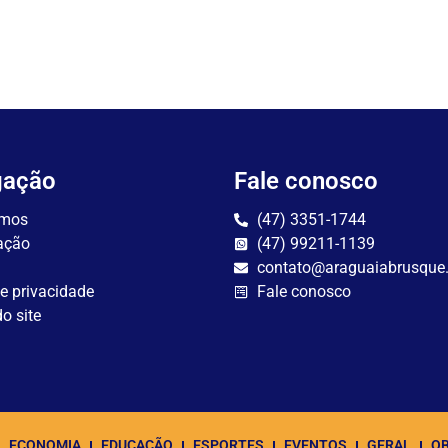
gação
Fale conosco
mos
(47) 3351-1744
ação
(47) 99211-1139
contato@araguaiabrusque
de privacidade
Fale conosco
o site
ECONOMIA
EDUCAÇÃO
ESPORTES
EVENTOS
GERAL
OB