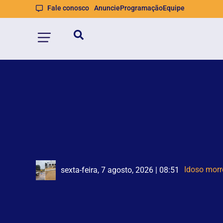
Fale conosco
Anuncie
Programação
Equipe
Mulher te
Jovem de 1
sexta-feira, 7 agosto, 2026 | 08:48