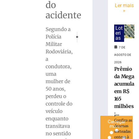
do
após
Ler mais
»
bater
acidente
na
traseira
Lot
Segundo a
de
eri
PRÓXIMO
ANTERIOR
Polícia
ônibus
as
Começa neste final de semana a Operação
Polícia Civil de Brusque recuper
Militar
durante
7 DE
desembarque
Rodoviária,
AGOSTO DE
de
a
2026
passageira
condutora,
Prêmio
7
uma
da Mega
de
mulher de
agosto
acumula
de
50 anos,
2026
em R$
perdeu o
Ler
165
controle do
mais
milhões
veículo
»
;...
enquanto
Confira as
Carregar
transitava
dezenas
mais »
sorteadas
no sentido
ontem à