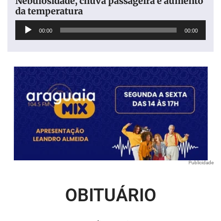
Nebulosidade, chuva passageira e aumento
da temperatura
Tocador
00:00
00:00
de
áudio
Publicidade
OBITUÁRIO