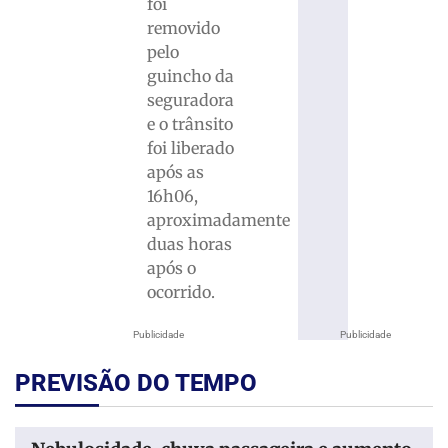
foi
removido
pelo
guincho da
seguradora
e o trânsito
foi liberado
após as
16h06,
aproximadamente
duas horas
após o
ocorrido.
Publicidade
Publicidade
PREVISÃO DO TEMPO