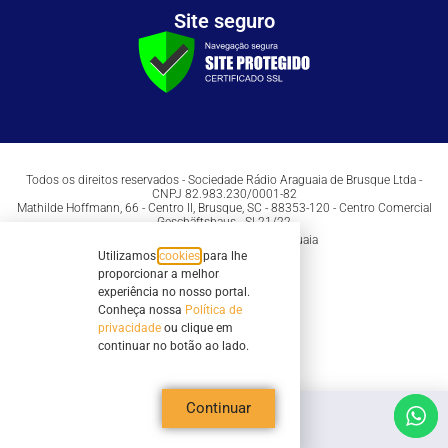
Site seguro
Todos os direitos reservados - Sociedade Rádio Araguaia de Brusque Ltda -
CNPJ 82.983.230/0001-82
Mathilde Hoffmann, 66 - Centro II, Brusque, SC - 88353-120 - Centro Comercial
Geschäftshaus - Sl 21/22
Copyright © 2026 | Rádio Araguaia
Utilizamos
cookies
para lhe
proporcionar a melhor
experiência no nosso portal.
Conheça nossa
Política de
privacidade
ou clique em
continuar no botão ao lado.
Continuar