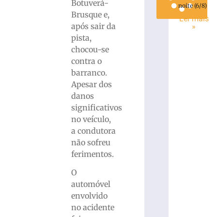
Botuverá-
noite (6/8)
Brusque e,
Ler mais
após sair da
»
pista,
chocou-se
contra o
barranco.
Apesar dos
danos
significativos
no veículo,
a condutora
não sofreu
ferimentos.
O
automóvel
envolvido
no acidente