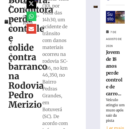
Botuverá:
u
fica
tarde
(10), por
Condutora
b
parcialmente
desta
volta das
r
submerso
Su
quinta-
perde
o
sto
14h30, um
em
feira
1
área
controle
acidente de
(10/10)
0
de
7 DE
trânsito
e
,
mangue
AGOSTO DE
com danos
2
na
colide
2026
materiais
0
SC-
Jovem
ocorreu na
contra
2
401
de 18
rodovia SC-
4
7
barranco
anos
486, no km
de
agosto
perde
na
46,350, no
de
control
2026
Bairro
Rodovia
e de
Ler
Pedras
Pedro
carro...
mais
Grandes,
Veículo
»
Merizio
em
atingiu um
Botuverá
muro após
sair da
(SC). De
PF
pista
prende
acordo com
Ler mais