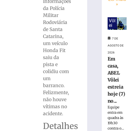
mulher
informações
»
suspeita
da Polícia
de
Militar
tráfico
Vôl
Rodoviária
de
ei
de Santa
pessoas
Catarina,
para
7 DE
exploração
um veículo
AGOSTO DE
sexual
Honda Fit
2026
em
saiu da
Em
SC
pista e
casa,
7
colidiu com
ABEL
de
agosto
um
Vôlei
de
barranco.
2026
estreia
Felizmente,
Ler
hoje (7)
não houve
mais
no...
vítimas no
»
Equipe
entra em
acidente.
quadra às
Motociclista
Detalhes
19h30
contra o...
morre