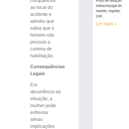
compareceu
Fruto de relação
extraconjugal do
ao local do
marido, registro
acidente e
civil...
admitiu que
Ler mais »
sabia que o
homem não
possuía a
carteira de
habilitação.
Consequências
Legais
Em
decorrência da
situação, a
mulher pode
enfrentar
sérias
implicações