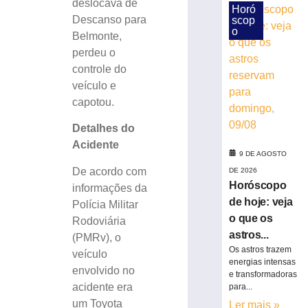
deslocava de
Horó
mobiliza
Descanso para
scop
bombeiros
o
Belmonte,
e
perdeu o
deixa
sete
controle do
adultos
veículo e
com
capotou.
sintomas
em
Detalhes do
Araquari
Acidente
9 DE AGOSTO
9
de
De acordo com
DE 2026
agosto
Horóscopo
informações da
de
2026
de hoje: veja
Polícia Militar
Ler
o que os
Rodoviária
mais
astros...
(PMRv), o
»
Os astros trazem
veículo
energias intensas
envolvido no
e transformadoras
Dupla
acidente era
para...
ameaça
um Toyota
Ler mais »