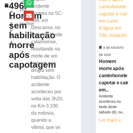
e
vítima
496:
r
acidente
cair
por
o
em
Homem
ocorreu na SC-
uma
2,
curso
496, em
sem
mulher
2
d’água
Descanso, no
0
em
habilitação
Extremo Oeste
2
São
catarinense,
morre
4
Joaquim
9 DE AGOSTO
resultando na
9
após
de
DE 2026
morte de um
agosto
Homem
capotagem
homem que
de
morre após
2026
dirigia sem
Ler
caminhonete
habilitação. O
mais
capotar e cair
acidente
»
em...
aconteceu por
Acidente
volta das 3h20,
aconteceu na
no Km 3.100
Vazamento
tarde deste
de
sábado (8), na...
da rodovia,
gás
quando a
Ler mais »
em
vítima, que se
creche