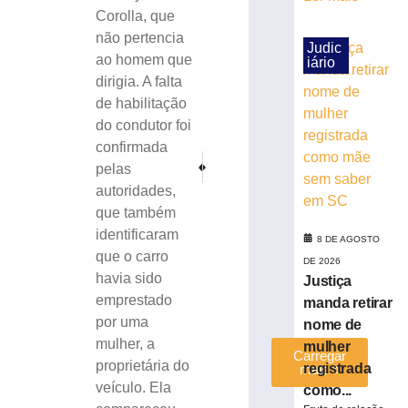
mulher
Corolla, que
e
não pertencia
exige
Judic
ao homem que
iário
transferências
dirigia. A falta
bancárias
de habilitação
após
carro
do condutor foi
apresentar
confirmada
PRÓXIMO
ANTERIOR
problemas
pelas
Enem 2024: como saber o local de provas deste d
Acidente na SC-108: Motorista perde o co
8
autoridades,
de
que também
agosto
de
identificaram
2026
8 DE AGOSTO
que o carro
Ler
DE 2026
havia sido
Justiça
mais
emprestado
manda retirar
»
por uma
nome de
mulher, a
mulher
Carregar
proprietária do
registrada
mais »
veículo. Ela
como...