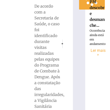
PM
De acordo
descobr
com a
e
Secretaria de
desman
Saúde, o caso
che...
foi
Ocorrência
identificado
ainda está
em
durante
PRÓXIMO
ANTERIOR
andamento
Governo de SC lança edital dos program
ATUALIZAÇÃO: BR-470 é liberad
visitas
Ler mais
realizadas
»
pelas equipes
do Programa
de Combate à
Dengue. Após
a constatação
das
irregularidades,
a Vigilância
Sanitária