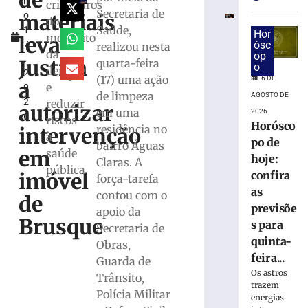
de
h
confira
criadouros
Secretaria de
materiais
o
as
do
Saúde,
1
previsões
Hor
mosquito
leva
7
ósc
realizou nesta
para
da
op
,
quinta-
Justiça
quarta-feira
o
dengue
2
feira
(17) uma ação
6 DE
a
e
0
(06/08)
de limpeza
AGOSTO DE
2
reduzir
autorizar
6
em uma
2026
6
de
riscos
Horósco
residência no
agosto
intervenção
à
de
po de
bairro Águas
2026
em
saúde
hoje:
Claras. A
Ler
pública
confira
imóvel
força-tarefa
mais
as
contou com o
»
de
previsõe
apoio da
Brusque
s para
Secretaria de
Brusque
quinta-
Obras,
lança
feira...
Guarda de
pacote
Os astros
Trânsito,
de
trazem
mais
Polícia Militar
energias