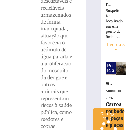
»
descartáveis e
r...
recicláveis
Suspeito
armazenados
foi
Defesa
de forma
localizado
Civil
em um
inadequada,
do
ponto de
estado
situação que
ônibus...
alerta
favorecia o
Ler mais
para
»
acúmulo de
possíveis
água parada e
temporais
a proliferação
Pol
5
do mosquito
ícia
de
agosto
da dengue e
de
outros
2026
5 DE
Ler
animais que
AGOSTO DE
mais
representam
2026
Carros
»
riscos à saúde
roubado
pública, como
Carregar
s, peças
mais »
roedores e
e placas:
cobras.