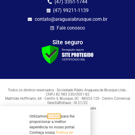
(47) 3351-1744
(47) 99211-1139
contato@araguaiabrusque.com.br
Fale conosco
Site seguro
Todos os direitos reservados - Sociedade Rádio Araguaia de Brusque Ltda -
CNPJ 82.983.230/0001-82
Mathilde Hoffmann, 66 - Centro II, Brusque, SC - 88353-120 - Centro Comercial
Geschäftshaus - Sl 21/22
Copyright © 2026 | Rádio Araguaia
Utilizamos
cookies
para lhe
proporcionar a melhor
experiência no nosso portal.
Conheça nossa
Política de