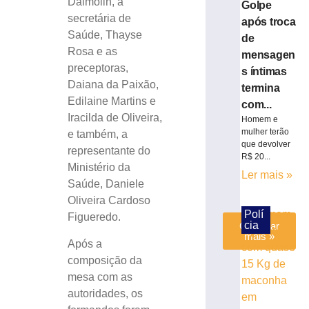
Dalmolin, a
Golpe
durante
secretária de
montagem
após troca
Saúde, Thayse
de
de
estrutura
Rosa e as
mensagen
em
preceptoras,
s íntimas
Brusque
Daiana da Paixão,
termina
4
Edilaine Martins e
com...
de
Iracilda de Oliveira,
agosto
Homem e
de
mulher terão
e também, a
2026
que devolver
representante do
Ler
R$ 20...
Ministério da
mais
Ler mais »
Saúde, Daniele
»
Oliveira Cardoso
Polí
Figueredo.
cia
Carregar
mais »
Após a
composição da
mesa com as
autoridades, os