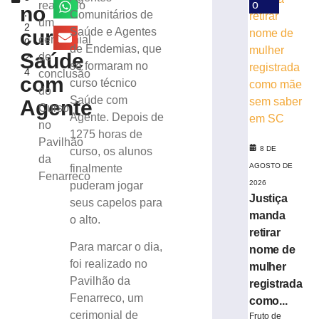
23
o
realizado
no
,
Comunitários de
casos
um
2
de
curso
Saúde e Agentes
cerimonial
0
sarampo;
de Endemias, que
Saúde
de
2
16
se formaram no
4
conclusão
não
com
curso técnico
se
do
Saúde com
Agente
vacinaram
Curso
Agente. Depois de
8
no
de
1275 horas de
Pavilhão
agosto
8 DE
curso, os alunos
de
da
2026
AGOSTO DE
finalmente
Fenarreco
Ler
2026
puderam jogar
mais
Justiça
seus capelos para
»
manda
o alto.
retirar
Para marcar o dia,
nome de
DIA
foi realizado no
mulher
INTERNACIO
Pavilhão da
registrada
DA
Fenarreco, um
CERVEJA:
como...
Médico
cerimonial de
Fruto de