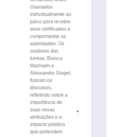
chamados
individualmente ao
palco para receber
seus certificados e
cumprimentar as
autoridades. Os
oradores das
turmas, Bianca
Machado e
Alessandro Siegel,
fizeram os
discursos,
refletindo sobre a
importância de
PRÓXIMO
ANTERIOR
suas novas
5ª edição do Mulheres que Inspiram acontece
Quem são os secretários de SC ex
atribuições e o
impacto positivo
que pretendem