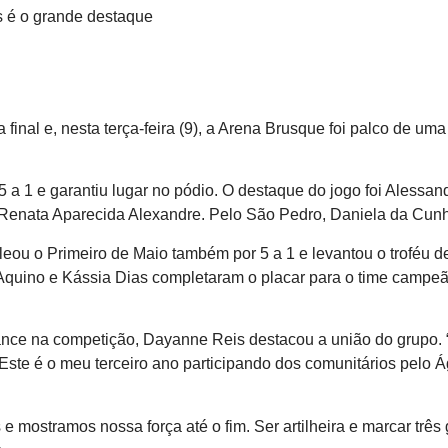
is é o grande destaque
al e, nesta terça-feira (9), a Arena Brusque foi palco de uma n
5 a 1 e garantiu lugar no pódio. O destaque do jogo foi Alessan
Renata Aparecida Alexandre. Pelo São Pedro, Daniela da Cunha
eou o Primeiro de Maio também por 5 a 1 e levantou o troféu de
a Aquino e Kássia Dias completaram o placar para o time campeã
mance na competição, Dayanne Reis destacou a união do grupo.
me. Este é o meu terceiro ano participando dos comunitários pel
 mostramos nossa força até o fim. Ser artilheira e marcar três 