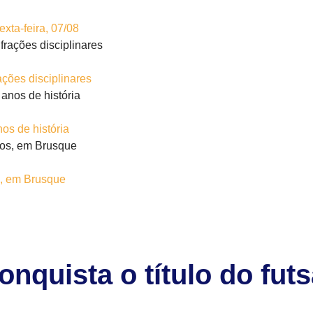
xta-feira, 07/08
ações disciplinares
os de história
s, em Brusque
onquista o título do fut