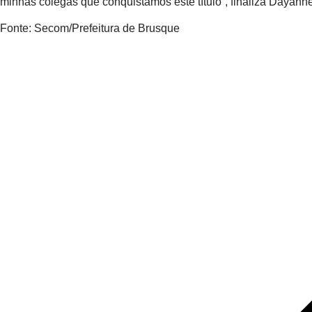
minhas colegas que conquistamos este título”, finaliza Dayanne
Fonte: Secom/Prefeitura de Brusque