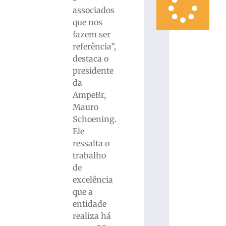
associados
que nos
fazem ser
referência”,
destaca o
presidente
da
AmpeBr,
Mauro
Schoening.
Ele
ressalta o
trabalho
de
excelência
que a
entidade
realiza há