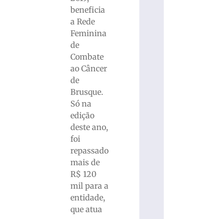
beneficia
a Rede
Feminina
de
Combate
ao Câncer
de
Brusque.
Só na
edição
deste ano,
foi
repassado
mais de
R$ 120
mil para a
entidade,
que atua