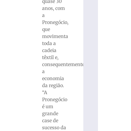
quase 30
anos, com
a
Pronegócio,
que
movimenta
toda a
cadeia
têxtil e,
consequentemente,
a
economia
da região.
“A
Pronegócio
é um
grande
case de
sucesso da