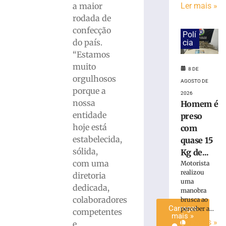
Ler mais »
a maior
conta
rodada de
de
Brusque
confecção
Polí
com
do país.
cia
a
“Estamos
38ª
muito
8 DE
edição
orgulhosos
do
AGOSTO DE
porque a
Rodeio
2026
nossa
Crioulo
Homem é
Nacional
entidade
preso
hoje está
7
com
de
estabelecida,
quase 15
agosto
de
sólida,
Kg de...
2026
com uma
Motorista
Ler
realizou
diretoria
mais
uma
dedicada,
manobra
»
colaboradores
brusca ao
Carregar
perceber a...
competentes
mais »
Ler mais »
e