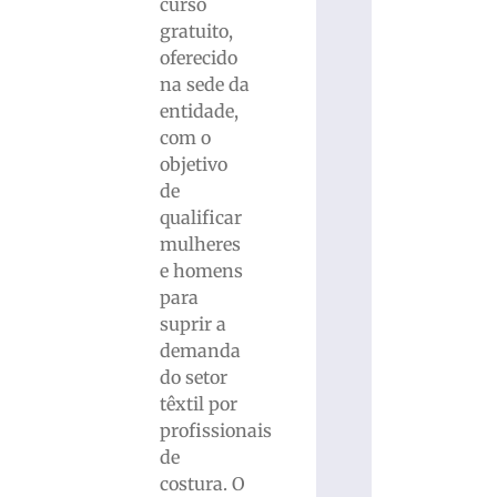
curso
gratuito,
oferecido
na sede da
entidade,
com o
objetivo
de
qualificar
mulheres
e homens
para
suprir a
demanda
do setor
têxtil por
profissionais
de
costura. O