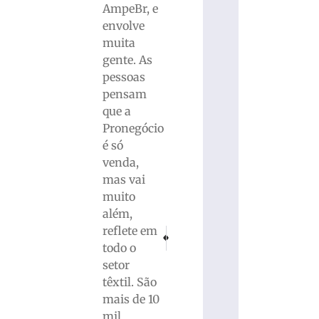
AmpeBr, e
envolve
muita
gente. As
pessoas
pensam
que a
Pronegócio
é só
venda,
mas vai
muito
além,
reflete em
PRÓXIMO
ANTERIOR
Acidente entre três veículos deixa motocicl
Havan realiza doação de 1.260 mas
todo o
setor
têxtil. São
mais de 10
mil