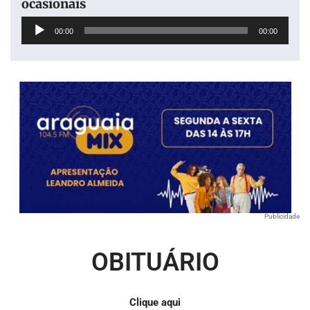
ocasionais
Tocador
00:00
00:00
de
áudio
Publicidade
OBITUÁRIO
Clique aqui