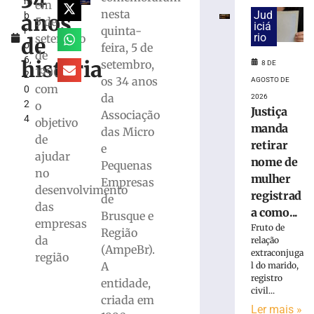
34
m
de
em
nesta
Jud
anos
b
Mães
5 de
iciá
quinta-
r
da
rio
setembro
de
o
feira, 5 de
Apae
de
6,
de
história
setembro,
8 DE
1990,
2
Brusque
os 34 anos
AGOSTO DE
com
0
acontece
da
2026
2
o
na
Justiça
Associação
4
próxima
objetivo
manda
das Micro
terça,
de
retirar
e
11
ajudar
nome de
Pequenas
de
no
mulher
agosto
Empresas
desenvolvimento
registrad
de
8
das
de
a como...
Brusque e
agosto
empresas
Fruto de
de
Região
da
2026
relação
(AmpeBr).
extraconjuga
Ler
região
A
l do marido,
mais
registro
entidade,
»
civil...
criada em
Ler mais »