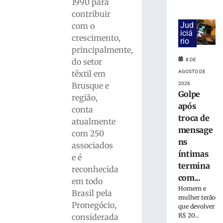
1990 para
75ª
contribuir
Pronegócio:
Jud
com o
AmpeBr
iciá
crescimento,
rio
projeta
principalmente,
expectativas
8 DE
do setor
positivas
para
AGOSTO DE
têxtil em
a
2026
Brusque e
Golpe
rodada
região,
após
8
conta
de
troca de
atualmente
agosto
mensage
de
com 250
2026
ns
associados
Ler
íntimas
e é
mais
termina
reconhecida
»
com...
em todo
Homem e
Brasil pela
mulher terão
Tradição
Pronegócio,
que devolver
gaúcha
R$ 20...
considerada
toma