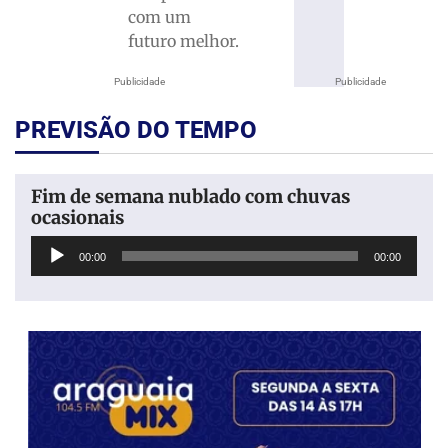
com um
futuro melhor.
Publicidade
Publicidade
PREVISÃO DO TEMPO
Fim de semana nublado com chuvas
ocasionais
Tocador
00:00
00:00
de
áudio