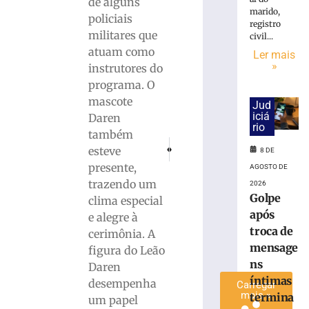
de alguns
é
marido,
policiais
registro
preso
militares que
civil...
com
atuam como
quase
Ler mais
»
instrutores do
15
Kg
programa. O
de
mascote
Jud
maconha
iciá
Daren
em
rio
também
Blumenau
PRÓXIMO
ANTERIOR
esteve
8 DE
(SC)
AmpeBr comemora 34 anos de história
Homem é preso por adulterar plac
presente,
AGOSTO DE
8
trazendo um
de
2026
agosto
Golpe
clima especial
de
após
2026
e alegre à
Ler
troca de
cerimônia. A
mais
mensage
figura do Leão
»
ns
Daren
íntimas
desempenha
Carregar
mais »
termina
um papel