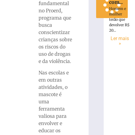
com...
fundamental
Homem e
no Proerd,
mulher
programa que
terão que
busca
devolver R$
20...
conscientizar
Ler mais
crianças sobre
»
os riscos do
uso de drogas
e da violência.
Nas escolas e
em outras
atividades, o
mascote é
uma
ferramenta
valiosa para
envolver e
educar os