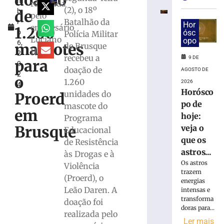
doação
m
e
realizada
(2), o 18º
de
b
exige
pelo
Batalhão da
r
transferências
Hor
empresário
1.260
o
ósc
Polícia Militar
bancárias
Luciano
opo
6,
após
mascotes
de Brusque
Hang
2
carro
recebeu a
9 DE
para
0
apresentar
doação de
AGOSTO DE
2
problemas
o
1.260
2026
4
8
Horósco
unidades do
Proerd
de
po de
agosto
mascote do
em
de
hoje:
Programa
2026
Brusque
veja o
Educacional
Ler
que os
de Resistência
mais
astros...
às Drogas e à
»
Os astros
Violência
trazem
(Proerd), o
Homem
energias
Leão Daren. A
intensas e
tropeça
transforma
doação foi
na
doras para...
calçada,
realizada pelo
Ler mais