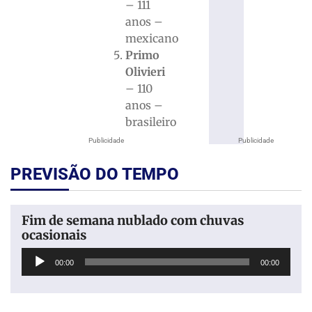
– 111
anos –
mexicano
Primo
Olivieri
– 110
anos –
brasileiro
Publicidade
Publicidade
PREVISÃO DO TEMPO
Fim de semana nublado com chuvas
ocasionais
Tocador
00:00
00:00
de
áudio