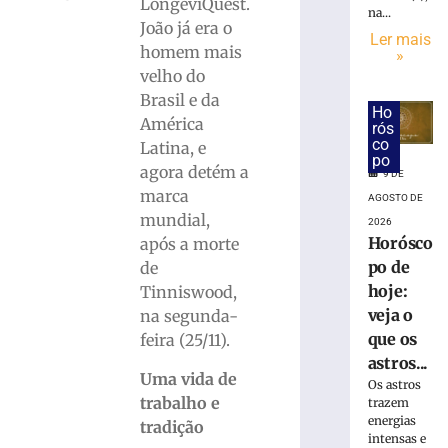
de
LongeviQuest.
na...
Brusque
João já era o
Ler mais
vira
homem mais
»
tema
velho do
de
Brasil e da
aniversário
Ho
América
e
rós
co
reforça
Latina, e
po
proximidade
agora detém a
9 DE
com
marca
AGOSTO DE
a
mundial,
2026
comunidade
Horósco
após a morte
9
po de
de
de
agosto
hoje:
Tinniswood,
de
veja o
na segunda-
2026
que os
Ler
feira (25/11).
astros...
mais
Uma vida de
Os astros
»
trabalho e
trazem
energias
tradição
intensas e
Horóscopo