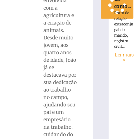
envolvida
como...
com a
Fruto de
agricultura e
relação
a criação de
extraconju
animais.
gal do
marido,
Desde muito
registro
jovem, aos
civil...
quatro anos
Ler mais
»
de idade, João
já se
destacava por
sua dedicação
ao trabalho
no campo,
ajudando seu
pai e um
empresário
na trabalho,
cuidando do