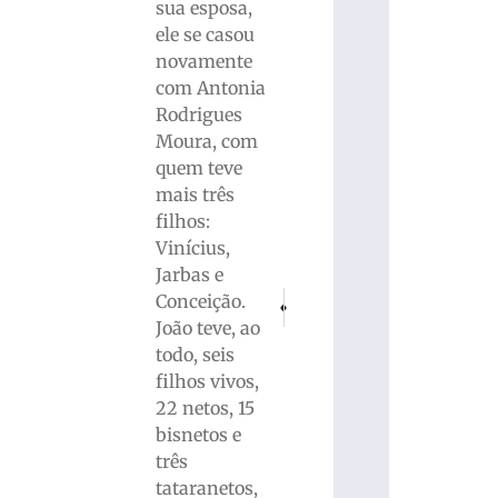
sua esposa,
ele se casou
novamente
com Antonia
Rodrigues
Moura, com
quem teve
mais três
filhos:
Vinícius,
Jarbas e
PRÓXIMO
ANTERIOR
Conceição.
Vitória inédita: Google é obrigado a bl
Homem mais velho do mundo m
João teve, ao
todo, seis
filhos vivos,
22 netos, 15
bisnetos e
três
tataranetos,