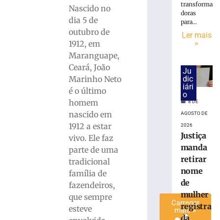
transforma
de
Nascido no
doras
hoje:
dia 5 de
para...
veja
outubro de
Ler mais
o
»
1912, em
que
Maranguape,
os
Ceará, João
astros
Ju
Marinho Neto
dic
reservam
iári
para
é o último
o
domingo,
homem
8 DE
09/08
nascido em
AGOSTO DE
9
1912 a estar
2026
de
Justiça
vivo. Ele faz
agosto
de
manda
parte de uma
2026
retirar
tradicional
Ler
nome
família de
mais
de
fazendeiros,
»
mulher
que sempre
Carregar
registra
esteve
mais »
da