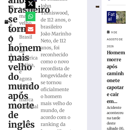
anos,
e
funcionar
o
John
brasileiro
m
em
homem
Tinniswood,
b
celulares
Fat
mais
se
r
al
de 112 anos, o
Android
velho
o
antigos;
torna
brasileiro
do
2
veja
9 DE
João Marinho
o
Brasil
6,
como
AGOSTO DE
Neto, de 112
2
e
verificar
homem
2026
anos, foi
0
da
9
Homem
reconhecido
mais
2
de
América
morre
agosto
como o novo
4
velho
Latina,
de
após
recordista de
2026
e
caminh
do
longevidade e
Ler
agora
onete
se tornou
mais
mundo
detém
capotar
oficialmente
»
a
após
e cair
o homem
marca
em...
morte
mais velho do
VÍDEO:
mundial
Acidente
mundo, de
Guarda
de
aconteceu
acordo com o
de
na tarde
inglês
deste
Trânsito
ranking da
sábado (8),