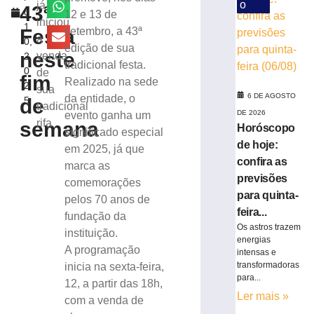
loja
o
já
43ª
o
12 e 13 de
e
iniciou
1
anuncia
Festa
setembro, a 43ª
a
0,
show
edição de sua
neste
venda
2
da
tradicional festa.
0
de
Equipe
fim
Realizado na sede
2
Força
sua
6 DE AGOSTO
da entidade, o
de
5
&
tradicional
DE 2026
evento ganha um
Ação
rifa
semana
Horóscopo
significado especial
em
de hoje:
Brusque
em 2025, já que
confira as
5
marca as
de
previsões
comemorações
agosto
para quinta-
de
pelos 70 anos de
2026
feira...
fundação da
Ler
Os astros trazem
instituição.
mais
energias
A programação
intensas e
»
transformadoras
inicia na sexta-feira,
para...
12, a partir das 18h,
Nove
Ler mais »
com a venda de
estabeleciment