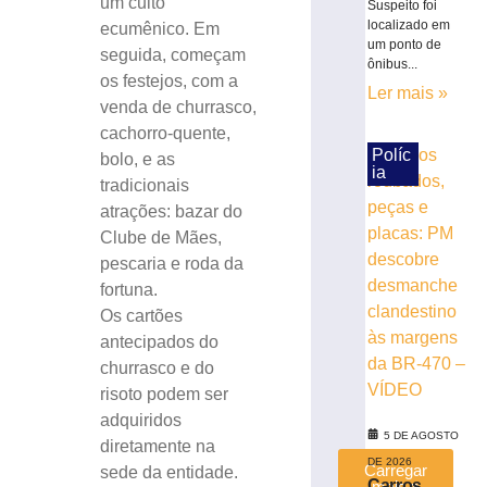
um culto
Suspeito foi
no
localizado em
ecumênico. Em
Museu
um ponto de
seguida, começam
Casa
ônibus...
de
os festejos, com a
Ler mais »
Brusque
venda de churrasco,
encerra
cachorro-quente,
comemorações
Políc
bolo, e as
de
ia
tradicionais
4
atrações: bazar do
de
Clube de Mães,
agosto
pescaria e roda da
5
de
fortuna.
agosto
Os cartões
de
2026
antecipados do
Ler
churrasco e do
mais
risoto podem ser
»
adquiridos
5 DE AGOSTO
diretamente na
DE 2026
Carregar
sede da entidade.
Carros
mais »