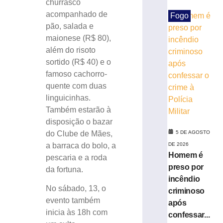
churrasco
participam
acompanhado de
Fogo
da
pão, salada e
primeira
maionese (R$ 80),
edição
do
além do risoto
Guabiruba
sortido (R$ 40) e o
Sabores
famoso cachorro-
5
quente com duas
de
linguicinhas.
agosto
de
Também estarão à
2026
disposição o bazar
Ler
do Clube de Mães,
5 DE AGOSTO
mais
a barraca do bolo, a
DE 2026
»
Homem é
pescaria e a roda
preso por
da fortuna.
História
incêndio
que
No sábado, 13, o
criminoso
nos
evento também
após
une:
inicia às 18h com
confessar...
evento