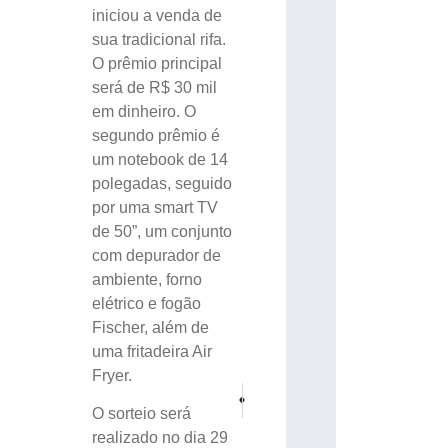
iniciou a venda de
sua tradicional rifa.
O prêmio principal
será de R$ 30 mil
em dinheiro. O
segundo prêmio é
um notebook de 14
polegadas, seguido
por uma smart TV
de 50”, um conjunto
com depurador de
ambiente, forno
elétrico e fogão
Fischer, além de
uma fritadeira Air
Fryer.
PRÓXIMO
ANTERIOR
Escola de Brusque chega à final nacional do P
Luciano Hang visita Hospital Azambu
O sorteio será
realizado no dia 29