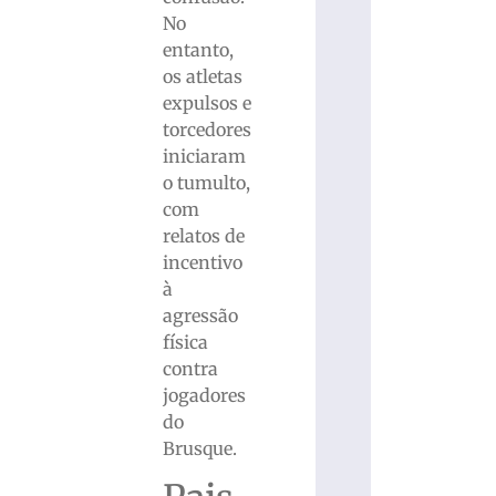
No
entanto,
os atletas
expulsos e
torcedores
iniciaram
o tumulto,
com
relatos de
incentivo
à
agressão
física
contra
jogadores
do
Brusque.