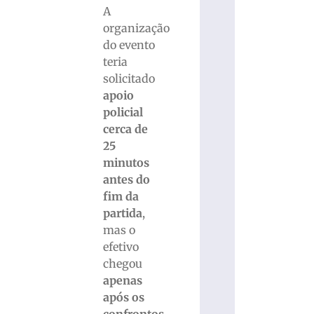
A
organização
do evento
teria
solicitado
apoio
policial
cerca de
25
minutos
antes do
fim da
partida
,
mas o
efetivo
chegou
apenas
após os
confrontos
.