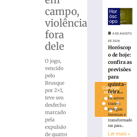
Municipal
campo,
de
Hor
ósc
Futsal
violência
opo
neste
sábado
fora
6 DE AGOSTO
5
DE 2026
dele
de
Horóscop
agosto
de
o de hoje:
2026
O jogo,
confira as
Ler
vencido
previsões
mais
pelo
para
»
Brusque
quinta-
Carregar
por 2×1,
feira...
mais »
teve seu
Os astros
trazem
desfecho
energias
marcado
intensas e
pela
transformado
ras para...
expulsão
Ler mais »
de quatro