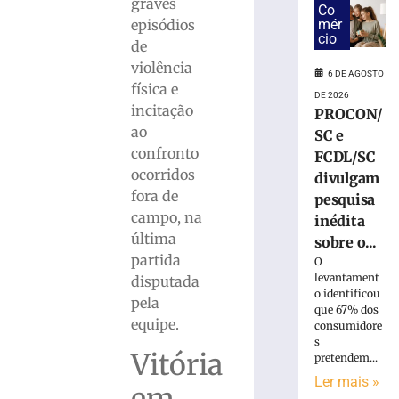
olho
graves
Co
no
episódios
mér
próximo
cio
de
adversário
violência
do
6 DE AGOSTO
física e
Brasileiro
DE 2026
incitação
Série
PROCON/
C
ao
SC e
confronto
5
FCDL/SC
de
ocorridos
divulgam
agosto
de
fora de
pesquisa
2026
campo, na
inédita
Ler
última
sobre o...
mais
partida
O
»
levantament
disputada
o identificou
pela
que 67% dos
Guabiruba
equipe.
consumidore
realiza
s
Vitória
finais
pretendem...
do
Ler mais »
em
Campeonato