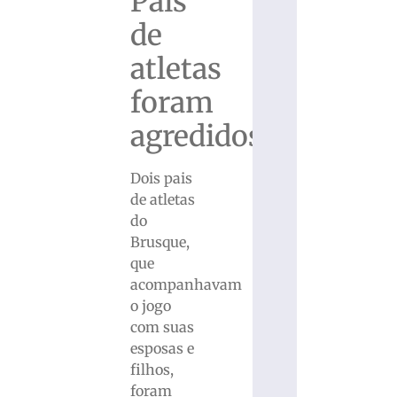
Pais
de
atletas
foram
agredidos
Dois pais
de atletas
do
Brusque,
que
acompanhavam
o jogo
com suas
esposas e
filhos,
foram