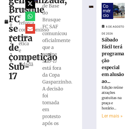
generalizada,
e
e
no
de Base
Co
Brusque
m
Grêmio
esporte
mér
do
b
vão
cio
e
FC
r
Brusque
às
reforça
o
quartas
se
FC SAF
6 DE AGOSTO
compromisso
1
da
comunicou
DE 2026
retira
com
4,
Copa
Sábado
oficialmente
2
ética
do
de
Fácil terá
que a
0
Brasil
e
programa
equipe
competição
2
formação
6
ção
Sub-17
5
de
Sub-
cidadã
agosto
especial
está fora
de
17
em alusão
da Copa
2026
Ler
ao...
Gasparzinho.
mais
Edição reúne
A decisão
atrações
»
foi
gratuitas na
tomada
praça e
horário...
em
Bruscão
Ler mais »
protesto
trabalha
de
após os