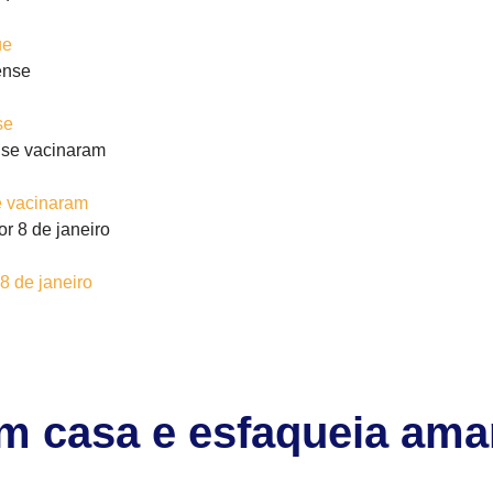
ue
se
e vacinaram
 de janeiro
em casa e esfaqueia am