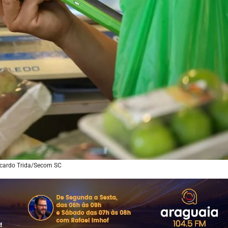
icardo Trida/Secom SC