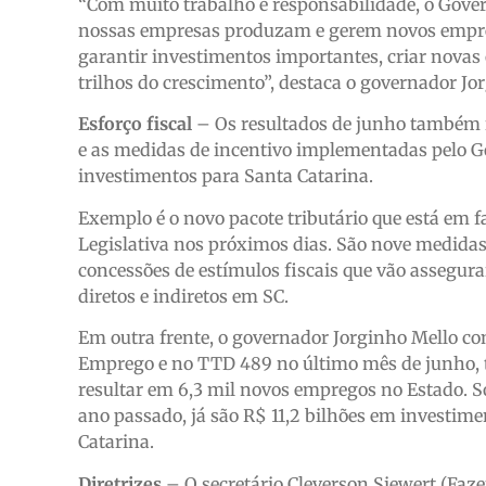
“Com muito trabalho e responsabilidade, o Gover
nossas empresas produzam e gerem novos empreg
garantir investimentos importantes, criar novas
trilhos do crescimento”, destaca o governador Jo
Esforço fiscal
– Os resultados de junho também re
e as medidas de incentivo implementadas pelo Go
investimentos para Santa Catarina.
Exemplo é o novo pacote tributário que está em f
Legislativa nos próximos dias. São nove medidas d
concessões de estímulos fiscais que vão assegu
diretos e indiretos em SC.
Em outra frente, o governador Jorginho Mello c
Emprego e no TTD 489 no último mês de junho, t
resultar em 6,3 mil novos empregos no Estado. S
ano passado, já são R$ 11,2 bilhões em investime
Catarina.
Diretrizes
– O secretário Cleverson Siewert (Faz