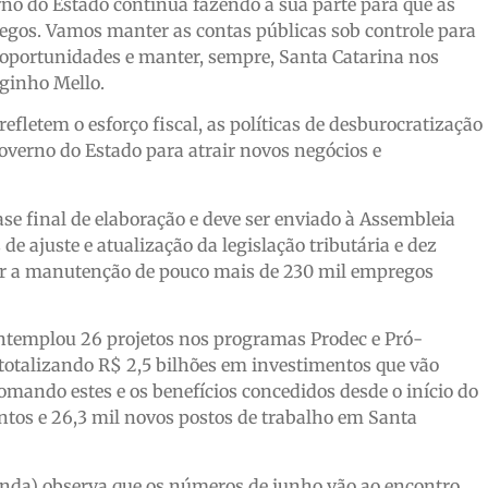
no do Estado continua fazendo a sua parte para que as
os. Vamos manter as contas públicas sob controle para
 oportunidades e manter, sempre, Santa Catarina nos
rginho Mello.
fletem o esforço fiscal, as políticas de desburocratização
verno do Estado para atrair novos negócios e
ase final de elaboração e deve ser enviado à Assembleia
e ajuste e atualização da legislação tributária e dez
rar a manutenção de pouco mais de 230 mil empregos
ontemplou 26 projetos nos programas Prodec e Pró-
otalizando R$ 2,5 bilhões em investimentos que vão
omando estes e os benefícios concedidos desde o início do
ntos e 26,3 mil novos postos de trabalho em Santa
enda) observa que os números de junho vão ao encontro