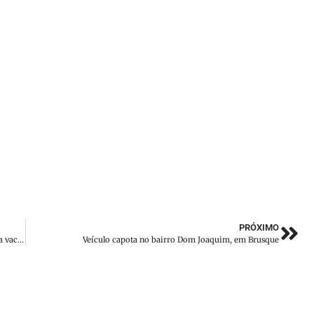
PRÓXIMO
SC está entre os três estados brasileiros com maior cobertura vacinal para o HPV
Veículo capota no bairro Dom Joaquim, em Brusque