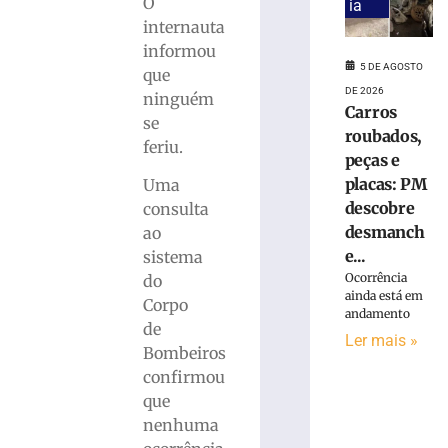
O
ia
Carros
internauta
roubados,
informou
peças
5 DE AGOSTO
que
e
DE 2026
ninguém
placas:
Carros
PM
se
roubados,
descobre
feriu.
peças e
desmanche
placas: PM
clandestino
Uma
às
descobre
consulta
margens
desmanch
ao
da
e...
sistema
BR-
Ocorrência
do
470
ainda está em
Corpo
–
andamento
de
VÍDEO
Ler mais »
Bombeiros
5
de
confirmou
agosto
que
de
2026
nenhuma
Ler