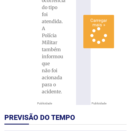
ocorrência
mais
do tipo
»
foi
Carregar
atendida.
mais »
A
Polícia
Militar
também
informou
que
não foi
acionada
para o
acidente.
Publicidade
Publicidade
PREVISÃO DO TEMPO