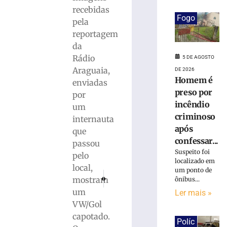
ferido
recebidas
após
Fogo
desviar
pela
de
reportagem
cachorro
da
e
Rádio
5 DE AGOSTO
colidir
Araguaia,
DE 2026
contra
Homem é
enviadas
poste
preso por
por
no
incêndio
Bairro
um
criminoso
Águas
internauta
Claras
após
que
confessar...
5
passou
de
Suspeito foi
pelo
agosto
localizado em
de
local,
um ponto de
2026
PRÓXIMO
ANTERIOR
mostram
ônibus...
Ler
Receita Federal apreende R$ 150 mil em bebidas 
Arrecadação de Santa Catarina soma R$ 4
um
Ler mais »
mais
VW/Gol
»
capotado.
Políc