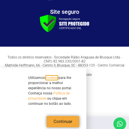
Site seguro
Todos os direitos reservados - Sociedade Rádio Araguaia de Brusque Ltda -
CNPJ 82.983.230/0001-82
Mathilde Hoffmann, 66 - Centro II, Brusque, SC - 88353-120 - Centro Comercial
Geschäftshaus - Sl 21/22
Copyright © 2026 | Rádio Araguaia
Utilizamos
cookies
para lhe
proporcionar a melhor
experiência no nosso portal.
Conheça nossa
Política de
privacidade
ou clique em
continuar no botão ao lado.
Continuar