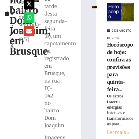
no
h
por
na
tarde
Horó
bairro
o
incêndio
tarde
scop
desta
8
criminoso
o
desta
Dom
,
segunda-
após
segunda-
2
confessar
Joaquim,
feira
6 DE AGOSTO
feira
0
o
(8), um
em
DE 2026
(8/7)
2
crime
capotamento
Horóscopo
4
à
Brusque
foi
de hoje:
Polícia
registrado
confira as
Militar
em
previsões
5
Brusque,
de
para
agosto
na rua
quinta-
de
2026
DJ-
feira...
Ler
042,
Os astros
mais
trazem
no
energias
»
bairro
intensas e
Dom
transformador
as para...
Joaquim.
Motorista
Ler mais »
fica
Imagens