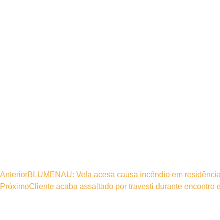
Anterior
BLUMENAU: Vela acesa causa incêndio em residênci
Próximo
Cliente acaba assaltado por travesti durante encontr