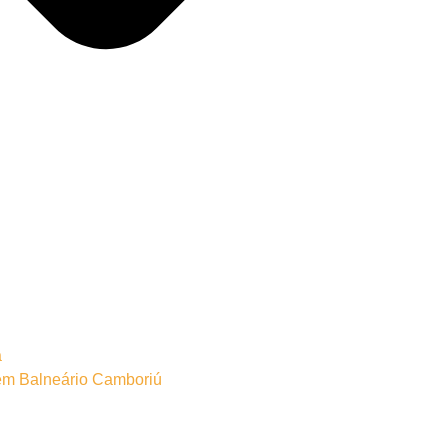
a
o em Balneário Camboriú