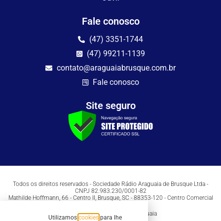
Fale conosco
(47) 3351-1744
(47) 99211-1139
contato@araguaiabrusque.com.br
Fale conosco
Site seguro
Todos os direitos reservados - Sociedade Rádio Araguaia de Brusque Ltda -
CNPJ 82.983.230/0001-82
Mathilde Hoffmann, 66 - Centro II, Brusque, SC - 88353-120 - Centro Comercial
Geschäftshaus - Sl 21/22
Copyright © 2026 | Rádio Araguaia
Utilizamos
cookies
para lhe