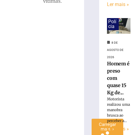
vítimas.
Ler mais »
é
preso
com
Polí
quase
cia
15
Kg
de
8 DE
maconha
AGOSTO DE
em
2026
Blumenau
Homem é
(SC)
preso
8
com
de
quase 15
agosto
de
Kg de...
2026
Motorista
Ler
realizou uma
mais
manobra
»
brusca ao
perceber a...
Carregar
Ler mais »
mais »