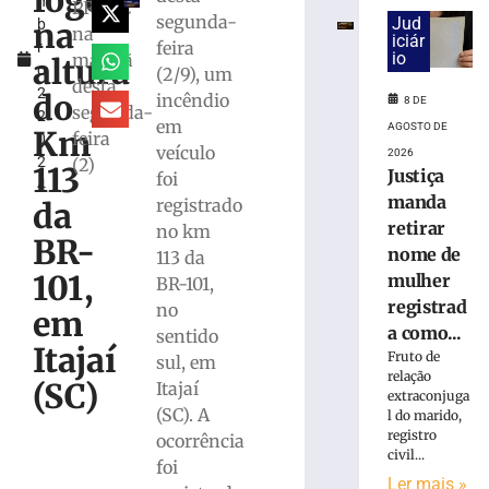
fogo
m
e
PRF/SC
segunda-
Jud
na
b
exige
na
iciár
feira
r
transferências
io
manhã
altura
o
(2/9), um
bancárias
desta
2,
após
do
incêndio
8 DE
segunda-
2
carro
em
AGOSTO DE
Km
feira
0
apresentar
veículo
2026
2
(2)
problemas
113
Justiça
foi
4
8
manda
registrado
da
de
retirar
agosto
no km
BR-
de
nome de
113 da
2026
101,
mulher
BR-101,
Ler
registrad
no
mais
em
a como...
sentido
»
Itajaí
Fruto de
sul, em
relação
(SC)
Itajaí
Homem
extraconjuga
(SC). A
l do marido,
tropeça
registro
ocorrência
na
civil...
calçada,
foi
Ler mais »