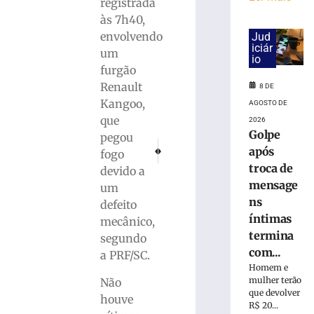
cai
registrada
na
às 7h40,
pista
envolvendo
Jud
e
iciár
um
é
io
furgão
atropelado
Renault
em
8 DE
São
Kangoo,
AGOSTO DE
Bento
que
2026
do
Golpe
pegou
PRÓXIMO
ANTERIOR
Sul
após
fogo
Guarani Futsal está nas semifinais do Catari
Mercado eleva para 2,46% projeção
(SC)
troca de
devido a
8
mensage
um
de
ns
agosto
defeito
de
íntimas
mecânico,
2026
termina
Ler
segundo
com...
mais
a PRF/SC.
Homem e
»
mulher terão
Não
que devolver
houve
R$ 20...
Homem