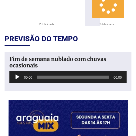
Publicidade
Publicidade
PREVISÃO DO TEMPO
Fim de semana nublado com chuvas
ocasionais
Tocador
00:00
00:00
de
áudio