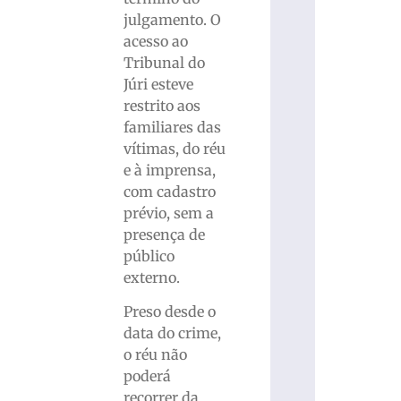
julgamento. O
acesso ao
Tribunal do
Júri esteve
restrito aos
familiares das
vítimas, do réu
e à imprensa,
com cadastro
prévio, sem a
presença de
público
externo.
Preso desde o
data do crime,
o réu não
poderá
recorrer da