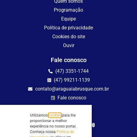
Quem somos
Programação
Equipe
Política de privacidade
Cookies do site
Ouvir
Fale conosco
(47) 3351-1744
(47) 99211-1139
contato@araguaiabrusque.com.br
Fale conosco
Site seguro
Utilizamos
cookies
para lhe
proporcionar a melhor
experiência no nosso portal.
Conheça nossa
Política de