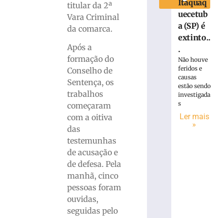
Itaquaq
titular da 2ª
uecetub
Vara Criminal
a (SP) é
da comarca.
extinto..
Após a
.
formação do
Não houve
feridos e
Conselho de
causas
Sentença, os
estão sendo
trabalhos
investigada
s
começaram
Ler mais
com a oitiva
»
das
testemunhas
de acusação e
de defesa. Pela
manhã, cinco
pessoas foram
ouvidas,
seguidas pelo