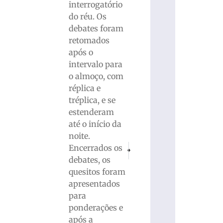
interrogatório
do réu. Os
debates foram
retomados
após o
intervalo para
o almoço, com
réplica e
tréplica, e se
estenderam
até o início da
noite.
PRÓXIMO
ANTERIOR
Encerrados os
População de Santa Catarina cresce aci
Ex-marido confessa assassinat
debates, os
quesitos foram
apresentados
para
ponderações e
após a