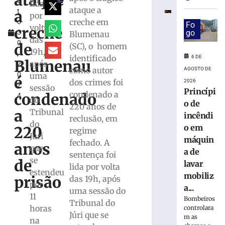
ataque
s
em
lida
ataque a
a
t
máquina
por
creche em
o
de
Fo
volta
creche
3
go
Blumenau
lavar
das
0
mobiliza
de
(SC), o homem
19h,
,
Bombeiros,
identificado
6 DE
Blumenau
após
2
em
como autor
AGOSTO DE
0
uma
Brusque
é
dos crimes foi
2026
2
sessão
6
Princípi
condenado a
condenado
4
de
do
o de
agosto
220 anos de
a
Tribunal
de
incêndi
reclusão, em
2026
do
o em
220
regime
Ler
Júri
máquin
fechado. A
mais
anos
que
a de
sentença foi
»
se
de
lavar
lida por volta
estendeu
mobiliz
prisão
das 19h, após
Trabalhador
por
a...
uma sessão do
terceirizado
11
Bombeiros
Tribunal do
sofre
horas
controlara
queda
Júri que se
m as
na