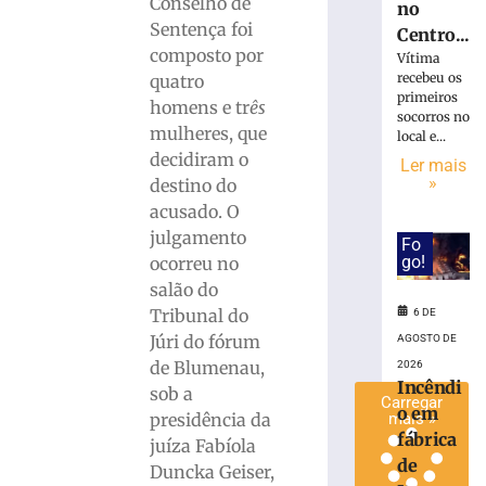
Conselho de
no
invadir
Sentença foi
Centro...
restaurante
composto por
Vítima
às
recebeu os
quatro
margens
primeiros
homens e tr
ês
da
socorros no
BR-
mulheres, que
local e...
116
decidiram o
Ler mais
em
»
destino do
Papanduva
acusado. O
6
julgamento
Fo
de
agosto
go!
ocorreu no
de
salão do
2026
Tribunal do
Ler
6 DE
Júri do fórum
mais
AGOSTO DE
de Blumenau,
»
2026
Incêndi
sob a
Carregar
o em
presidência da
mais »
fábrica
juíza Fabíola
de
Duncka Geiser,