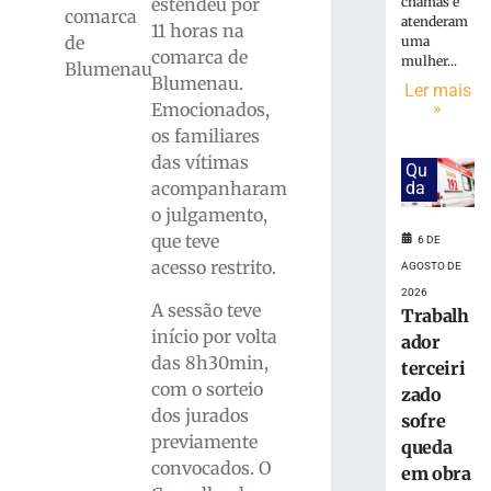
em
chamas e
estendeu por
comarca
obra
atenderam
11 horas na
de
uma
no
comarca de
mulher...
Blumenau
Centro
Blumenau.
Ler mais
Administrati
»
Emocionados,
da
os familiares
Havan
em
das vítimas
Qu
Brusque
da
acompanharam
6
o julgamento,
de
que teve
6 DE
agosto
de
acesso restrito.
AGOSTO DE
2026
2026
Ler
A sessão teve
Trabalh
mais
início por volta
ador
»
das 8h30min,
terceiri
com o sorteio
zado
dos jurados
Funcionária
sofre
morre
previamente
queda
após
convocados. O
em obra
ônibus